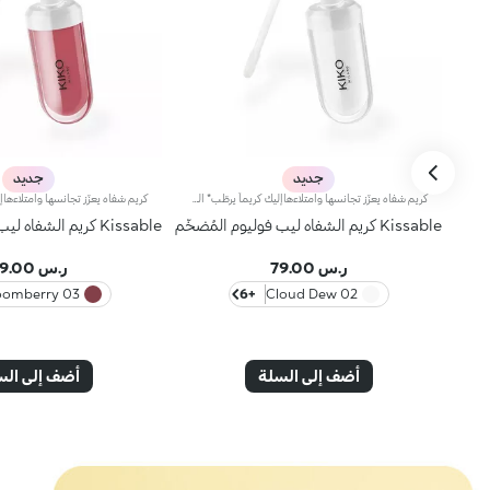
جديد
جديد
كريم شفاه يعزّز تجانسها وامتلاءهاإليك كريماً يرطّب* الشفاه ويعزّز تجانسها وامتلاءها**، ليحسّن مظهرها بشكلٍ ملحوظ ويمنحها نعومة وإشراقاً واضحَين.يتميّز بتركيبة سلسة فائقة النعومة لا تُقاوم، وقد أصبح من المنتجات الأكثر مبيعاً بفضل قدرته على تجميل الشفاه ومنحها مظهراً أكثر امتلاءً ونعومةً وإشراقاً بشكلٍ فوري.علاج بفعالية مثبتة يعزز تجانس الشفاه:- يوفّر ترطيباً فائقاً* في أي وقت، مع إحساس مميز بالانتعاش- يحسّن قوام الشفاه***- يتمتّع بلمسة مشرقة طبيعية- يساعد في الحدّ من ظهور الخطوط الرفيعة مع مرور الوقت*- يحمي* حاجز البشرة الطبيعي- يتمتّع بقوام شاعري غني لضمان أقصى درجات الراحة- مصنوع في إيطالياترطيب تشعرين به بشكلٍ واضحزيادة فورية بنسبة 22% في الترطيب*حجم أكبر بشكلٍ ملحوظظهرت الزيادة في الامتلاء بشكلٍ ملحوظ على 80% من المتطوعات**مكوّنات عناية بالبشرة يمكنك الاعتماد عليهاتخفيف مظهر التجاعيد بنسبة 5% بعد 56 يوماً***تركيبة بقوام بلسمي تنساب بسلاسة على البشرة، تمّ تعزيزها بـ:- خلاصة توت العليق الإيطالي- حمض الهيالورونيك- زبدة الشيالوحة ألوان لمختلف الحالات والأذواقلوحة ألوان تلائم مختلف المناسبات. تركيبة مميزة لجميع الحالات، معززة بمكونات أساسية مميزة:لون Magnolia إن كنت تميلين إلى إطلالة ناعمةلون White Mulberry إن كنتِ تفضّلين توهجاً أكثر إشراقاًلون Blueberry إن كنتِ تحتاجين إلى شحنة من الطاقة الإيجابيةلون Peach إن كنتِ تشعرين بفيض من الحيويةلون Cherry إن كنتِ تتميلين إلى الهدوء والراحةلون Porcelain Flower إن كنتِ تريدين التألق بإشراقٍ لافتٍ
Kissable كريم الشفاه ليب فوليوم المُضخّم
Kissable كريم الشفاه ليب فوليوم المُضخّم
ر.س 79.00
ر.س 79.00
03 Bloomberry
+6
02 Cloud Dew
أضف إلى السلة
أضف إلى الس