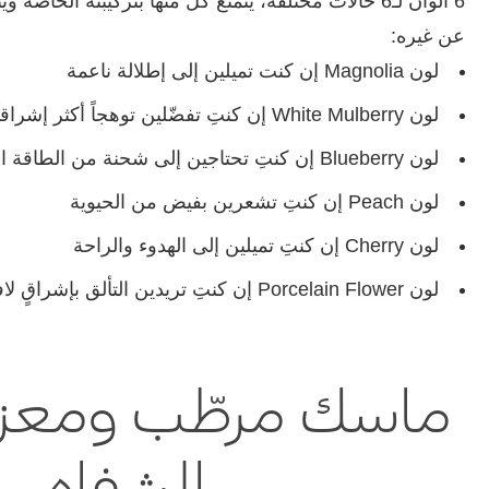
6 ألوان لـ6 حالات مختلفة، يتمتّع كلّ منها بتركيبته الخا
عن غيره:
لون Magnolia إن كنت تميلين إلى إطلالة ناعمة
لون White Mulberry إن كنتِ تفضّلين توهجاً أكثر إشراقاً
لون Blueberry إن كنتِ تحتاجين إلى شحنة من الطاقة الإيجابية
لون Peach إن كنتِ تشعرين بفيض من الحيوية
لون Cherry إن كنتِ تميلين إلى الهدوء والراحة
لون Porcelain Flower إن كنتِ تريدين التألق بإشراقٍ لافتٍ
ماسك مرطّب ومعزز 
الشفاه