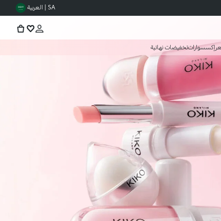
SA | العربية
عر
إكسسوارات
تخفيضات نهائية