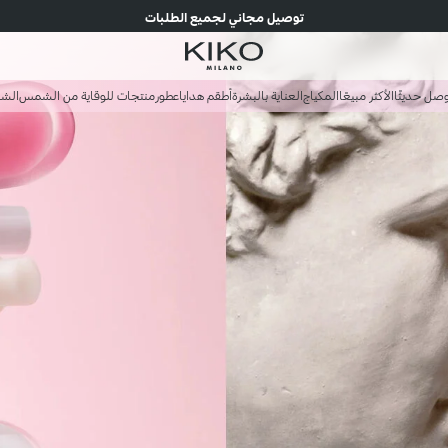
توصيل مجاني لجميع الطلبات
صل حديثًا
الأكثر مبيعًا
المكياج
العناية بالبشرة
أطقم هدايا
عطور
منتجات للوقاية من الشمس
الش