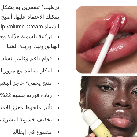
ترطيب* تشعرين به بشكلٍ و
يمكنك الاعتماد عليها. أصبح
الشفاه Kissable Lip Volume Creamالجديد من KIKO MILANO:
تركيبة بلسمية جذّابة و
الهيالورونيك وزبدة الشيا
قوام ناعم وغامر ينساب
ابتكار يساعد مع مرور 
منتج يحمي* حاجز البشر
زيادة فورية بنسبة 22% في الترطيب*
تأثير ملحوظ معزز للامتلاء يظهر على 80% من 
تخفيف خشونة البشرة بنس
مصنوع في إيطاليا