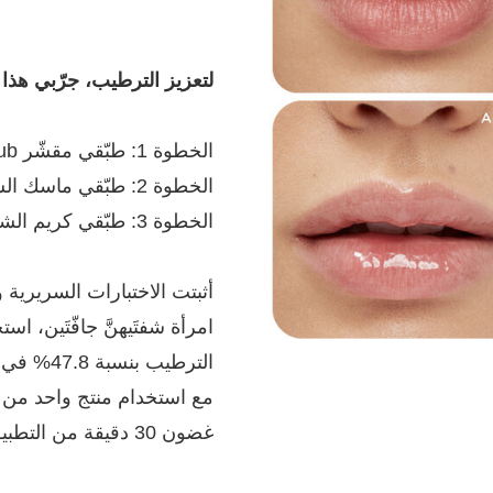
لتعزيز الترطيب، جرّبي هذا النظا
الخطوة 1: طبّقي مقشّر Kissable Scrub مرّتَين في الأسبوع
الخطوة 2: طبّقي ماسك الشفاه Kissable Lip Mask مرّة واحدة في اليوم
الخطوة 3: طبّقي كريم الشفاه Kissable Volume Lip Cream مرّتَين في اليوم
غضون 30 دقيقة من التطبيق