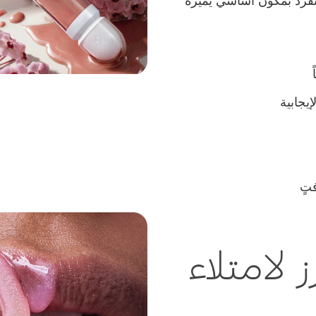
صة وينفرد بمكوّن أساسي يميّزه
لامتلاء