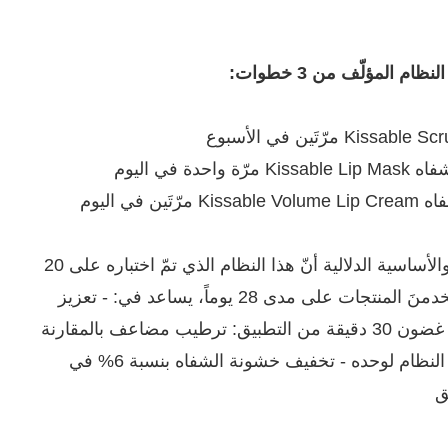
م المؤلّف من 3 خطوات:
أثبتت الاختبارات السريرية والأساسية الدلالية أنّ هذا النظام الذي تمّ اختباره على 20
امرأة شفتَيهنَّ جافّتَين، استخدمنَ المنتجات على مدى 28 يوماً، يساعد في: - تعزيز
الترطيب بنسبة 47.8% في غضون 30 دقيقة من التطبيق: ترطيب مضاعف بالمقارنة
مع استخدام منتج واحد من النظام لوحده - تخفيف خشونة الشفاه بنسبة 6% في