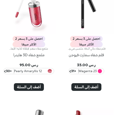
احصل على 3 بسعر 2
احصل على 3 بسعر 2
الأكثر مبيعًا
الأكثر مبيعًا
قلم شفاه عالي الدقة. ملمس غني وكريمي؛ يكشف اللون العميق فوراً. ينزلق المنتج بسهولة ونعومة.تركيبته تحسن ثبات أحمر الشفاه.متوفر في 36 لوناً جذاباً. تغطية كاملة.
ملمّع شفاه منعّم لإطلالة ثلاثية الأبعاد.إليك ملمّع شفاه منعّم لتتألّقي بشفاه لامعة وممتلئة. يمتاز هذا المنتج بقوام سلس ينساب على الشفاه ويمنحها مظهراً ناعماً ومشرقاً. تحتوي التركيبة على خلاصة الحسيكة*.انغمسي في عملية تطبيق تناشد الحواس وتمنح الشفاه شعوراً رائعاً، حيث ينساب هذا المنتج بسلاسة على الشفاه ويثبت عليها بشكل فوري.يمتاز المنتج بعبوة عصرية ملفتة يعلوها غطاء معدني مزدان بشعار KK على الجانب. صُممت أداة التطبيق الناعمة لإبراز قوام المنتج وتحديد الشفاه بدقّة.يتوفّر ملمّع الشفاه بباقة من 30 لوناً رائعاً بلمسات متنوّعة بدءاً من تلك الشفافة وصولاً إلى الألوان الغنية بالأصباغ وتلك اللامعة واللؤلئية. كما تمتاز جميعها بقوام غير لاصق يدوم طويلاً.
قلم شفاه سمارت فيوجن
ملمع شفاه 3D هايدرا
ر.س 35.00
ر.س 95.00
+30
12 Pearly Amaryllis
+31
23 Magenta
Red
أضف إلى السلة
أضف إلى السلة