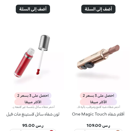
أضف إلى السلة
أضف إلى السلة
احصل على 3 بسعر 2
احصل على 3 بسعر 2
الأكثر مبيعًا
الأكثر مبيعًا
أحمر شفاه شبه لامع ومرطّب، بآلية فتح منزلقة بلمسة واحدة ترطيب* يدوم طويلاً، لون غني من التمريرة الأولى، ودقّة لا مثيل لها... كلّ ذلك بلمسة واحدة ساحرة. تألّقي بإطلالة شفاه آسرة مع أحمر شفاه بآلية فتح ثورية تُستخدم بيد واحدة، يمنحك شفاهاً مخمليّة وأنيقة تخطف الأنظار من اللحظة الأولى.مزايا المنتج:- يتميّز بقوام مناشد للحواس ينساب بسلاسة على الشفاه فيغمرها بألوان نقية ومشرقة- يترك الشفاه ناعمة، حريرية، ومرطّبة*.- مثالي لإطلالات الشفاه الكومبو الكلاسيكية أو الراقية جداً، كما أنّه سهل الفتح وسهل التطبيق فيسهل الوقوع في حبّه- يأتي بتصميم عملي على شكل إصبع يتيح تطبيقاً دقيقاً وعمليّاً
أحمر شفاه سائل بلمسة غير لامعة يدوم طويلاً.مفعول المنتج:يُغلّف الشفاه بطبقة أنيقة غير لامعة.مزايا المنتج:-يمتاز بتركيبة نباتية صرفة* معزّزة بخلاصة الرمّان وزيت الجوجوبا؛- تمّ اختبار ثباته لمدّة 10 ساعات**؛- يمتاز بقوام ناعم وخفيف مقاوم للتلطّخ، ينساب على الشفاه بسلاسة ليزيدها راحة؛- يتمتّع بتأثير لوني مشرق وكثيف مع تغطية قابلة للتعزيز؛- يسهل تطبيقه بدقّة وتساوٍ بواسطة أداة التطبيق المدبّبة للحصول على نتيجة احترافية.
أقلام شفاه One Magic Touch
لون شفاه سائل لاستينغ مات فيل
ر.س 109.00
ر.س 95.00