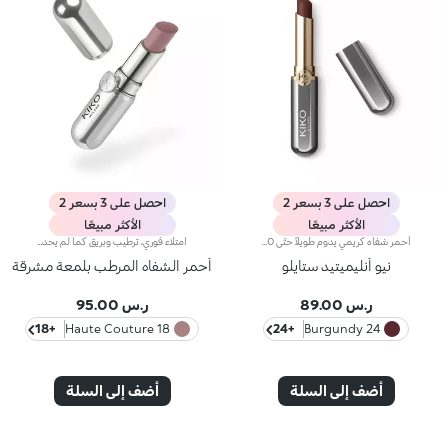
احصل على 3 بسعر 2
احصل على 3 بسعر 2
الأكثر مبيعًا
الأكثر مبيعًا
أحمر شفاه كريمي يدوم طويلاً حتّى 10 ساعات.مفعول المنتج:يُعزّز جمال شفتيك وابتسامتك إذ يكسوهما بطبقة مخملية متجانسة تثبت على الشفاه وتزيدها تحديداً وجاذبيةً.مزايا المنتج:- يتمتّع بتركيبة تحتوي على مزيج من المكونات المغذية، أُثبتت فعاليتها سريريّاً على أنّها تدوم لما يصل إلى 10 ساعات*؛- يمتاز بتركيبة مبتكرة مقاومة للسيلان* غنية وكريمية مع لمسة شبه لامعة؛- ينساب بسلاسة على الشفاه ويُضفي عليها شعوراً بالراحة، ويُوفّر نتيجة لونية كثيفة بشكل فوري كما أنّها قابلة للتعزيز؛يسهل تطبيقه بفضل تصميمه الجديد الصغير والعصري.
امتلاء فوري، ترطيب وبريق كما لم يحدث من قبل: أكثر ملمع شفاه من كيكو انتشارًا ومحبةً، الآن في نسخة مكثفة. انغمسي في تجربة حسية فريدة واحصلي على شفاه ممتلئة وناعمة ومتألقة بحجم ثلاثي من الضربة الأولى.عصر جديد لشفاهك:-امتلاء مكثف من أول تطبيق -ترطيب فوري، وراحة قصوى -بريق يشبه المرآة بفضل كريات لؤلؤية فائقة العكس -مُدعم بكريات حمض الهيالورونيك، والزنجبيل، ومستخلص عرق السوس، وزبدة الكوبواسو والزيوت الطبيعية -قوام خفيف غير لزج -درجات لونية مشرقة ومتعددة الاستخدامات وأنيقة في درجات النيود والوردي، وهي أساسيات لا غنى عنها لمظهر شفاهك -أداة تطبيق برأس مخملي لتطبيق دقيق وسريع -تصميم حصري مع عبوة عاكسة للتحكم في مظهرك وقتما تشائين وأينما كنتِ
نيو أنليميتيد ستايلو
أحمر الشفاه المرطب بلمعة مشرقة
ر.س 89.00
ر.س 95.00
+18
18 Haute Couture
+24
24 Burgundy
أضف إلى السلة
أضف إلى السلة