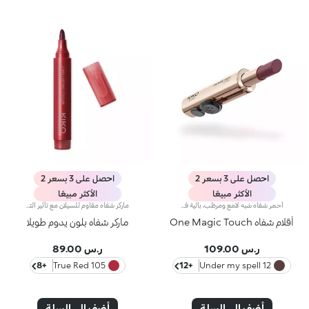
احصل على 3 بسعر 2
احصل على 3 بسعر 2
الأكثر مبيعًا
الأكثر مبيعًا
أحمر شفاه شبه لامع ومرطّب، بآلية فتح منزلقة بلمسة واحدة ترطيب* يدوم طويلاً، لون غني من التمريرة الأولى، ودقّة لا مثيل لها... كلّ ذلك بلمسة واحدة ساحرة. تألّقي بإطلالة شفاه آسرة مع أحمر شفاه بآلية فتح ثورية تُستخدم بيد واحدة، يمنحك شفاهاً مخمليّة وأنيقة تخطف الأنظار من اللحظة الأولى.مزايا المنتج:- يتميّز بقوام مناشد للحواس ينساب بسلاسة على الشفاه فيغمرها بألوان نقية ومشرقة- يترك الشفاه ناعمة، حريرية، ومرطّبة*.- مثالي لإطلالات الشفاه الكومبو الكلاسيكية أو الراقية جداً، كما أنّه سهل الفتح وسهل التطبيق فيسهل الوقوع في حبّه- يأتي بتصميم عملي على شكل إصبع يتيح تطبيقاً دقيقاً وعمليّاً
ماركر شفاه مقاوم للسيلان مع تأثير التاتو الطبيعي ولون يدوم طويلاً جداً (10 ساعات*).إليك أحمر شفاه مبتكراً ومقاوماً للسيلان، يدوم حتّى 10 ساعات*.تجتمع التركيبة القائمة على الماء مع بوليمرات خاصة تشكّل طبقة لمنح الشفاه تأثير التاتو الطبيعي وشعوراً بالخفّة. وبفضل مركّب من المكوّنات النشطة، يوفّر المنتج أقصى درجة من الراحة أثناء التطبيق، ويثبت بشكل فوري على الشفاه كما يزيّتها بلون بارز ذي كثافة قابلة للتعديل.تجفّ تركيبته السائلة في لحظات، مغلّفاً الشفاه بطبقة شفّافة رائعة الجمال.ويتيح لك رأسه الدقيق شبه المدوّر إمكانية تحديد أطراف الشفاه بكلّ دقة، وملئها بدرجة اللون التي اخترتها، لتتألقي بتغطية كثيفة شبه شفّافة.تمّ تعزيز ماركر الشفاه Long Lasting Colour بمكوّنات نشطة مرطِّبة، لتبدو الشفاه ناعمة وطرية. كما تتصاعد منه رائحة الفواكه الحلوة، لتستمتعي بتطبيقه إلى أقصى الحدود.يتوفّر في عدّة ألوان غير لامعة عالية الثبات.
أقلام شفاه One Magic Touch
ماركر شفاه بلون يدوم طويلا
ر.س 109.00
ر.س 89.00
+8
105 True Red
+12
12 Under my spell
أضف إلى السلة
أضف إلى السلة