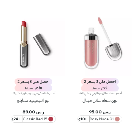
احصل على 3 بسعر 2
احصل على 3 بسعر 2
الأكثر مبيعًا
الأكثر مبيعًا
أحمر شفاه سائل ميتاليكي وعالي التغطية.نُقدّم لك أحمر شفاه سائلاً ميتاليكياً وعالي التغطية لتحديد الشفاه بلمسة لؤلئية ومشرقة.قوام كريمي يعانق الشفاه ويضفي لوناً سائلاً ميتاليكياً يسهل تطبيقه بفضل أداة التطبيق المخملية.كما يحدّ أحمر الشفاه Metal Liquid Lip Colour من ظهور خطوط الشفاه بفضل تأثيره العاكس للضوء.يتوفّر في 12 لوناً نابضاً بالحياة
أحمر شفاه كريمي يدوم طويلاً حتّى 10 ساعات.مفعول المنتج:يُعزّز جمال شفتيك وابتسامتك إذ يكسوهما بطبقة مخملية متجانسة تثبت على الشفاه وتزيدها تحديداً وجاذبيةً.مزايا المنتج:- يتمتّع بتركيبة تحتوي على مزيج من المكونات المغذية، أُثبتت فعاليتها سريريّاً على أنّها تدوم لما يصل إلى 10 ساعات*؛- يمتاز بتركيبة مبتكرة مقاومة للسيلان* غنية وكريمية مع لمسة شبه لامعة؛- ينساب بسلاسة على الشفاه ويُضفي عليها شعوراً بالراحة، ويُوفّر نتيجة لونية كثيفة بشكل فوري كما أنّها قابلة للتعزيز؛يسهل تطبيقه بفضل تصميمه الجديد الصغير والعصري.
لون شفاه سائل ميتال
نيو أنليميتيد ستايلو
ر.س 95.00
ر.س 89.00
+24
15 Classic Red
+10
01 Rosy Nude