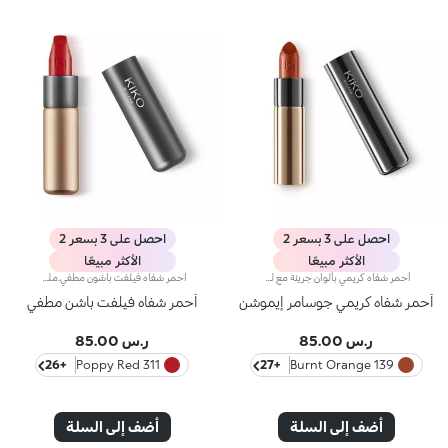
احصل على 3 بسعر 2
احصل على 3 بسعر 2
الأكثر مبيعًا
الأكثر مبيعًا
أحمر شفاه كريمي بألوان جريئة مع لمسة نهائية لامعة.تركيبة تحتوي على الهيالورونيك. مجالات الحشوملمس ناعم ومرن مع الألوان المكثفة والمشرقة يمنحك ابتسامة آسرةينساب بسهولة ويترك الشفاه ناعمة كالحريريأتي في شكل جديد وعصري بلمسة نهائية ميتاليكزر فريد في أعلى الغطاءتم اختباره من قبل أطباء الجلديةلا يسبب انسداد المسامات
احمر شفاه فيلفت باشون مطفي.ملمس كريمي سهل المزج يمنح الشفايف اطلالة مطفية مكثفة. يوقظ تطبيق هذا المنتج الرائع الحواس ويترك الشفايف باحساس مميز جذاب. ينساب اللون بسلاسة ويمنحك اطلالة خلابة. احمر شفاه يدوم طويلًا.احمر شفاه فيلفت باشون المطفي يأتي في تصميم انبوب من الالومنيوم المصقول المميز مع شعار كيكو في الجزء العلوي. الاغلاق المغناطيسي يضمن الحفاظ على احمر الشفاه. الحافة المربعة المميزة تمنحك تطبيق سهل وسريع.
أحمر شفاه كريمي جوسامر إيموشن
أحمر شفاه فيلفت باشن مطفي
ر.س 85.00
ر.س 85.00
+26
311 Poppy Red
+27
139 Burnt Orange
أضف إلى السلة
أضف إلى السلة