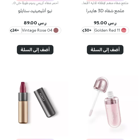
ملمّع شفاه منعّم لإطلالة ثلاثية الأبعاد.إليك ملمّع شفاه منعّم لتتألّقي بشفاه لامعة وممتلئة. يمتاز هذا المنتج بقوام سلس ينساب على الشفاه ويمنحها مظهراً ناعماً ومشرقاً. تحتوي التركيبة على خلاصة الحسيكة*.انغمسي في عملية تطبيق تناشد الحواس وتمنح الشفاه شعوراً رائعاً، حيث ينساب هذا المنتج بسلاسة على الشفاه ويثبت عليها بشكل فوري.يمتاز المنتج بعبوة عصرية ملفتة يعلوها غطاء معدني مزدان بشعار KK على الجانب. صُممت أداة التطبيق الناعمة لإبراز قوام المنتج وتحديد الشفاه بدقّة.يتوفّر ملمّع الشفاه بباقة من 30 لوناً رائعاً بلمسات متنوّعة بدءاً من تلك الشفافة وصولاً إلى الألوان الغنية بالأصباغ وتلك اللامعة واللؤلئية. كما تمتاز جميعها بقوام غير لاصق يدوم طويلاً.
أحمر شفاه كريمي يدوم طويلاً حتّى 10 ساعات.مفعول المنتج:يُعزّز جمال شفتيك وابتسامتك إذ يكسوهما بطبقة مخملية متجانسة تثبت على الشفاه وتزيدها تحديداً وجاذبيةً.مزايا المنتج:- يتمتّع بتركيبة تحتوي على مزيج من المكونات المغذية، أُثبتت فعاليتها سريريّاً على أنّها تدوم لما يصل إلى 10 ساعات*؛- يمتاز بتركيبة مبتكرة مقاومة للسيلان* غنية وكريمية مع لمسة شبه لامعة؛- ينساب بسلاسة على الشفاه ويُضفي عليها شعوراً بالراحة، ويُوفّر نتيجة لونية كثيفة بشكل فوري كما أنّها قابلة للتعزيز؛يسهل تطبيقه بفضل تصميمه الجديد الصغير والعصري.
ملمع شفاه 3D هايدرا
نيو أنليميتيد ستايلو
ر.س 95.00
ر.س 89.00
+24
04 Vintage Rose
+30
11 Golden Red
أضف إلى السلة
أضف إلى السلة