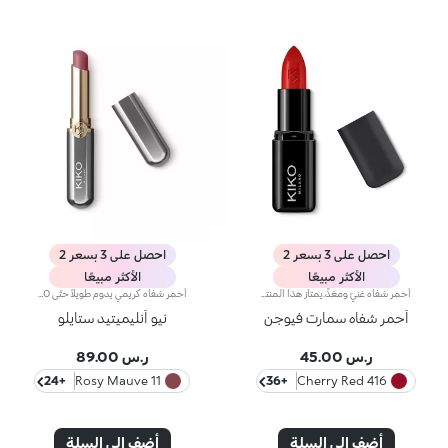
احصل على 3 بسعر 2
احصل على 3 بسعر 2
الأكثر مبيعًا
الأكثر مبيعًا
أحمر شفاه غنيّ ومغذٍّ.يمتاز هذا المنتج بقوام كريمي يغلّف الشفاه ويمنحها شعوراً بالراحة وينعّمها لوقت طويل.ينساب أحمر الشفاه بسلاسة ويَظهر اللون من التمريرة الأولى.يتوفّر في 36 لوناً فاقعاً تغطية متوسّطة إلى كاملة.منتج مُختبر من قبل أطباء الجلد.
أحمر شفاه كريمي يدوم طويلاً حتّى 10 ساعات.مفعول المنتج:يُعزّز جمال شفتيك وابتسامتك إذ يكسوهما بطبقة مخملية متجانسة تثبت على الشفاه وتزيدها تحديداً وجاذبيةً.مزايا المنتج:- يتمتّع بتركيبة تحتوي على مزيج من المكونات المغذية، أُثبتت فعاليتها سريريّاً على أنّها تدوم لما يصل إلى 10 ساعات*؛- يمتاز بتركيبة مبتكرة مقاومة للسيلان* غنية وكريمية مع لمسة شبه لامعة؛- ينساب بسلاسة على الشفاه ويُضفي عليها شعوراً بالراحة، ويُوفّر نتيجة لونية كثيفة بشكل فوري كما أنّها قابلة للتعزيز؛يسهل تطبيقه بفضل تصميمه الجديد الصغير والعصري.
أحمر شفاه سمارت فيوجن
نيو أنليميتيد ستايلو
ر.س 45.00
ر.س 89.00
+24
11 Rosy Mauve
+36
416 Cherry Red
أضف إلى السلة
أضف إلى السلة