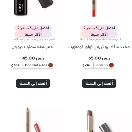
احصل على 3 بسعر 2
احصل على 3 بسعر 2
الأكثر مبيعًا
الأكثر مبيعًا
قلم تحديد شفاه يدوم طويلاً.إليك قلم شفاه يدوم طويلاً بألوان غنية يُحدّد أطراف شفتيك بدقة،ويمتاز بتركيبة سلسة تنساب على البشرة وتتغلغل فيها بسلاسة. ويُعدّ هذا المنتج مقاوماً للسيلان والماء، كما يُعزّز ثبات أحمر الشفاه من دون تلطّخ.منتج مُختبر من قبل أطباء الجلد.لا يؤدّي إلى ظهور الرؤوس السوداء.
أحمر شفاه غنيّ ومغذٍّ.يمتاز هذا المنتج بقوام كريمي يغلّف الشفاه ويمنحها شعوراً بالراحة وينعّمها لوقت طويل.ينساب أحمر الشفاه بسلاسة ويَظهر اللون من التمريرة الأولى.يتوفّر في 36 لوناً فاقعاً تغطية متوسّطة إلى كاملة.منتج مُختبر من قبل أطباء الجلد.
محدد شفاه نيو كريمي كولور كومفورت
أحمر شفاه سمارت فيوجن
ر.س 65.00
ر.س 45.00
+36
431 Chocolate
+24
16 Coral
أضف إلى السلة
أضف إلى السلة