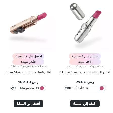
احصل على 3 بسعر 2
احصل على 3 بسعر 2
الأكثر مبيعًا
الأكثر مبيعًا
امتلاء فوري، ترطيب وبريق كما لم يحدث من قبل: أكثر ملمع شفاه من كيكو انتشارًا ومحبةً، الآن في نسخة مكثفة. انغمسي في تجربة حسية فريدة واحصلي على شفاه ممتلئة وناعمة ومتألقة بحجم ثلاثي من الضربة الأولى.عصر جديد لشفاهك:-امتلاء مكثف من أول تطبيق -ترطيب فوري، وراحة قصوى -بريق يشبه المرآة بفضل كريات لؤلؤية فائقة العكس -مُدعم بكريات حمض الهيالورونيك، والزنجبيل، ومستخلص عرق السوس، وزبدة الكوبواسو والزيوت الطبيعية -قوام خفيف غير لزج -درجات لونية مشرقة ومتعددة الاستخدامات وأنيقة في درجات النيود والوردي، وهي أساسيات لا غنى عنها لمظهر شفاهك -أداة تطبيق برأس مخملي لتطبيق دقيق وسريع -تصميم حصري مع عبوة عاكسة للتحكم في مظهرك وقتما تشائين وأينما كنتِ
أحمر شفاه شبه لامع ومرطّب، بآلية فتح منزلقة بلمسة واحدة ترطيب* يدوم طويلاً، لون غني من التمريرة الأولى، ودقّة لا مثيل لها... كلّ ذلك بلمسة واحدة ساحرة. تألّقي بإطلالة شفاه آسرة مع أحمر شفاه بآلية فتح ثورية تُستخدم بيد واحدة، يمنحك شفاهاً مخمليّة وأنيقة تخطف الأنظار من اللحظة الأولى.مزايا المنتج:- يتميّز بقوام مناشد للحواس ينساب بسلاسة على الشفاه فيغمرها بألوان نقية ومشرقة- يترك الشفاه ناعمة، حريرية، ومرطّبة*.- مثالي لإطلالات الشفاه الكومبو الكلاسيكية أو الراقية جداً، كما أنّه سهل الفتح وسهل التطبيق فيسهل الوقوع في حبّه- يأتي بتصميم عملي على شكل إصبع يتيح تطبيقاً دقيقاً وعمليّاً
أحمر الشفاه المرطب بلمعة مشرقة
أقلام شفاه One Magic Touch
ر.س 95.00
ر.س 109.00
16 Prأھt-أ -
+18
08 Magenta
+12
porter
أضف إلى السلة
أضف إلى السلة