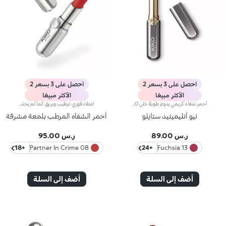
احصل على 3 بسعر 2
احصل على 3 بسعر 2
الأكثر مبيعًا
الأكثر مبيعًا
أحمر شفاه كريمي يدوم طويلاً حتّى 10 ساعات.مفعول المنتج:يُعزّز جمال شفتيك وابتسامتك إذ يكسوهما بطبقة مخملية متجانسة تثبت على الشفاه وتزيدها تحديداً وجاذبيةً.مزايا المنتج:- يتمتّع بتركيبة تحتوي على مزيج من المكونات المغذية، أُثبتت فعاليتها سريريّاً على أنّها تدوم لما يصل إلى 10 ساعات*؛- يمتاز بتركيبة مبتكرة مقاومة للسيلان* غنية وكريمية مع لمسة شبه لامعة؛- ينساب بسلاسة على الشفاه ويُضفي عليها شعوراً بالراحة، ويُوفّر نتيجة لونية كثيفة بشكل فوري كما أنّها قابلة للتعزيز؛يسهل تطبيقه بفضل تصميمه الجديد الصغير والعصري.
امتلاء فوري، ترطيب وبريق كما لم يحدث من قبل: أكثر ملمع شفاه من كيكو انتشارًا ومحبةً، الآن في نسخة مكثفة. انغمسي في تجربة حسية فريدة واحصلي على شفاه ممتلئة وناعمة ومتألقة بحجم ثلاثي من الضربة الأولى.عصر جديد لشفاهك:-امتلاء مكثف من أول تطبيق -ترطيب فوري، وراحة قصوى -بريق يشبه المرآة بفضل كريات لؤلؤية فائقة العكس -مُدعم بكريات حمض الهيالورونيك، والزنجبيل، ومستخلص عرق السوس، وزبدة الكوبواسو والزيوت الطبيعية -قوام خفيف غير لزج -درجات لونية مشرقة ومتعددة الاستخدامات وأنيقة في درجات النيود والوردي، وهي أساسيات لا غنى عنها لمظهر شفاهك -أداة تطبيق برأس مخملي لتطبيق دقيق وسريع -تصميم حصري مع عبوة عاكسة للتحكم في مظهرك وقتما تشائين وأينما كنتِ
نيو أنليميتيد ستايلو
أحمر الشفاه المرطب بلمعة مشرقة
ر.س 89.00
ر.س 95.00
+18
08 Partner In Crime
+24
13 Fuchsia
أضف إلى السلة
أضف إلى السلة