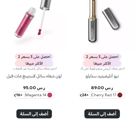
احصل على 3 بسعر 2
احصل على 3 بسعر 2
الأكثر مبيعًا
الأكثر مبيعًا
أحمر شفاه كريمي يدوم طويلاً حتّى 10 ساعات.مفعول المنتج:يُعزّز جمال شفتيك وابتسامتك إذ يكسوهما بطبقة مخملية متجانسة تثبت على الشفاه وتزيدها تحديداً وجاذبيةً.مزايا المنتج:- يتمتّع بتركيبة تحتوي على مزيج من المكونات المغذية، أُثبتت فعاليتها سريريّاً على أنّها تدوم لما يصل إلى 10 ساعات*؛- يمتاز بتركيبة مبتكرة مقاومة للسيلان* غنية وكريمية مع لمسة شبه لامعة؛- ينساب بسلاسة على الشفاه ويُضفي عليها شعوراً بالراحة، ويُوفّر نتيجة لونية كثيفة بشكل فوري كما أنّها قابلة للتعزيز؛يسهل تطبيقه بفضل تصميمه الجديد الصغير والعصري.
أحمر شفاه سائل بلمسة غير لامعة يدوم طويلاً.مفعول المنتج:يُغلّف الشفاه بطبقة أنيقة غير لامعة.مزايا المنتج:-يمتاز بتركيبة نباتية صرفة* معزّزة بخلاصة الرمّان وزيت الجوجوبا؛- تمّ اختبار ثباته لمدّة 10 ساعات**؛- يمتاز بقوام ناعم وخفيف مقاوم للتلطّخ، ينساب على الشفاه بسلاسة ليزيدها راحة؛- يتمتّع بتأثير لوني مشرق وكثيف مع تغطية قابلة للتعزيز؛- يسهل تطبيقه بدقّة وتساوٍ بواسطة أداة التطبيق المدبّبة للحصول على نتيجة احترافية.
نيو أنليميتيد ستايلو
لون شفاه سائل لاستينغ مات فيل
ر.س 89.00
ر.س 95.00
+16
14 Magenta
+24
17 Cherry Red
أضف إلى السلة
أضف إلى السلة