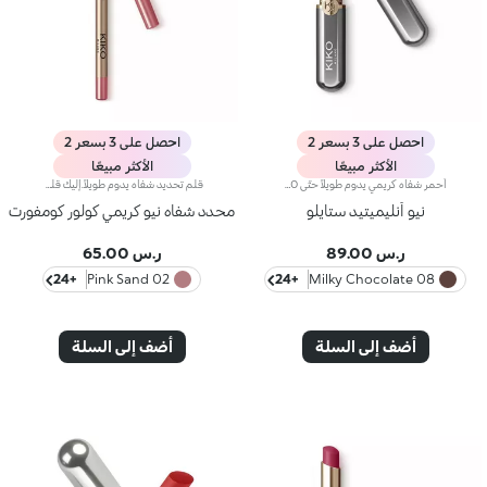
احصل على 3 بسعر 2
احصل على 3 بسعر 2
الأكثر مبيعًا
الأكثر مبيعًا
أحمر شفاه كريمي يدوم طويلاً حتّى 10 ساعات.مفعول المنتج:يُعزّز جمال شفتيك وابتسامتك إذ يكسوهما بطبقة مخملية متجانسة تثبت على الشفاه وتزيدها تحديداً وجاذبيةً.مزايا المنتج:- يتمتّع بتركيبة تحتوي على مزيج من المكونات المغذية، أُثبتت فعاليتها سريريّاً على أنّها تدوم لما يصل إلى 10 ساعات*؛- يمتاز بتركيبة مبتكرة مقاومة للسيلان* غنية وكريمية مع لمسة شبه لامعة؛- ينساب بسلاسة على الشفاه ويُضفي عليها شعوراً بالراحة، ويُوفّر نتيجة لونية كثيفة بشكل فوري كما أنّها قابلة للتعزيز؛يسهل تطبيقه بفضل تصميمه الجديد الصغير والعصري.
قلم تحديد شفاه يدوم طويلاً.إليك قلم شفاه يدوم طويلاً بألوان غنية يُحدّد أطراف شفتيك بدقة،ويمتاز بتركيبة سلسة تنساب على البشرة وتتغلغل فيها بسلاسة. ويُعدّ هذا المنتج مقاوماً للسيلان والماء، كما يُعزّز ثبات أحمر الشفاه من دون تلطّخ.منتج مُختبر من قبل أطباء الجلد.لا يؤدّي إلى ظهور الرؤوس السوداء.
نيو أنليميتيد ستايلو
محدد شفاه نيو كريمي كولور كومفورت
ر.س 89.00
ر.س 65.00
+24
02 Pink Sand
+24
08 Milky Chocolate
أضف إلى السلة
أضف إلى السلة