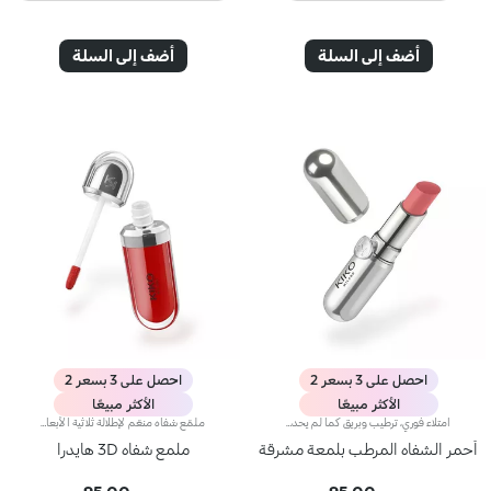
أضف إلى السلة
أضف إلى السلة
احصل على 3 بسعر 2
احصل على 3 بسعر 2
الأكثر مبيعًا
الأكثر مبيعًا
امتلاء فوري، ترطيب وبريق كما لم يحدث من قبل: أكثر ملمع شفاه من كيكو انتشارًا ومحبةً، الآن في نسخة مكثفة. انغمسي في تجربة حسية فريدة واحصلي على شفاه ممتلئة وناعمة ومتألقة بحجم ثلاثي من الضربة الأولى.عصر جديد لشفاهك:-امتلاء مكثف من أول تطبيق -ترطيب فوري، وراحة قصوى -بريق يشبه المرآة بفضل كريات لؤلؤية فائقة العكس -مُدعم بكريات حمض الهيالورونيك، والزنجبيل، ومستخلص عرق السوس، وزبدة الكوبواسو والزيوت الطبيعية -قوام خفيف غير لزج -درجات لونية مشرقة ومتعددة الاستخدامات وأنيقة في درجات النيود والوردي، وهي أساسيات لا غنى عنها لمظهر شفاهك -أداة تطبيق برأس مخملي لتطبيق دقيق وسريع -تصميم حصري مع عبوة عاكسة للتحكم في مظهرك وقتما تشائين وأينما كنتِ
ملمّع شفاه منعّم لإطلالة ثلاثية الأبعاد.إليك ملمّع شفاه منعّم لتتألّقي بشفاه لامعة وممتلئة. يمتاز هذا المنتج بقوام سلس ينساب على الشفاه ويمنحها مظهراً ناعماً ومشرقاً. تحتوي التركيبة على خلاصة الحسيكة*.انغمسي في عملية تطبيق تناشد الحواس وتمنح الشفاه شعوراً رائعاً، حيث ينساب هذا المنتج بسلاسة على الشفاه ويثبت عليها بشكل فوري.يمتاز المنتج بعبوة عصرية ملفتة يعلوها غطاء معدني مزدان بشعار KK على الجانب. صُممت أداة التطبيق الناعمة لإبراز قوام المنتج وتحديد الشفاه بدقّة.يتوفّر ملمّع الشفاه بباقة من 30 لوناً رائعاً بلمسات متنوّعة بدءاً من تلك الشفافة وصولاً إلى الألوان الغنية بالأصباغ وتلك اللامعة واللؤلئية. كما تمتاز جميعها بقوام غير لاصق يدوم طويلاً.
أحمر الشفاه المرطب بلمعة مشرقة
ملمع شفاه 3D هايدرا