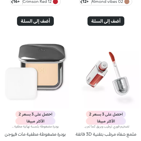
+16
12 Crimson Red
+12
02 Almond vibes
أضف إلى السلة
أضف إلى السلة
احصل على 3 بسعر 2
احصل على 3 بسعر 2
الأكثر مبيعًا
الأكثر مبيعًا
تضخيم فوري، ترطيب وبريق كما لم يحدث من قبل: أكثر ملمع شفاه من كيكو انتشارًا ومحبةً، الآن في نسخة مكثفة. انغمسي في تجربة حسية فريدة واحصلي على شفاه ممتلئة وناعمة ومتألقة بحجم ثلاثي من الضربة الأولى.عصر جديد لشفاهك:-تضخيم مكثف من أول تطبيق -ترطيب فوري، وراحة قصوى -بريق يشبه المرآة بفضل كريات لؤلؤية فائقة العكس -مُدعم بكريات حمض الهيالورونيك، والزنجبيل، ومستخلص عرق السوس، وزبدة الكوبواسو والزيوت الطبيعية -قوام خفيف غير لزج -درجات لونية مشرقة ومتعددة الاستخدامات وأنيقة في درجات النيود والوردي، وهي أساسيات لا غنى عنها لمظهر شفاهك -أداة تطبيق برأس مخملي لتطبيق دقيق وسريع -تصميم حصري مع عبوة عاكسة للتحكم في مظهرك وقتما تشائين وأينما كنتِ
بودرة مضغوطة بلمسة نهائية مطفية طبيعية، غنية بفيتامين E وزيت الأرجان الذي يحتوي على خصائص مغذية وواقية. الملمس الكريمي والناعم يلتصق بالبشرة بشكل مثالي دون ترك آثار.عند التطبيق، ينزلق اللون بسهولة ويمتزج بسلاسة. ملمسها ممتع على البشرة.تأتي البودرة في علبة عصرية بتشطيب معدني داكن مع شعار KK محفور على الغطاء. تحتوي العلبة على إغلاق مغناطيسي ومرآة داخلية. كما يشمل المنتج أداة تطبيق خاصة مصممة خصيصاً للحصول على تطبيق مثالي.
ملمع شفاه مرطب بتقنية 3D فائقة
بودرة مضغوطة مطفية مات فيوجن