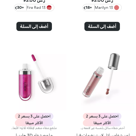
ر.س 95.00
ر.س 95.00
+30
13 Fire Red
+18
13 Marilyn
أضف إلى السلة
أضف إلى السلة
احصل على 3 بسعر 2
احصل على 3 بسعر 2
الأكثر مبيعًا
الأكثر مبيعًا
أحمر شفاه سائل بلمسة غير لامعة يدوم طويلاً.مفعول المنتج:يُغلّف الشفاه بطبقة أنيقة غير لامعة.مزايا المنتج:-يمتاز بتركيبة نباتية صرفة* معزّزة بخلاصة الرمّان وزيت الجوجوبا؛- تمّ اختبار ثباته لمدّة 10 ساعات**؛- يمتاز بقوام ناعم وخفيف مقاوم للتلطّخ، ينساب على الشفاه بسلاسة ليزيدها راحة؛- يتمتّع بتأثير لوني مشرق وكثيف مع تغطية قابلة للتعزيز؛- يسهل تطبيقه بدقّة وتساوٍ بواسطة أداة التطبيق المدبّبة للحصول على نتيجة احترافية.
ملمّع شفاه منعّم لإطلالة ثلاثية الأبعاد.إليك ملمّع شفاه منعّم لتتألّقي بشفاه لامعة وممتلئة. يمتاز هذا المنتج بقوام سلس ينساب على الشفاه ويمنحها مظهراً ناعماً ومشرقاً. تحتوي التركيبة على خلاصة الحسيكة*.انغمسي في عملية تطبيق تناشد الحواس وتمنح الشفاه شعوراً رائعاً، حيث ينساب هذا المنتج بسلاسة على الشفاه ويثبت عليها بشكل فوري.يمتاز المنتج بعبوة عصرية ملفتة يعلوها غطاء معدني مزدان بشعار KK على الجانب. صُممت أداة التطبيق الناعمة لإبراز قوام المنتج وتحديد الشفاه بدقّة.يتوفّر ملمّع الشفاه بباقة من 30 لوناً رائعاً بلمسات متنوّعة بدءاً من تلك الشفافة وصولاً إلى الألوان الغنية بالأصباغ وتلك اللامعة واللؤلئية. كما تمتاز جميعها بقوام غير لاصق يدوم طويلاً.
لون شفاه سائل لاستينغ مات فيل
ملمع شفاه 3D هايدرا