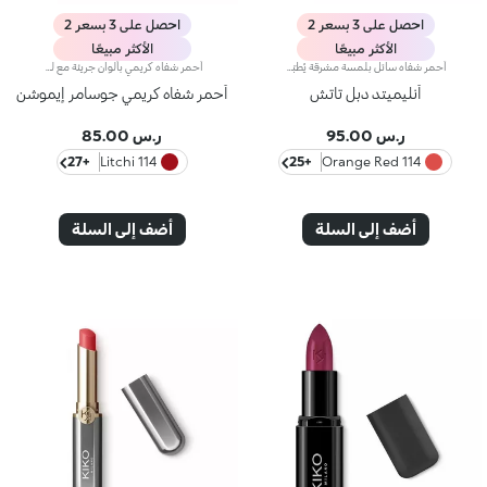
احصل على 3 بسعر 2
احصل على 3 بسعر 2
الأكثر مبيعًا
الأكثر مبيعًا
أحمر شفاه سائل بلمسة مشرقة يُطبّق بخطوتين. يدوم حتى 16 ساعة*. لون أساسي مقاوم للسيلان.أحمر شفاه سائل يدوم طويلاً ويجمع بين الألوان الأساسية وملمّع الشفاه في منتج واحد للمسة كثيفة ومشرقة. يبقى اللون ثابتاً على الشفاه لنتيجة تدوم حتى 16 ساعة*.اللون الأساسي: تركيبة معزّزة بمجموعة من البوليمرات التي تشكّل طبقةً تؤمّن الراحة القصوى والالتصاق المثالي واللون المتجانس. ويمتاز بتركيبة مقاومة للتلطّخ فيما يجفّ بسرعة عالية.ملمّع الشفاه: تركيبة بمفعول منعِّم تضفي لمسة مشرقة ومتوهّجة على الشفاه.يُطبّق بسلاسة وسهولة تامة.تأتي العبوة مع أداتَي تطبيق تتناسبان مع مختلف القوامات: تُستخدم أداة التطبيق المخملية لتطبيق اللون الأساسي وتضمن تغطية عالية الدقة، بينما تضمن أداة تطبيق ملمّع الشفاه المصنوعة من الألياف تطبيق الكمية المناسبة من المنتج. يمتاز المنتج بتصميم عملي وأنيق وفريد إذ يزدان بشعار KK المنقوش في منتصف القبضة المعدنية.ويتوفّر بألوان متعدّدة مواكبة لأحدث صيحات الموضة.
أحمر شفاه كريمي بألوان جريئة مع لمسة نهائية لامعة.تركيبة تحتوي على الهيالورونيك. مجالات الحشوملمس ناعم ومرن مع الألوان المكثفة والمشرقة يمنحك ابتسامة آسرةينساب بسهولة ويترك الشفاه ناعمة كالحريريأتي في شكل جديد وعصري بلمسة نهائية ميتاليكزر فريد في أعلى الغطاءتم اختباره من قبل أطباء الجلديةلا يسبب انسداد المسامات
أنليميتد دبل تاتش
أحمر شفاه كريمي جوسامر إيموشن
ر.س 95.00
ر.س 85.00
+27
114 Litchi
+25
114 Orange Red
أضف إلى السلة
أضف إلى السلة