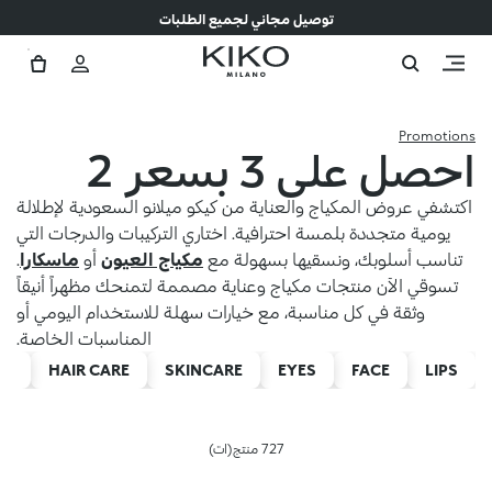
توصيل مجاني لجميع الطلبات
Promotions
احصل على 3 بسعر 2
اكتشفي عروض المكياج والعناية من كيكو ميلانو السعودية لإطلالة
يومية متجددة بلمسة احترافية. اختاري التركيبات والدرجات التي
تناسب أسلوبك، ونسقيها بسهولة مع
مكياج العيون
أو
ماسكارا
.
تسوقي الآن منتجات مكياج وعناية مصممة لتمنحك مظهراً أنيقاً
وثقة في كل مناسبة، مع خيارات سهلة للاستخدام اليومي أو
المناسبات الخاصة.
LS
HAIR CARE
SKINCARE
EYES
FACE
LIPS
727 منتج(ات)