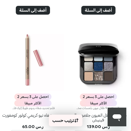
أضف إلى السلة
أضف إلى السلة
احصل على 3 بسعر 2
احصل على 3 بسعر 2
الأكثر مبيعًا
الأكثر مبيعًا
باليت تضم 9 ظلال عيون بلمسات مختلفة.يضفي الجاذبية على عينيك ويتيح لك ابتكار إطلالات مكياج مواكبة للموضة ونابضة بالألوان ترضي ذوقك، سواء أردت مكياج طبيعياً للنهار أم مكياج جريئاً للمساء.مزايا المنتج:- تتمتّع ظلال العيون بقوام مريح على الجفن، وتوفّر ت
قلم تحديد شفاه يدوم طويلاً.إليك قلم شفاه يدوم طويلاً بألوان غنية يُحدّد أطراف شفتيك بدقة،ويمتاز بتركيبة سلسة تنساب على البشرة وتتغلغل فيها بسلاسة. ويُعدّ هذا المنتج مقاوماً للسيلان والماء، كما يُعزّز ثبات أحمر الشفاه من دون تلطّخ.منتج مُختبر من قبل أطباء الجلد.لا يؤدّي إلى ظهور الرؤوس السوداء.
مجموعة ظلال العيون جلامور مالتي
محدد شفاه نيو كريمي كولور كومفورت
فينيش
ترتيب حسب
ر.س 139.00
ر.س 65.00