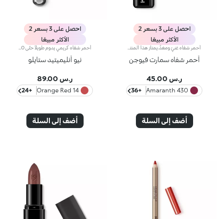
احصل على 3 بسعر 2
احصل على 3 بسعر 2
الأكثر مبيعًا
الأكثر مبيعًا
أحمر شفاه غنيّ ومغذٍّ.يمتاز هذا المنتج بقوام كريمي يغلّف الشفاه ويمنحها شعوراً بالراحة وينعّمها لوقت طويل.ينساب أحمر الشفاه بسلاسة ويَظهر اللون من التمريرة الأولى.يتوفّر في 36 لوناً فاقعاً تغطية متوسّطة إلى كاملة.منتج مُختبر من قبل أطباء الجلد.
أحمر شفاه كريمي يدوم طويلاً حتّى 10 ساعات.مفعول المنتج:يُعزّز جمال شفتيك وابتسامتك إذ يكسوهما بطبقة مخملية متجانسة تثبت على الشفاه وتزيدها تحديداً وجاذبيةً.مزايا المنتج:- يتمتّع بتركيبة تحتوي على مزيج من المكونات المغذية، أُثبتت فعاليتها سريريّاً على أنّها تدوم لما يصل إلى 10 ساعات*؛- يمتاز بتركيبة مبتكرة مقاومة للسيلان* غنية وكريمية مع لمسة شبه لامعة؛- ينساب بسلاسة على الشفاه ويُضفي عليها شعوراً بالراحة، ويُوفّر نتيجة لونية كثيفة بشكل فوري كما أنّها قابلة للتعزيز؛يسهل تطبيقه بفضل تصميمه الجديد الصغير والعصري.
أحمر شفاه سمارت فيوجن
نيو أنليميتيد ستايلو
ر.س 45.00
ر.س 89.00
+24
14 Orange Red
+36
430 Amaranth
أضف إلى السلة
أضف إلى السلة