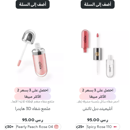
أضف إلى السلة
أضف إلى السلة
احصل على 3 بسعر 2
احصل على 3 بسعر 2
الأكثر مبيعًا
الأكثر مبيعًا
أحمر شفاه سائل بلمسة مشرقة يُطبّق بخطوتين. يدوم حتى 16 ساعة*. لون أساسي مقاوم للسيلان.أحمر شفاه سائل يدوم طويلاً ويجمع بين الألوان الأساسية وملمّع الشفاه في منتج واحد للمسة كثيفة ومشرقة. يبقى اللون ثابتاً على الشفاه لنتيجة تدوم حتى 16 ساعة*.اللون الأساسي: تركيبة معزّزة بمجموعة من البوليمرات التي تشكّل طبقةً تؤمّن الراحة القصوى والالتصاق المثالي واللون المتجانس. ويمتاز بتركيبة مقاومة للتلطّخ فيما يجفّ بسرعة عالية.ملمّع الشفاه: تركيبة بمفعول منعِّم تضفي لمسة مشرقة ومتوهّجة على الشفاه.يُطبّق بسلاسة وسهولة تامة.تأتي العبوة مع أداتَي تطبيق تتناسبان مع مختلف القوامات: تُستخدم أداة التطبيق المخملية لتطبيق اللون الأساسي وتضمن تغطية عالية الدقة، بينما تضمن أداة تطبيق ملمّع الشفاه المصنوعة من الألياف تطبيق الكمية المناسبة من المنتج. يمتاز المنتج بتصميم عملي وأنيق وفريد إذ يزدان بشعار KK المنقوش في منتصف القبضة المعدنية.ويتوفّر بألوان متعدّدة مواكبة لأحدث صيحات الموضة.
ملمّع شفاه منعّم لإطلالة ثلاثية الأبعاد.إليك ملمّع شفاه منعّم لتتألّقي بشفاه لامعة وممتلئة. يمتاز هذا المنتج بقوام سلس ينساب على الشفاه ويمنحها مظهراً ناعماً ومشرقاً. تحتوي التركيبة على خلاصة الحسيكة*.انغمسي في عملية تطبيق تناشد الحواس وتمنح الشفاه شعوراً رائعاً، حيث ينساب هذا المنتج بسلاسة على الشفاه ويثبت عليها بشكل فوري.يمتاز المنتج بعبوة عصرية ملفتة يعلوها غطاء معدني مزدان بشعار KK على الجانب. صُممت أداة التطبيق الناعمة لإبراز قوام المنتج وتحديد الشفاه بدقّة.يتوفّر ملمّع الشفاه بباقة من 30 لوناً رائعاً بلمسات متنوّعة بدءاً من تلك الشفافة وصولاً إلى الألوان الغنية بالأصباغ وتلك اللامعة واللؤلئية. كما تمتاز جميعها بقوام غير لاصق يدوم طويلاً.
أنليميتد دبل تاتش
ملمع شفاه 3D هايدرا
ر.س 95.00
ر.س 95.00
+30
04 Pearly Peach Rose
+25
110 Spicy Rose