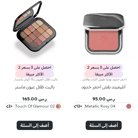
احصل على 3 بسعر 2
احصل على 3 بسعر 2
الأكثر مبيعًا
الأكثر مبيعًا
أحمر خدود بودرة طويل الثبات وقابل للبناءمثالي من أجل:إنعاش البشرة من الصباح حتى الليل مع توهج صحي لا يقاوم.يتميز لأنه:-يتميز بقوام بودرة مضغوطة مخملية فائقة الصباغة تضيف لمسة لون للوجه، تدوم حتى 12 ساعة.-يمتزج على البشرة فوراً، مانحاً شعوراً رائعاً بالراحة.-سهل الدمج، مما يتيح لك بناء اللون من خفيف إلى كثيف حسب الرغبة.-متوفر بتشطيبات مطفية ولامعة.التغليف العملي المزود بمرآة مدمجة يجعله مثالياً لتصحيح المكياج أثناء
باليت ظلال العيون بـ15 ألوان بلمسات غير لامعة وميتاليكيّة.متاز هذه الباليت بتصميم أنيق وتحتضن مزيجاً من ظلال العيون بألوان كثيفة ومخملية وميتاليكية لتتألّقي بإطلالة عيون مبهرة ومتعددة الأبعاد، تلائم مختلف المناسبات.مواصفات المنتج:- تنساب ظلال العيون التي تأتي بقوام حريري بسلاسة على الجفون لتمنحك شعوراً من الراحة القصوى- يأتي بـ15 لوناً رائجاً وكثيفاً- يتوفر بلمسات غير لامعة وميتاليكية، بحيث يمكنك تطبيق كلّ لون على حدة أو دمجها معاً لابتكار إطلالات ناعمة أو جريئة- تُدمج ظلال العيون مع بعضها البعض بشكل مثالي- يشمل مرآةً مدمجة تعزّز طابعه العملي حتّى أثناء التنقّل
أنليميتد بلاش أحمر خدود
باليت ظلال عيون ماستر
ر.س 95.00
ر.س 165.00
+2
02 Touch Of Glamour
+12
04 Metallic Rosy
Biscuit
أضف إلى السلة
أضف إلى السلة