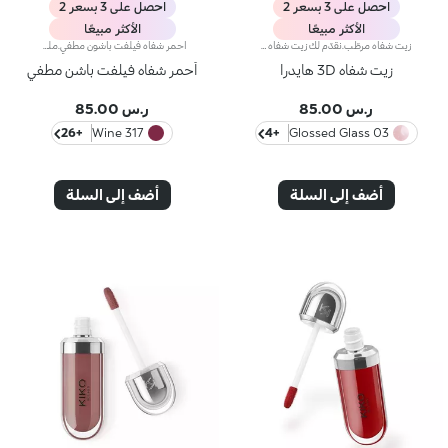
احصل على 3 بسعر 2
احصل على 3 بسعر 2
الأكثر مبيعًا
الأكثر مبيعًا
زيت شفاه مرطّب.نقدّم لك زيت شفاه يمنحك ترطيباً حتى 10 ساعات*.يتمتّع زيت الشفاه هذا بقوام ناعم يغلّف الشفاه بطبقة لامعة لتغذيتها وتعزيز إشراقها بلمسة لونية خفيفة، فيُعدّ من المنتجات الأساسية التي لا بدّ من اقتنائها.مواصفات المنتج:- يتمتّع بتركيبة معزّزة بزيت بذور توت العليق- يتيح تطبيقه بطريقة سلسة لتعزيز نعومة الشفاه ولمعانها وترطيبها حتى 10 ساعات*.- يدلّل الشفاه بتأثير رائع الجمال عند استخدامه لوحده، فيما يضفي لمسة متألقة على الشفاه عند تطبيقه فوق أحمر الشفاه لإضفاء الإشراق على إطلالة المكياج- يسهُل تطبيقه حتى أثناء التنقل بفضل أداة التطبيق المخملية العمليّة
احمر شفاه فيلفت باشون مطفي.ملمس كريمي سهل المزج يمنح الشفايف اطلالة مطفية مكثفة. يوقظ تطبيق هذا المنتج الرائع الحواس ويترك الشفايف باحساس مميز جذاب. ينساب اللون بسلاسة ويمنحك اطلالة خلابة. احمر شفاه يدوم طويلًا.احمر شفاه فيلفت باشون المطفي يأتي في تصميم انبوب من الالومنيوم المصقول المميز مع شعار كيكو في الجزء العلوي. الاغلاق المغناطيسي يضمن الحفاظ على احمر الشفاه. الحافة المربعة المميزة تمنحك تطبيق سهل وسريع.
زيت شفاه 3D هايدرا
أحمر شفاه فيلفت باشن مطفي
ر.س 85.00
ر.س 85.00
+26
317 Wine
+4
03 Glossed Glass
أضف إلى السلة
أضف إلى السلة