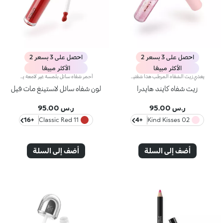
احصل على 3 بسعر 2
احصل على 3 بسعر 2
الأكثر مبيعًا
الأكثر مبيعًا
يغذي زيت الشفاه المرطب هذا شفتيك مثل البلسم مع توفير لمعان ولون خفيف مثل الجلوس. تركيبته المنعمة توفر تشطيبًا مشرقًا وإحساسًا مريحًا ومترفًا. الفوائد: - تركيبة نباتية مستدامة بنسبة 62% غنية بمستخلص الرمان المستدام وزيت الجوجوبا - 94% من المكونات مشتقة من مواد خام طبيعية المصدر - قوام ناعم ومريح وغير لزج ينزلق على الشفاه - متعدد الاستخدامات: استمتع به بمفرده كعلاج للشفاه أو فوق أحمر الشفاه للحصول على لمعان ناعم - تطبيق عملي بطرف مخملي متدحرج، مما يجعل التطبيق أثناء التنقل سهلًا
أحمر شفاه سائل بلمسة غير لامعة يدوم طويلاً.مفعول المنتج:يُغلّف الشفاه بطبقة أنيقة غير لامعة.مزايا المنتج:-يمتاز بتركيبة نباتية صرفة* معزّزة بخلاصة الرمّان وزيت الجوجوبا؛- تمّ اختبار ثباته لمدّة 10 ساعات**؛- يمتاز بقوام ناعم وخفيف مقاوم للتلطّخ، ينساب على الشفاه بسلاسة ليزيدها راحة؛- يتمتّع بتأثير لوني مشرق وكثيف مع تغطية قابلة للتعزيز؛- يسهل تطبيقه بدقّة وتساوٍ بواسطة أداة التطبيق المدبّبة للحصول على نتيجة احترافية.
زيت شفاه كايند هايدرا
لون شفاه سائل لاستينغ مات فيل
ر.س 95.00
ر.س 95.00
+16
11 Classic Red
+4
02 Kind Kisses
أضف إلى السلة
أضف إلى السلة