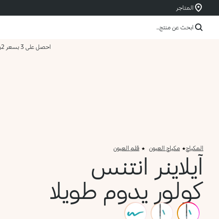
المتاجر
ابحث عن منتج...
احصل على 3 بسعر 2
و
المكياج
مكياج العيون
قلم العيون
آيلاينر انتنس
كولور يدوم طويلا