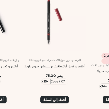
قلم تحديد عيون سهل الاستخدام لمدمع العين وخطّ الرموش.إليك قلماً لتحديد العيون سهل الاستخدام، لمدمع العين وخطّ الرموش يرسم خطاً دقيقاً متوازياً ويدوم طويلاً،ويظهر لونه الغني على الفور. تنساب التركيبة الناعمة على البشرة، ويمكن دمجها باستخدام أداة التطبيق المدمجة.ويأتي في عبوة عصرية فريدة، يعلوها شعار KK، وينطوي أيضاً على أداة تطبيق ومقبض بسيط يسهل التحكم به، لتطبّقيه بكلّ دقّة وسهولة. كما يمكنك أن تري لون القلم بوضوح بفضل الغطاء المشابه للونه الداخلي، والشريط الذي يلتفّ حوله.يتوفّر في لمستَين مختلفتَين: غير لامعة ولؤلئية.
قلم لتحديد العيون من الخارج بتأثير كثيف وطويل الثبات ينساب بسلاسة.ينساب قلم تحديد العيون من الخارج بتأثيره الكثيف وطويل الثبات بسلاسة، فيفضي عن لون استثنائي رائع وملمس شبيه بالآيلاينر السائل.ويتمتّع بتركيبة مميزة مقاومة للماء تحافظ على ثباتها حتّى 10 ساعات*، ويمكن دمجها مباشرةً بعد تطبيقها.تنساب التركيبة بمجرّد وضع القلم على الجفن، لتفضي عن خطّ لامع كثيف. ويثبت اللون بسرعة وتوازٍ على الجفن، ليزيّن العيون بلمسة حدّة وعمق. ينطوي المنتج على إسفنجة تطبيق سهلة الاستخدام في أسفله لتسهيل دمج اللون.يتوفّر في 16 لوناً بلمسات مختلفة منها غير اللامعة ومنها اللؤلئية.
آيلاينر و كحل أوتوماتيك بريسيشن يدوم طويلا
آيلاينر و كحل 
دوم طويلا
ر.س 75.00
ر.
+15
07 Cobalt
+16
لة
أضف إلى السلة
أضف