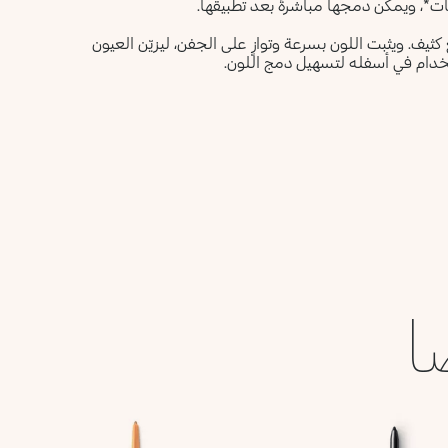
يف. ويثبت اللون بسرعة وتوازٍ على الجفن، ليزيّن العيون
دام في أسفله لتسهيل دمج اللون.
ا