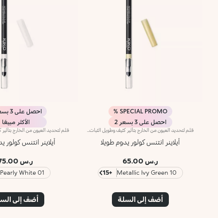
SPECIAL PROMO %
احصل على 3 بسعر 2
احصل على 3 بسعر 2
الأكثر مبيعًا
قلم لتحديد العيون من الخارج بتأثير كثيف وطويل الثبات ينساب بسلاسة.ينساب قلم تحديد العيون من الخارج بتأثيره الكثيف وطويل الثبات بسلاسة، فيفضي عن لون استثنائي رائع وملمس شبيه بالآيلاينر السائل.ويتمتّع بتركيبة مميزة مقاومة للماء تحافظ على ثباتها حتّى 10 ساعات*، ويمكن دمجها مباشرةً بعد تطبيقها.تنساب التركيبة بمجرّد وضع القلم على الجفن، لتفضي عن خطّ لامع كثيف. ويثبت اللون بسرعة وتوازٍ على الجفن، ليزيّن العيون بلمسة حدّة وعمق. ينطوي المنتج على إسفنجة تطبيق سهلة الاستخدام في أسفله لتسهيل دمج اللون.يتوفّر في 16 لوناً بلمسات مختلفة منها غير اللامعة ومنها اللؤلئية.
آيلاينر انتنس كولور يدوم طويلا
آيلاينر انتنس كولور ي
ر.س 65.00
ر.س 75.00
01 Pearly White
+15
10 Metallic Ivy Green
أضف إلى السلة
أضف إلى الس