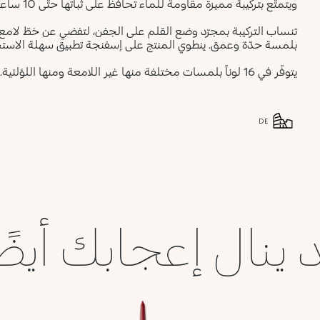
ويتمتّع بتركيبة مميزة مقاومة للماء تحافظ على ثباتها حتّى 10 ساعات*، ويمكن دمجها مباشرةً بعد تطبيقها.
تنساب التركيبة بمجرّد وضع القلم على الجفن، لتفضي عن خطّ لامع كث
بلمسة حدّة وعمق. ينطوي المنتج على إسفنجة تطبيق سهلة الاستخ
يتوفّر في 16 لوناً بلمسات مختلفة منها غير اللامعة ومنها اللؤلئية.
DE
 ينال إعجابك أيضً