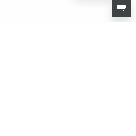
أضف إلى السلة
12
Metallic
Turquoise
KIKO هل تبحث عن
فعاليات؟ أحدث الأخبار؟
عروض مذهلة؟
اشترك في نشرتنا
البريدية!
أدخل بريدك الإلكتروني