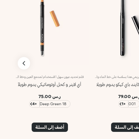
ينزلق قلم العيون الكريمي هذا بسلاسة على خط الماء والعين الخارجية، مما يوفر لونًا غنيًا وطويل الأمد بتأثير يشبه الكحل. تركيبته تحدد وتعمق نظرتك لإطلالة جريئة لا تقاوم. الفوائد: - تركيبة نباتية مستدامة بنسبة 100% غنية بشمع بذور عباد الشمس المستدام ومستخلص البابونج - 93% من المكونات مشتقة من مواد خام طبيعية المصدر - قوام ناعم ذائب مع لون مكثف طويل الأمد يصل إلى 12 ساعة - تركيبة لطيفة، مناسبة حتى للعيون الحساسة
قلم تحديد عيون سهل الاستخدام لمدمع العين وخطّ الرموش.يرسم خطاً دقيقاً متوازياً ويدوم طويلاً،ويظهر لونه الغني على الفور. تنساب التركيبة الناعمة على البشرة، ويمكن دمجها باستخدام أداة التطبيق المدمجة.ويأتي في عبوة عصرية فريدة، يعلوها شعار KK، وينطوي أيضاً على أداة تطبيق ومقبض بسيط يسهل التحكم به، لتطبّقيه بكلّ دقّة وسهولة. كما يمكنك أن تري لون القلم بوضوح بفضل الغطاء المشابه للونه الداخلي، والشريط الذي يلتفّ حوله.يتوفّر في لمستَين مختلفتَين: غير لامعة ولؤلئية. مختبر من قبل أطباء العيون.يتمتّع بتركيبة مقاوِمة للماء.
كايند باي كيكو يدوم طويلا
آي لاينر و كحل أوتوماتيكي يدوم طويلاً
س 79.00
ر.س 75.00
+4
18 Deep Green
+1
001
 إلى السلة
أضف إلى السلة