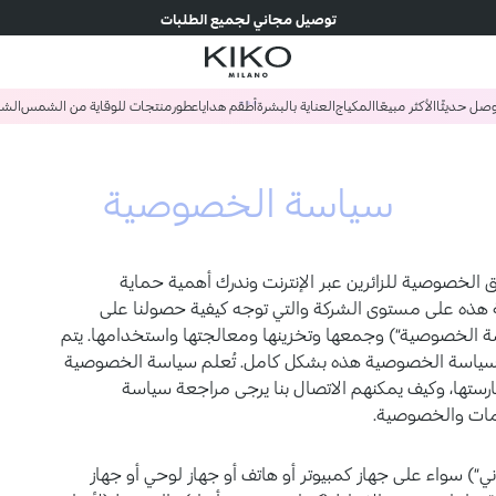
توصيل مجاني لجميع الطلبات
...
صل حديثًا
الأكثر مبيعًا
المكياج
العناية بالبشرة
أطقم هدايا
عطور
منتجات للوقاية من الشمس
الش
سياسة الخصوصية
الخصوصية للزائرين عبر الإنترنت وندرك أهمية حماية
هذه على مستوى الشركة والتي توجه كيفية حصولنا على
اسة الخصوصية“) وجمعها وتخزينها ومعالجتها واستخدامها. يتم
 على سياسة الخصوصية هذه بشكل كامل. تُعلم سياسة الخصوصية
مارستها، وكيف يمكنهم الاتصال بنا يرجى مراجعة سياسة
ومات والخصوصية.
kikocomilano. (”الموقع الإلكتروني“) سواء على جهاز كمبيوتر أو هاتف أو جهاز لوحي أو جهاز