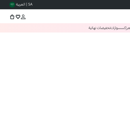
SA | العربية
عر
إكسسوارات
تخفيضات نهائية