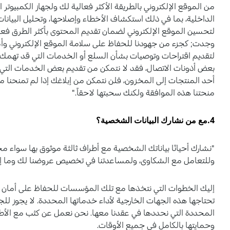
من الموقع الإلكتروني بالطريقة الأكثر فعالية لك ولجهاز الكمبيوتر 
الداخلية، بما في ذلك استكشاف الأخطاء وإصلاحها، وتحليل البيانات، 
لتحسين الموقع الإلكتروني لضمان تقديم المحتوى بأكثر الطرق فعال
وجدت; كجزء من جهودنا للحفاظ على سلامة الموقع الإلكتروني وأمان
لتقديم اقتراحات وتوصيات بشأن السلع أو الخدمات التي قد تهمك." 
بعض أذونات الاتصال، فقد لا نتمكن من تقديم بعض الخدمات التي طل
أحد المنتجات إلى المخزون، فلن نتمكن من إبلاغك إذا لم تمنحنا موا
منحتنا هذه الموافقة ولكنك سحبتها لاحقاً."
4.مع من نشارك البيانات الشخصية؟
"نشارك أحيانًا بياناتك الشخصية مع أطراف ثالثة موثوق بها سواء محليً
وللتعامل مع الشكاوى، ولمساعدتنا في تخصيص عروضنا لك وما إل
إليك الخطوات التي نتخذها مع تلك المؤسسات للحفاظ على أمان 
تحتاجها هذه الجهات الخارجية لأداء خدماتها المحددة. لا يجوز للجه
المحددة التي نحددها في عقدنا معها. نحن نعمل عن كثب مع الأطر
وحمايتها بالكامل في جميع الأوقات.