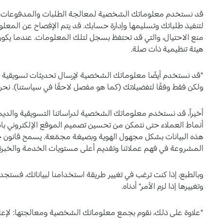
قد نستخدم معلوماتك الشخصية لمعالجة الطلبات والمدفوعات و
لتنفيذ طلباتك وتسليمها وإدارة حسابك. قد يتم الإفصاح عن المعلو
منع الاحتيال، والتي قد تحتفظ بسجل لتلك المعلومات. عندما يكون 
هيئة تنظيمية ذات صلة.
"قد نستخدم أيضًا معلوماتك الشخصية لإرسال تحديثات تسويقية 
ولكن فقط وفقًا لتفضيلاتك (كما هو مفصل لاحقًا في سياستنا). نحن 
أخيراً، قد نستخدم معلوماتك الشخصية لدراساتنا التسويقية والديمو
أنماط العملاء حتى نتمكن من تحسين تصميم الموقع الإلكتروني باس
هذه البيانات بشكل مجهول الهوية وبصيغة مجمّعة. يسمح قانون 
المشروعة في فهم عملائنا وتقديم أعلى مستويات الخدمة والخبرة.
وبالطبع، إذا كنت ترغب في تغيير طريقة استخدامنا لبياناتك، ف
وتغييرها إذا لزم الأمر“ أدناه.
"علاوة على ذلك، نقوم بجمع معلوماتك الشخصية ومعالجتها: لإعلام