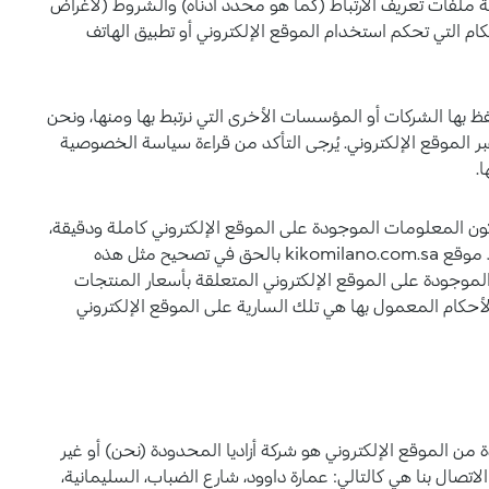
ملفات تعريف الارتباط (كما هو محدد أدناه) والشروط (لأغراض
 التي تحكم استخدام الموقع الإلكتروني أو تطبيق الهاتف
ظ بها الشركات أو المؤسسات الأخرى التي نرتبط بها ومنها، ونحن
الموقع الإلكتروني. يُرجى التأكد من قراءة سياسة الخصوصية
.
kikomilano. يسعى لضمان أن تكون المعلومات الموجودة على الموقع الإلكتروني كاملة ودقيقة،
إلا أن الموقع قد يحتوي على أخطاء أو معلومات غير دقيقة. يحتفظ موقع kikomilano.com.sa بالحق في تصحيح مثل هذه
لموجودة على الموقع الإلكتروني المتعلقة بأسعار المنتجات
حكام المعمول بها هي تلك السارية على الموقع الإلكتروني
ن الموقع الإلكتروني هو شركة أزاديا المحدودة (نحن) أو غير
تصال بنا هي كالتالي: عمارة داوود، شارع الضباب، السليمانية،