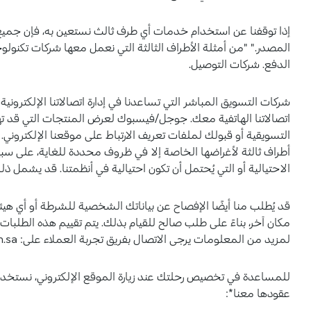
إذا توقفنا عن استخدام خدمات أي طرف ثالث نستعين به، فإن جميع 
المصدر." "من أمثلة الأطراف الثالثة التي نعمل معها شركات تكنولو
الدفع. شركات التوصيل.
شركات التسويق المباشر التي تساعدنا في إدارة اتصالاتنا الإلكترون
اتصالاتنا الهاتفية معك. جوجل/فيسبوك لعرض المنتجات التي قد ته
التسويقية أو قبولك لملفات تعريف الارتباط على موقعنا الإلكتروني. 
أطراف ثالثة لأغراضها الخاصة إلا في ظروف محددة للغاية، على سبي
الاحتيالية أو التي يُحتمل أن تكون احتيالية في أنظمتنا. قد يشمل ذل
قد يُطلب منا أيضًا الإفصاح عن بياناتك الشخصية للشرطة أو أي هيئ
مكان آخر، بناءً على طلب صالح للقيام بذلك. يتم تقييم هذه الطلب
لمزيد من المعلومات يرجى الاتصال بفريق تجربة العملاء على: contact@kikomilano.com.sa.
للمساعدة في تخصيص رحلتك عند زيارة الموقع الإلكتروني، نستخدم ح
عقودها معنا*: