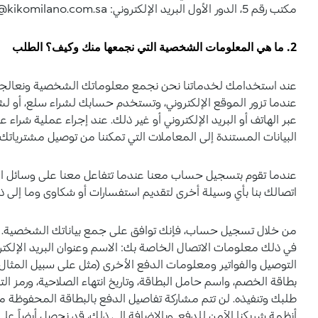
مكتب رقم 5، الدور الأول البريد الإلكتروني: contact@kikomilano.com.sa
2. ما هي المعلومات الشخصية التي نجمعها منك وكيف؟ الطلب
عند استخدامك لخدماتنا نحن نجمع معلوماتك الشخصية ونعالجها 
عندما تزور الموقع الإلكتروني، وتستخدم حسابك لشراء سلع، أو لشرا
عبر الهاتف أو البريد الإلكتروني أو غير ذلك. عند إجراء عملية شرا
البيانات المستندة إلى المعاملات التي تمكننا من توصيل مشترياتك 
عندما تقوم بتسجيل حساب معنا عندما تتفاعل معنا على وسائل التو
اتصالك بنا بأي وسيلة أخرى لتقديم استفسارات أو شكاوى وما إلى ذ
من خلال تسجيل حساب، فإنك توافق على جمع بياناتك الشخصية. إذ
في ذلك معلومات الاتصال الخاصة بك: الاسم وعنوان البريد الإلكترون
التوصيل والفواتير ومعلومات الدفع الأخرى (مثل على سبيل المثال
بطاقة الخصم، واسم حامل البطاقة، وتاريخ انتهاء الصلاحية، ورمز الت
طلبك وتنفيذه. لن تتم مشاركة تفاصيل الدفع بالبطاقة المحفوظة م
أنظمة شريكنا الآمن للدفع. وبالإضافة إلى ذلك، قد نحصل أيضاً 