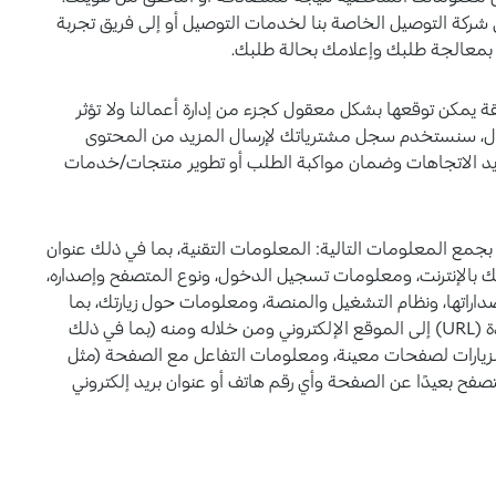
 شركة التوصيل الخاصة بنا لخدمات التوصيل أو إلى فريق تجربة
ً بمعالجة طلبك وإعلامك بحالة طلبك.
يمكن توقعها بشكل معقول كجزء من إدارة أعمالنا ولا تؤثر
ل، سنستخدم سجل مشترياتك لإرسال المزيد من المحتوى
د الاتجاهات وضمان مواكبة الطلب أو تطوير منتجات/خدمات
ياً بجمع المعلومات التالية: المعلومات التقنية، بما في ذلك عنوان
يوتر الخاص بك بالإنترنت، ومعلومات تسجيل الدخول، ونوع المتصفح وإصداره،
داراتها، ونظام التشغيل والمنصة، ومعلومات حول زيارتك، بما
في ذلك تدفق النقرات الكامل على محددات مواقع الموارد الموحدة (URL) إلى الموقع الإلكتروني ومن خلاله ومنه (بما في ذلك
 الزيارات لصفحات معينة، ومعلومات التفاعل مع الصفحة (مثل
فح بعيدًا عن الصفحة وأي رقم هاتف أو عنوان بريد إلكتروني