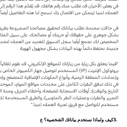
في بعض الأحيان قد نطلب منك رقم هاتفك. قد يُقدَّم هذا الرقم إلى
العملاء لدينا ليتمكن من الاتصال بك. تسمح لنا هذه التفاصيل أيضا
في حالات محددة، نطلب بياناتك لتحقيق مصالحنا المشروعة بطريقة 
بشكل جوهري على حقوقك أو حريتك أو مصالحك. على سبيل المثا
المخصص لك. نجمع أيضًا سجل التسوق للعديد من العملاء لتحدي
جديدة. نحتفظ دائماً بهذه البيانات بشكل مجهول الهوية.
"فيما يتعلق بكل زيارة من زياراتك للموقع الإلكتروني، قد نقوم تلقائ
بروتوكول الإنترنت (IP) المستخدم لتوصيل جهاز الكمب
وإعدادات المنطقة الزمنية، وأنواع المكونات الإضافية للمتصفح وإص
التاريخ والوقت); أوقات الاستجابة للصفحة، وأخطاء التنزيل، ومدة
التمرير والنقرات وعمليات النقر بالماوس)، والطرق المستخدمة للتص
مستخدم للتواصل مع فريق تجربة العملاء لدينا."
.3
كيف ولماذا نستخدم بياناتك الشخصية؟ ع