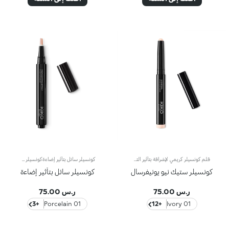
قلم كونسيلر كريمي لإشراقة بتأثير التركيز الناعم. التركيبة غنية بالزيوت المرطبة لتنعيم البشرة وكريات دقيقة تعكس الضوء لإخفاء أي عيوب بصرياً.الملمس كريمي ممتع. النهاية الطبيعية تخلق طبقة خفيفة تشبه الجلد الثاني. تغطية قابلة للبناء من متوسطة إلى عالية. يمكن تطبيق المنتج ودمجه بسهولة بفضل شكل القلم العملي.متوفر بدرجات ألوان مختلفة للحصول على نتيجة متساوية وخالية من العيوب.مختبر جلدياً وطبياً للعيون.
كونسيلر سائل بتأثير إضاءةكونسيلر سائل لإخفاء العيوب وإضافة إضاءة للوجه لخلق توهج طبيعي.قوام سائل ناعم وحريري. تركيبة متطورة تمتزج بسهولة وتلتصق جيداً بالبشرة. ملمس مخملي يترك البشرة بشعور رائع.متوفر بثمانية درجات لتناسب جميع درجات البشرة.تم اختباره طبياً تحت إشراف أطباء الجلد والعيون.غير كوميدوغينيك (لا يسد المسام).
كونسيلر ستيك نيو يونيفرسال
كونسيلر سائل بتأثير إضاءة
ر.س 75.00
ر.س 75.00
+3
01 Porcelain
+12
01 Ivory