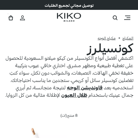
توصيل مجاني لجميع الطلبات
المكياج
مكياج الوجه
كونسيلرز
اكتشفي أفضل أنواع الكونسيلر من كيكو ميلانو السعودية للحصول
على تغطية طبيعية ومظهر مشرق. اختاري خافي عيوب بتركيبة
خفيفة تخفي الهالات، التصبغات، والشوائب دون تكتل. سواء كنتِ
تفضلين كونسيلر سائل أو كريمي، ستجدين ما يناسب احتياجاتك.
استخدميه بعد
فاونديشن الوجه
لنتيجة متجانسة، ثم أبرزي
جمال عينيك باستخدام
ظلال العيون
لإطلالة مثالية من كل الزوايا.
8 منتج(ات)