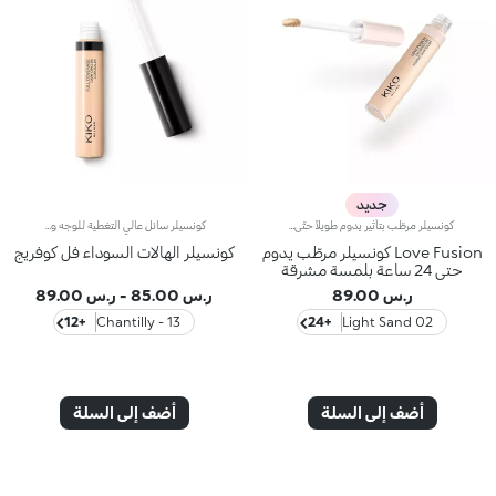
جديد
كونسيلر مرطّب بتأثير يدوم طويلاً حتّى 24 ساعة، مع لمسة مشرقةيلتقي عالم العناية بالبشرة بفنّ المكياج ليقدّم لكِ كونسيلر يعتني ببشرتك ويُحسّن مظهرها بلمسة واحدة.تركيبة عالية الأداء تفتّح المنطقة المحيطة بالعين وتخفي الشوائب فيما تمنحك نتيجة منعشة ومشرقة تدوم طوال اليوم.تحتوي تركيبته على 81% من المكوّنات التي تتمتع بمزايا العناية بالبشرة، لتوفّر ترطيباً يدوم 24 ساعة* وثباتاً يصل إلى 24 ساعة*، كما تندمج بسلاسة مع البشرة من دون أن تتكتّل أو تثقلها. كما أنّ قوامه المريح والمشرق يوحّد لون البشرة، ويعيد الحيوية إلى المنطقة المحيطة بالعين، لإطلالة مثالية وبشرة مرتاحة المظهر.تُكمل لمسة واحدة من فاونديشن Love Fusion المناسب لبشرتكِ إطلالتكِ بإتقان، وتحوّل كلّ رتوشة إلى لحظة عناية تعبّر عن اهتمامكِ ببشرتكِ.فعالية مثبتة سريرياً- ترطيب لمدة 24 ساعة*- ثبات حتّى 24 ساعة*- لمسة مشرقة بتأثير طبيعي- تغطية متوسّطة قابلة للتعزيز- تأثير يفتّح المنطقة المحيطة بالعين ويخفي الشوائبتركيبة معزّزةبمركّب KIKO LOVE COMPLEX:- تمنح خلاصة الورد البشرة إحساساً مفاجئاً بالراحة المطلقة- يمنح حمض الهيالورونيك ترطيباً يدوم طويلاً- توفّر مياه الشعير العضوية حماية للبشرة ودعماً لحاجزها الطبيعيكما أنّ التركيبة معزّزة بـ:- الكافيين - لإعادة إحياء إشراقة النظرة المفعمة بالحب- زيت الأرغان - لتغذية البشرة وتغليفها بعناية لطيفة- يأتي مزوّداً بأداة تطبيق مخملية على شكل بتلة ورد مزوّدة بتجويف صغير مصمم لالتقاط الكمية المناسبة من المنتج وتوزيعها بسهولة وبشكل متجانس
كونسيلر سائل عالي التغطية للوجه ومنطقة العين.مفعول المنتج:يُخفي الهالات السوداء والشوائب من الصباح وحتى المساء بلمسة طبيعية.مزايا المنتج:- يمتاز بقوام سائل ينساب بشكل جميل على البشرة ويوفّر لها شعوراً فوريّاً بالراحة؛- يدوم حتى 10 ساعات*؛- يُوفّر تغطية عالية ولكن يسهل دمجه؛- يسهل تطبيقه بفضل أداة التطبيق المخملية المرفقة به، حتّى أثناء التنقّل.
Love Fusion كونسيلر مرطّب يدوم
كونسيلر الهالات السوداء فل كوفريج
حتى 24 ساعة بلمسة مشرقة
ر.س 89.00
ر.س 85.00
-
ر.س 89.00
+12
13 - Chantilly
+24
02 Light Sand
أضف إلى السلة
أضف إلى السلة