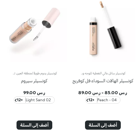
كونسيلر سائل عالي التغطية للوجه ومنطقة العين.مفعول المنتج:يُخفي الهالات السوداء والشوائب من الصباح وحتى المساء بلمسة طبيعية.مزايا المنتج:- يمتاز بقوام سائل ينساب بشكل جميل على البشرة ويوفّر لها شعوراً فوريّاً بالراحة؛- يدوم حتى 10 ساعات*؛- يُوفّر تغطية عالية ولكن يسهل دمجه؛- يسهل تطبيقه بفضل أداة التطبيق المخملية المرفقة به، حتّى أثناء التنقّل.
كونسيلر يدوم طويلاً لمنطقة العين. تجمع التركيبة السلسة بين مزايا السيروم المخاطبة للحواس وفوائد الكونسيلر المنعّمة، للتألق بلمسة حريرية طبيعية تخفي مظهر التجاعيد حول العين. مواصفات المنتج: - تمّ تعزيز تركيبته المتطورة بحمض الهيالورونيك والنياسيناميد ومياه الورد، فتدوم حتى 8 ساعات - يتغلغل في البشرة بدون ترك علامات ويندمج بسهولة لإخفاء الشوائب وتغيّر لون البشرة. - يساعد في تقليص مظهر التجاعيد حول العين - يوفّر تغطية متوسطة لنتيجة قابلة للتعديل - يضمّ أداة تطبيق حصرية مصممة لمدّ التركيبة بشكلٍ مثالي حول محيط العين ممّا ينعش البشرة - يلائم جميع أنواع البشرة، حتّى البشرة الناضجة
كونسيلر الهالات السوداء فل كوفريج
كونسيلر سيروم
ر.س 85.00
-
ر.س 89.00
ر.س 99.00
+12
02 Light Sand
+12
04 - Peach
أضف إلى السلة
أضف إلى السلة