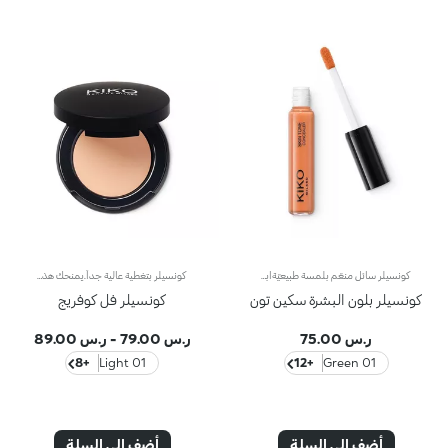
كونسيلر سائل منعّم بلمسة طبيعيّةابتكرنا لك كونسيلر سائل منعّم بلمسة طبيعيّة يُستخدم يوميّاً لابتكار مكياج لا تشوبه شائبة.تندمج تركيبته الجديدة السائلة بسهولة مع البشرة لتخفي الشوائب والهالات السوداء، فتوفّر تغطية متوسّطة. كما يضمن إطلالة مكياج طبيعيّةيسهل تطبيق المنتج ودمجه بفضل أداة التطبيق الدوّارة الجديدة، فما عليك سوى تطبيق المنتج على الشفاه برأس أداة التطبيق ودمجه بسهولة.يتوفّر المنتج في 9 ألوان، مع لونين مصححين للون البشرة (أخضر ودرّاقي)، كما يُناسب مختلف أنواع البشرة وألوانها.
كونسيلر بتغطية عالية جداً.يمنحك هذا الكونسيلر الكريمي تغطية كاملة، خصوصاً لشوائب البشرة.ويعدّ مثاليّاً لمعالجة الشوائب متوسّطة إلى عالية الحدّة مثل البقع التي يسبّبها التقدّم في السنّ والشامات والعُد الوردي والندوب.على الرغم من التغطية العالية جداً التي يوفّرها المنتج، غير أنّه يتمتّع بقوام خفيف وغير دهني يسهل تطبيقه لاحتوائه على أصباغ مقاومة للتكتّل،فضلاً عن مركّب يمتصّ الزهم ويعزّز نضارة البشرة، حتى تلك الدهنيّة جداً.والنتيجة... ستحصلين على بشرة متجانسة ومصحّحة تحافظ على جمالها طوال اليوم. يأتي كونسيلر Full Coverage في علبة صغيرة مزوّدة بمرآة، لذا يسهل حمله في حقيبة اليد. يتوفّر في 8 ألوان أساسية.
كونسيلر بلون البشرة سكين تون
كونسيلر فل كوفريج
ر.س 75.00
ر.س 79.00
-
ر.س 89.00
+8
01 Light
+12
01 Green
أضف إلى السلة
أضف إلى السلة