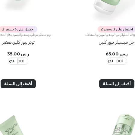
احصل على 3 بسعر 2
احصل على 3 بسعر 2
جِل ميسيلار لإزالة المكياج عن الوجه والعيون والشفاهاستخدمي هذا المنتج واحصلي على بشرة خالية من الشوائب بخطوات قليلة وسرعة فائقة. هذا أنّ تركيبته المنعشة والمرطّبة* تنساب بسلاسة على البشرة لإزالة الشوائب وآثار التلوث* والمكياج، كما تدلّلها وتجعل ملمسها ناعماً كالحرير. مواصفات المنتج: - يتمتّع بتركيبة فعّالة ومطوّرة، معززة بحمض الهيالورونيك وخلاصة الرمّان الإيطالي وخلاصة الفاوانيا، المستقدمة بأساليب مستدامة - يتمتّع بتكنولوجيا ميسيلار تلتقط المكياج والشوائب وتزيلها بفعالية - يمتاز بقوامٍ خفيف ومريح وسهل الغسل، كما يمكن استخدامه خلال الاستحمام - تتعالى منه نفحات عطرية من المغنوليا والدرّاق وخشب الصندل
جل ميسيلار بيور كلين
تونر بيور كلين صغير
ر.س 65.00
ر.س 35.00
+1
001
+1
001
أضف إلى السلة
أضف إلى السلة