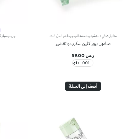
مناديل 2 في 1 مقشّرة ومنعشة للوجههذا هو الحلّ المثالي لتقشير البشرة بلطف حتّى تغدو بمنتهى الانتعاش، إن كان ذلك في المنزل أو أثناء التنقّل.مواصفات المنتج: - يتمتّع بتركيبة فعّالة ومطوّرة، معزّزة بحمض الهيالورونيك وخلاصة الرمّان الإيطالي وأحماض الألفا هيدروكسي والبانثينول وخلاصة زهرة الصبّار وخلاصة الألوي فيرا، المستقدمة بأساليب مستدامة - يمتاز بقوام لطيفٍ ومريح، فينساب طرفه الخشن قليلاً على البشرة لتقشيرها، فيما يعززها الطرف الأكثر نعومة بلمسة راحة وانتعاش - يوفّر ترطيباً* فورياً - يناسب جميع أنواع البشرة، حتى البشرة الحسّاسة - تتعالى منه نفحات عطرية من المغنوليا والدرّاق وخشب الصندل
مناديل بيور كلين سكرب و تقشير
ر.س 59.00
+1
001
أضف إلى السلة