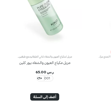
سكراب مقشّر ومنعّم لبشرة الوجهيتمتّع هذا المنتج بتركيبة جِل فعّالة تعمل على إزالة الشوائب وبقايا المكياج بلطف، ويشكّل خطوة أساسية في نظام العناية ببشرتك لتبدو غاية في الجمال. مواصفات المنتج: - يتمتّع بتركيبة فعّالة ومطوّرة، معززة بحمض الهيالورونيك وخلاصة الرمّان الإيطالي ومسحوق الأرزّ وحبيبات حجر الخفاف، المستقدمة بأساليب مستدامة - ينظّف البشرة ويقشّرها بلطف، ويجعلها ناعمة وطرية ومشرقة - يناسب جميع أنواع البشرة، حتى البشرة الحسّاسة - تتعالى منه نفحات عطرية من المغنوليا والدرّاق وخشب الصندل
مزيل لمكياج العيون والشفاه ثنائي الطبقاتيجمع طبقتَين من المكونات لابتكار تركيبة فعّالة تزيل المكياج بلطف عن العينين والشفتين، بدون أن يصبح ملمسها دهنياً. مواصفات المنتج: - يتمتّع بتركيبة فعّالة ومطوّرة، معزّزة بحمض الهيالورونيك وخلاصة الرمّان الإيطالي وزيت اللوز الحلو وزيت الجوجوبا وزيت الكاميليا وخلاصة الألوي فيرا، المستقدمة بأساليب مستدامة - يتمتّع بقوام منعش وخفيف، وتتعالى منه نفحات عطرية من المغنوليا والدرّاق وخشب الصندل - يناسب جميع أنواع البشرة، لاسيّما العادية والجافّة والمختلطة، وحتّى الحسّاسة - يزيل المكياج حتى المقاوم للماء - يمكن للأشخاص الذين يضعون عدسات لاصقة استخدامه بأمان
مزيل مكياج العيون والشفاه بيور كلين
ر.س 65.00
+1
001
أضف إلى السلة