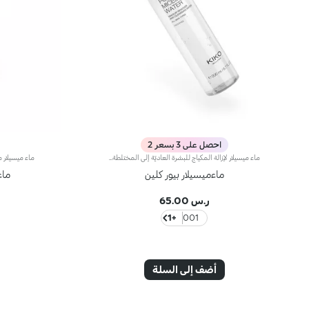
احصل على 3 بسعر 2
ماء ميسيلار لإزالة المكياج للبشرة العاديّة إلى المختلطةيتمتّع هذا المنتج بتركيبة لطيفة ومنعشة، حيث تزيل الشوائب وآثار التلوّث* وبقايا المكياج، ولا حاجة لغسله بعد ذلك. كما يمتاز بقوام خفيف يسلّط الضوء على جمال بشرتك وإشراقها الطبيعي.مواصفات المنتج: - يتمتّع بتركيبة فعّالة ومطوّرة، معززة بحمض الهيالورونيك وخلاصة الرمّان الإيطالي وخلاصة لحاء الصفصاف الأبيض وخلاصة المغنوليا، المستقدمة بأساليب مستدامة - يتمتّع بتركيبة خفيفة ومريحة، ترطّب* البشرة وتعزّز نعومتها - ينظّف الوجه ومنطقة العينين بسهولة - تتعالى منه نفحات عطرية من المغنوليا والدرّاق وخشب الصندل
ماءميسيلار بيور كلين
ماء
ر.س 65.00
+1
001
أضف إلى السلة