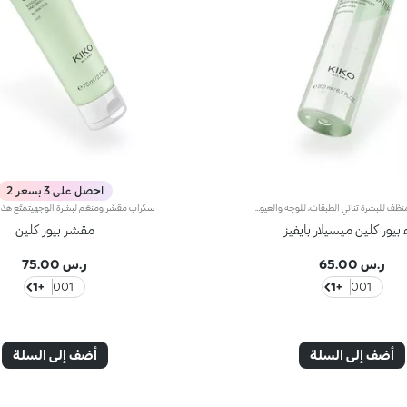
احصل على 3 بسعر 2
ماء ميسيلار منظّف للبشرة ثنائي الطبقات، للوجه والعيون والشفاهتندمج طبقتا المنتج لابتكار تركيبة منعشة تزيل الشوائب وآثار التلوّث* وبقايا المكياج، بما في ذلك التركيبات السميكة والمقاومة للماء، بسرعة ولطف عن البشرة.مواصفات المنتج: - يتمتّع بتركيبة فعّالة ومطوّرة، معزّزة بحمض الهيالورونيك وخلاصة الرمّان الإيطالي وخلاصة الألوي فيرا وزيت اللوز وزيت الكاميليا وزيت الجوجوبا، المستقدمة بأساليب مستدامة - يتمتّع بتكنولوجيا ميسيلار تلتقط المكياج وتزيله بفعالية - يمتاز بقوامٍ خفيف ومريح، يجعل البشرة ناعمة ومرطّبة* - يسهل استخدامه، ولا حاجة لغسله
 بيور كلين ميسيلار بايفيز
مقشر بيور كلين
ر.س 65.00
ر.س 75.00
+1
001
+1
001
أضف إلى السلة
أضف إلى السلة