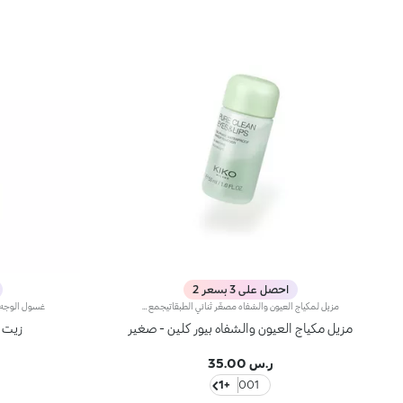
احصل على 3 بسعر 2
مزيل لمكياج العيون والشفاه مصغّر ثنائي الطبقاتيجمع طبقتَين من المكونات لابتكار تركيبة فعّالة تزيل المكياج بلطف عن العينين والشفتين، بدون أن يصبح ملمسها دهنياً. مواصفات المنتج: - يتمتّع بتركيبة فعّالة ومطوّرة، معزّزة بحمض الهيالورونيك وخلاصة الرمّان الإيطالي وزيت اللوز الحلو وزيت الجوجوبا وزيت الكاميليا وخلاصة الألوي فيرا، المستقدمة بأساليب مستدامة - يتمتّع بقوام منعش وخفيف، وتتعالى منه نفحات عطرية من المغنوليا والدرّاق وخشب الصندل - يناسب جميع أنواع البشرة، لاسيّما العادية والجافّة والمختلطة، وحتّى الحسّاسة - يزيل المكياج حتى المقاوم للماء - يمكن للأشخاص الذين يضعون عدسات لاصقة استخدامه بأمان - يتمتّع بحجمٍ مصغّر يتّسع في حقيبة اليد أو حقيبة السفر أو الحقيبة المحمولة للطائرة
مزيل مكياج العيون والشفاه بيور كلين - صغير
زيت ا
ر.س 35.00
+1
001