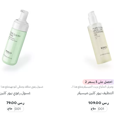
احصل على 3 بسعر 2
غسول الوجه ومزيل المكياج بزيت الميسيلاريتمتّع هذا المنتج بقوام فاخر يتحول من زيت إلى مستحلب عندما يلامس بشرة الوجه، فيزيل كلّ بقايا المكياج بفعالية ويجعل البشرة ناعمة ومرطّبة* ومدلّلة. اختبري تجربة تنظيف متكاملة غير مسبوقة ملؤها الدلال.مواصفات المنتج: - يتمتّع بتركيبة فعّالة معززة بخلاصة الرمّان الإيطالي وزيت اللوز الحلو وزيت دوّار الشمس، المستقدمة بأساليب مستدامة - ينظّف البشرة ويرطّبها* في الوقت عينه - يناسب جميع أنواع البشرة، لاسيّما العادية والجافّة والمختلطة، وحتّى الحسّاسة - لا يضايق البشرة بتاتاً إذ ينساب عليها بسلاسة لإزالة آثار المكياج حتى المقاوم للماء بدون أن يجعل ملمسها دهنياً - تتعالى منه نفحات عطرية من المغنوليا والدرّاق وخشب الصندل
لتنظيف بيور كلين ميسيلار
غسول رغوي بيور كلين
ر.س 109.00
ر.س 79.00
+1
001
+1
001