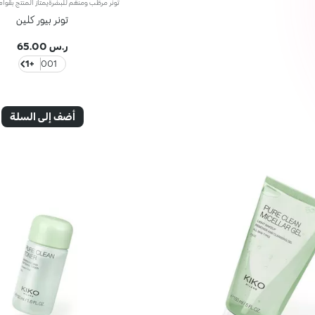
تونر بيور كلين
ر.س 65.00
+1
001
أضف إلى السلة