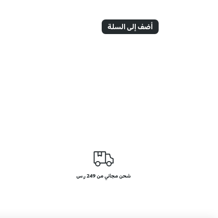
أضف إلى السلة
شحن مجاني من 249 ر.س