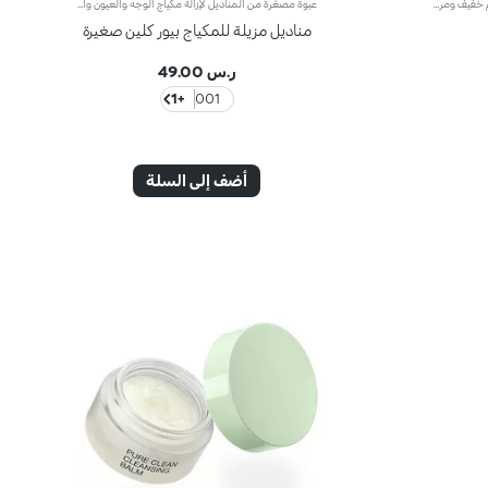
تونر مرطّب ومنعّم للبشرةيمتاز المنتج بقوام خفيف ومريح يرتكز على الماء، فيرطّب* البشرة وينعشها ويدللها فيما ينعّمها.مواصفات المنتج: - يتمتّع بتركيبة فعّالة ومطوّرة، معززة بحمض الهيالورونيك وخلاصة الرمّان الإيطالي وخلاصات المغنوليا وزهرة اللوتس الأزرق والورد، المستقدمة بأساليب مستدامة - تمتصّه البشرة بشكلٍ فوري، لتغدو ناعمة ومخمليّة - يسهل استخدامه، ولا حاجة لغسله
عبوة مصغّرة من المناديل لإزالة مكياج الوجه والعيون والشفاهنقدّم لك حزمة مصغّرة من 10 مناديل لإزالة مكياج الوجه والعيون والشفاه.يحلو استخدام هذه المناديل العمليّة لإزالة جميع آثار المكياج (حتّى المقاوم للماء) بلطف، إن كان ذلك في المنزل أو أثناء التنقّل، مع توفير لمسة دلال وترطيب* لبشرتك.مواصفات المنتج: - يتمتّع بتركيبة فعّالة ومطوّرة، معزّزة بحمض الهيالورونيك وخلاصة الرمّان الإيطالي وزيت الأفوكادو وخلاصة الألوي فيرا، المستقدمة بأساليب مستدامة - يمتاز بقوام ناعم ومريح، فينظّف الوجه والعيون والشفاه بسهولة وفعالية فائقة، لإزالة المكياج بمنتهى السهولة - ينعش البشرة ويرطّبها* بشكلٍ فوري - يناسب جميع أنواع البشرة، حتى البشرة الحسّاسة - تتعالى منه نفحات عطرية من المغنوليا والدرّاق وخشب الصندل - يأتي في عبوة عمليّة جدّاً وقابلة لإعادة الإغلاق - يتمتّع بعبوة بحجمٍ مصغّر، تتّسع في حقيبة أو الأمتعة أو الحقيبة المحمولة في الطائرة
مناديل مزيلة للمكياج بيور كلين صغيرة
ر.س 49.00
+1
001
أضف إلى السلة