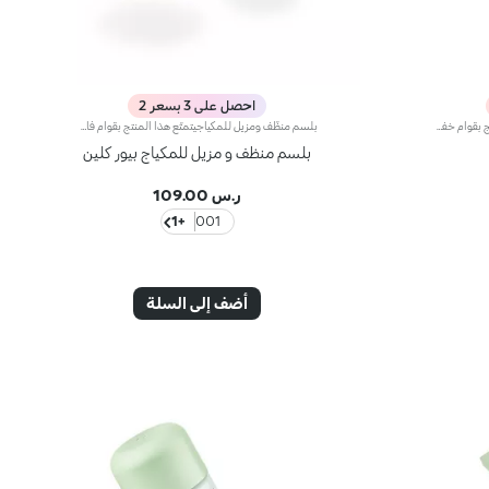
احصل على 3 بسعر 2
تونر مصغّر مرطّب ومنعّم للبشرةيمتاز المنتج بقوام خفيف ومريح يرتكز على الماء، فيرطّب* البشرة وينعشها ويدللها فيما ينعّمها.مواصفات المنتج: - يتمتّع بتركيبة فعّالة ومطوّرة، معززة بحمض الهيالورونيك وخلاصة الرمّان الإيطالي وخلاصات المغنوليا وزهرة اللوتس الأزرق والورد، المستقدمة بأساليب مستدامة - تمتصّه البشرة بشكلٍ فوري، لتغدو ناعمة ومخمليّة - يسهل استخدامه، ولا حاجة لغسله - يتمتّع بحجمٍ مصغّر يتّسع في حقيبة اليد أو حقيبة السفر أو الحقيبة المحمولة للطائرة
بلسم منظّف ومزيل للمكياجيتمتّع هذا المنتج بقوام فاخر يتحول من بلسمٍ مريح إلى زيت عندما يلامس بشرة الوجه، فيزيل كلّ بقايا المكياج بفعالية ويجعل البشرة حريرية ومرطّبة* ومدلّلة. تمتّعي بتجربة تنظيف ممتعة ومتكاملة لم يسبق لها مثيل.مواصفات المنتج: - يتمتّع بتركيبة فعّالة معززة بحمض الهيالورونيك وخلاصة الرمّان الإيطالي وزيت اللوز الحلو وزيت بذور العنب وزيت الشيا، المستقدمة بأساليب مستدامة - ينظّف البشرة ويرطّبها* في الوقت عينه - يناسب جميع أنواع البشرة، لاسيّما العادية والجافّة والمختلطة، وحتّى الحسّاسة - لا يضايق البشرة بتاتاً إذ ينساب عليها بسلاسة لإزالة آثار المكياج حتى المقاوم للماء بدون أن يجعل ملمسها دهنياً
بلسم منظف و مزيل للمكياج بيور كلين
ر.س 109.00
+1
001
أضف إلى السلة