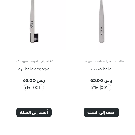
ملقط احترافي للحواجب برأس رفيعملقط احترافي للحواجب برأس رفيعإليك ملقطاً احترافياً للحواجب مزوّداً برأس رفيع ومصمّماً خصيصاً لإزالة الشعر الناشب.ويتيح لك إزالة الشعيرات الرفيعة والشعر الناشب من دون كسرها.ويمتاز بتصميم متين فيُعتبر أكسسوار أساسياً للعناية اليومية بالحواجب.
ملقط احترافي للحواجب مزوّد بفرشاة لولبيةملقط احترافي للحواجب مزوّد بفرشاة لولبيةيأتي هذا الملقط بتصميم عملي وعالي الدقة، وتمّ تزويده بفرشاة لولبية عملية مصنوعة من ألياف اصطناعية لهندمة الحواجب وترتيبها. ويمتاز بتصميم متين فيُعتبر أكسسوار أساسياً للعناية اليومية بالحواجب.
ملقط مدبب
مجموعة ملقط برو
ر.س 65.00
ر.س 65.00
+1
001
+1
001
أضف إلى السلة
أضف إلى السلة