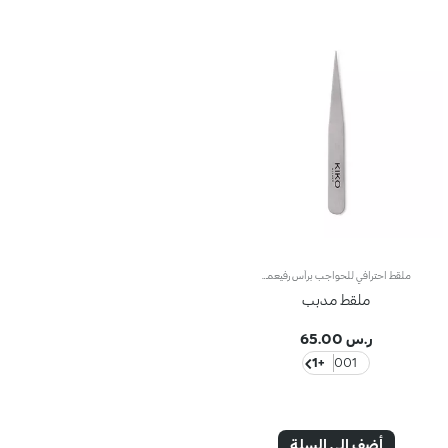
ملقط احترافي للحواجب برأس رفيعملقط احترافي للحواجب برأس رفيعإليك ملقطاً احترافياً للحواجب مزوّداً برأس رفيع ومصمّماً خصيصاً لإزالة الشعر الناشب.ويتيح لك إزالة الشعيرات الرفيعة والشعر الناشب من دون كسرها.ويمتاز بتصميم متين فيُعتبر أكسسوار أساسياً للعناية اليومية بالحواجب.
ملقط مدبب
ر.س 65.00
+1
001
أضف إلى السلة