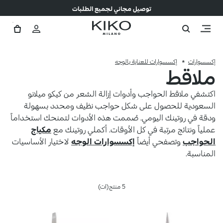
توصيل مجاني لجميع الطلبات
إكسسوارات
إكسسوارات للعناية بالوجه
ملاقط
اكتشفي ملاقط الحواجب وأدوات إزالة الشعر من كيكو ميلانو
السعودية للحصول على شكل حواجب نظيف ومحدد بسهولة
ودقة في روتينك اليومي. صُممت هذه الأدوات لتمنحك استخداماً
عملياً ونتائج مرتبة في كل الأوقات. أكملي روتينك مع
مكياج
الحواجب
وتصفحي أيضاً
إكسسوارات الوجه
لاختيار الأساسيات
المناسبة.
5 منتج(ات)