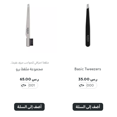
ملقط احترافي للحواجب مزوّد بفرشاة لولبيةملقط احترافي للحواجب مزوّد بفرشاة لولبيةيأتي هذا الملقط بتصميم عملي وعالي الدقة، وتمّ تزويده بفرشاة لولبية عملية مصنوعة من ألياف اصطناعية لهندمة الحواجب وترتيبها. ويمتاز بتصميم متين فيُعتبر أكسسوار أساسياً للعناية اليومية بالحواجب.
Basic Tweezers
مجموعة ملقط برو
ر.س 35.00
ر.س 65.00
+1
001
+1
000
أضف إلى السلة
أضف إلى السلة