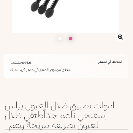
المتاحة في المتجر
تحقق من المتجر
تحقق من توفر المنتج في متجر قريب منك!
أدوات تطبيق ظلال العيون برأس
إسفنجي ناعم جدّاًطبّقي ظلال
العيون بطريقة مريحة وعم...