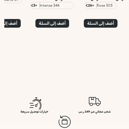
+3
344 Intense
+26
303 Rose
Mauve
أضف إلى السلة
أضف إلى السلة
أضف إلى ا
شحن مجاني من 249 ر.س
خيارات توصيل سريعة