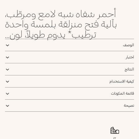
أحمر شفاه شبه لامع ومرطّب،
بآلية فتح منزلقة بلمسة واحدة
ترطيب* يدوم طويلاً، لون...
الوصف
اختبار
النتائج
كيفية الاستخدام
قائمة المكونات
نصيحة
IT