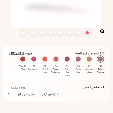
01 Melted Sienna
جميع الظلال (10)
محدد
09 The
08
07
06
05
04
02
01
Diva
Magenta
Coral
Sweet
Brick
Posh
Almond
Melted
cue
Sorbetto
the
Bite
vibes
Sienna
rules
12
10 Chili
المتاحة في المتجر
تحقق من المتجر
Under
kiss
my
تحقق من توفر المنتج في متجر قريب منك!
spell