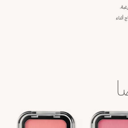
غبة.
 أثناء
ا