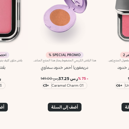
SPECIAL PROMO %
احصل عل
بلاش بودرة يدوم طويلاً وقابل للتعزيزمفعول المنتج:يُعيد الحيوية إلى البشرة من الصباح وحتى المساء ويمنحها توهّجاً صحياً لا يُقاوم.مزايا المنتج:- يتمتّع بقوام بودري مضغوط مخملي وغني بالأصباغ، يضفي لمسة ألوان مميّزة على البشرة تدوم حتّى 12 ساعة*؛- يندمج فوراً على البشرة ويمنحها شعوراً فوريّاً بالراحة؛- يسهل دمجه بشكل يسمح بتعزيز تأثيره من الخفيف إلى الكثيف؛- يتوفّر بلمسة غير لامعة وبلمسة ميتاليكيّة؛- يأتي في عبوة عملية مزوّدة بمرآة ما يجعله مثاليّاً لرتوشة المكياج أثناء التنقل.منتج مُختبر من قبل أطباء الجلدلا يؤدّي إلى ظهور الرؤوس السوداء
هذا البلاش الكريمي المضغوط.يمتاز هذا المنتج المناشد للحواس بتركيبة مستوحاة من نعومة السُحب التي تدفّئها أشعة شمس المغيب. كما يُعدّ مثاليّاً لإضفاء الإشراق على بشرة الوجه وتعزيز ملامحه وإبرازها لمدّة طويلة.مزايا المنتج:- يتمتّع بتركيبة تبقى ثابتة لمدّة تدوم حتى 10 ساعات- يتميّز بقوام خفيف كالبودرة وكريمي كالبلسم فينساب بسلاسة على البشرة- يسهل دمج ألوانه الدافئة بسلاسة على البشرة، من دون ترك خطوط بارزة- يتمتّع بلمسة راقية غير لامعة- يتمتّع بتركيبة قابلة للدمج توفّر أقصى قدر من التغطية- يأتي مع مرآة مدمجة
ر خدود
دريمفوريا أحمر خدود سماوي
بلا
ر.س 37.25
ر.
- 75 %
ر.س 149.00
ach
+3
01 Caramel Charm
+6
لة
أضف إلى السلة
أضف