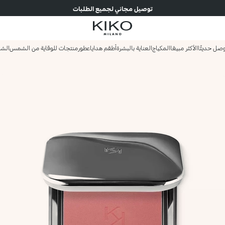
توصيل مجاني لجميع الطلبات
صل حديثًا
الأكثر مبيعًا
المكياج
العناية بالبشرة
أطقم هدايا
عطور
منتجات للوقاية من الشمس
الش