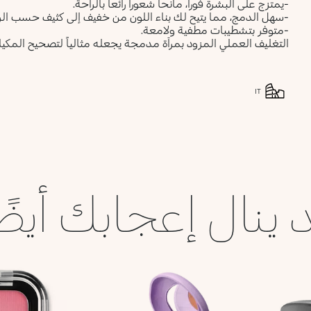
-يمتزج على البشرة فوراً، مانحاً شعوراً رائعاً بالراحة.
-سهل الدمج، مما يتيح لك بناء اللون من خفيف إلى كثيف حسب الر
-متوفر بتشطيبات مطفية ولامعة.
التغليف العملي المزود بمرآة مدمجة يجعله مثالياً لتصحيح المكياج
IT
 ينال إعجابك أيضً