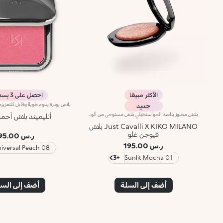
الأكثر مبيعًا
احصل على 3 بسعر 2
جديد
بلاش مخبوز يناشد الحواستخيّلي بلاش مستوحى من ألوان ساعة المغيب الدافئة في إيطاليا… بنعومة البودرة وسلاسة البلسم، يأتي في علبة مميّزة تزيّنها نقشة Just Cavalli الأيقونية المرقّطة، ليمنحك لمسة لونية دافئة تبرز ملامح الوجه وتعزّز إشراقه، ويتوفّر بتدرّجات مشرقة تضفي لمسة من الجرأة على إطلالتك.مواصفات المنتج:- يتمتّع بتركيبة غنيّة بحمض الهيالورونيك وزيت الجوجوبا والفيتامين إي- يتمتّع بقوام ناعم ينساب بسلاسة على البشرة فيمنحها شعوراً مريحاً- يوفّر تأثيراً لونياً مثالياً مع لمسة فائقة الإشراق بفضل تركيبته الغنية باللآلئ العاكسة للضوء- يعبق بعطر جوز الهند الفريد- يأتي بعبوة أنيقة يزيّنها نمط جلود الحيوانات المعروف من Just Cavalli، مع مرآة مدمجة لتزيّني إطلالتك بلمسة دافئة أثناء التنقل- يمكن إزالة المرآة عند نفاد المنتج، واستخدامها لوحدها كقطعة أكسسوار أنيقة يمكنك حملها معك أينما ذهبت
أنليميتد بلاش أحم
Just Cavalli X KIKO MILANO بلاش
فيوجن غلو
ر.س 95.00
ر.س 195.00
08 Universal Peach
+3
01 Sunlit Mocha
أضف إلى السلة
أضف إلى الس