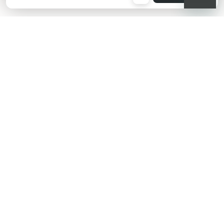
KIKO هل تبحث عن فعاليات؟
أحدث الأخبار؟ عروض مذهلة؟
اشترك في نشرتنا البريدية!
أدخل بريدك الإلكتروني
بعد قراءة وفهم سياسة الخصوصية، وأني قد تجاوزت 18 عامًا، وأدرك أن موافقتي
مجانية وقابلة للسحب في أي وقت وفقًا للتعليمات الواردة في سياسة الخصوصية،
ووفقًا للمادتين 6 و 7 من اللائحة العامة لحماية البيانات (GDPR)، أوافق على معالجة
بياناتي الشخصية من قبل KIKO S.p.A.
سياسة الخصوصية
اشترك