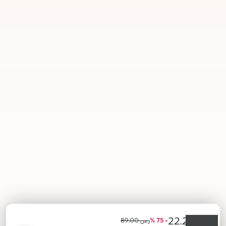
ر.س 22.25
- 75 %
ر.س 89.00
أعلمني عند توفره