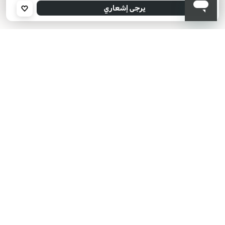
يرجى إدخال عنوان بريدك الإلكتروني، وسنرسل لك رسالة عند توفر المنتج.
يرجى إشعاري
عنوان البريد الإلكتروني *
أؤكد أنني قرأت سياسة الخصوصية وأوافق على إرسال بياناتي لتلقي الرسائل
الإعلانية.
سياسة الخصوصية
KIKO هل تبحث عن فعاليات؟
أحدث الأخبار؟ عروض مذهلة؟
اشترك في نشرتنا البريدية!
أدخل بريدك الإلكتروني
بعد قراءة وفهم سياسة الخصوصية، وأني قد تجاوزت 18 عامًا، وأدرك أن موافقتي
مجانية وقابلة للسحب في أي وقت وفقًا للتعليمات الواردة في سياسة الخصوصية،
ووفقًا للمادتين 6 و 7 من اللائحة العامة لحماية البيانات (GDPR)، أوافق على معالجة
بياناتي الشخصية من قبل KIKO S.p.A.