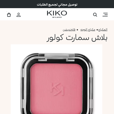
توصيل مجاني لجميع الطلبات
المكياج
مكياج الوجه
فاونديشن
بلاش سمارت كولور