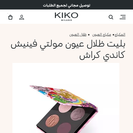
توصيل مجاني لجميع الطلبات
المكياج
مكياج العيون
ظلال العيون
بليت ظلال عيون مولتي فينيش
كاندي كراش