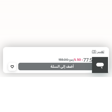
تغيير (3)
ر.س 77.50
- 50 %
ر.س 155.00
أضف إلى السلة
03
02
01
Berry
Candy
Sugar
Bonbon
Dreamland
Sunset