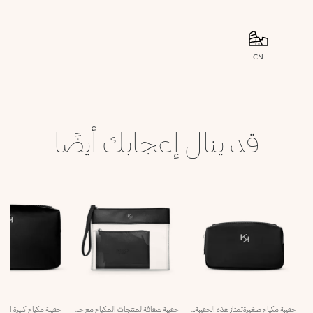
CN
قد ينال إعجابك أيضًا
حقيبة مكياج صغيرةتمتاز هذه الحقيبة بتصميم مدمج وعملي كما تُعتبر مثالية لتوضيب وحمل منتجات وأدوات المكياج الأساسيّة في كلّ الأوقات.صنعت هذه الحقيبة من نايلون متين قابل للغسل باللون الأسود ومزدان بشعار KK الفضي، كما أنّها متعددة الاستخدامات وأنيقة ومثالية للاستخدام في كافة المناسبات.
حقيبة شفافة لمنتجات المكياج مع حقيبة داخلية صغيرة حقيبة شفافة لمنتجات المكياج مع حقيبة داخلية صغيرة، متوفّرة في 3 ألوان.يمتاز هذا المنتج بتصميم مدمج وعملي ويُعتبر أكسسواراً أساسياً لتوضيب كلّ ما تحتاجين إليه في نظام العناية بجمالك. ويتغنّى بتصميم عصري وبسيط يتألف من:- حقيبة خارجية مصنوعة من بولي فينيل الكلوريد الشفاف والناعم، ومزوّدة بحزام معصم عملي وسحّاب فضي اللون، فضلاً عن درزات ظاهرة وشعار KK الأيقوني باللون الفضي؛- حقيبة داخلية تزدان بشعار علامة KIKO MILANO الأيقوني مع بطانة متناسقة، وتتوفّر في 3 ألوان عصرية.تُعتبر هذه الحقيبة عملية جداً بفضل الحقيبة الداخلية المرفقة بها والمصمّمة لتخزين أدواتك ومنتجات التجميل الخاصة بك، بالإضافة إلى الحزام المتناسق معها والذي يسهّل حملها. وتزدان بتفاصيل بتدرجات اللون نفسه ما يضفي عليها تأثيراً فاخراً ويجعلها الأكسسوار الأمثل المواكب للموضة.