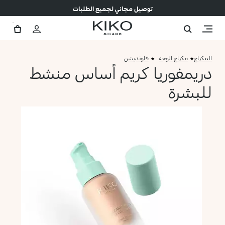
توصيل مجاني لجميع الطلبات
المكياج
مكياج الوجه
فاونديشن
دريمفوريا كريم أساس منشط
للبشرة