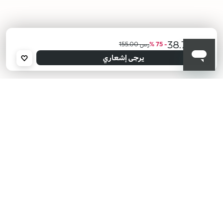
ر.س 38.75
- 75 %
ر.س 155.00
أعلمني عند توفره
يرجى إدخال عنوان بريدك الإلكتروني، وسنرسل لك رسالة عند توفر المنتج.
يرجى إشعاري
عنوان البريد الإلكتروني *
أؤكد أنني قرأت سياسة الخصوصية وأوافق على إرسال بياناتي لتلقي الرسائل
الإعلانية.
سياسة الخصوصية
KIKO هل تبحث عن فعاليات؟
أحدث الأخبار؟ عروض مذهلة؟
اشترك في نشرتنا البريدية!
أدخل بريدك الإلكتروني