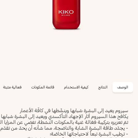
الوصف
النتائج
كيفية الاستخدام
قائمة المكونات
فعالية مثبتة
سيروم يعيد إلى البشرة شبابها وينشّطها في كافّة الأعمار
يكافح هذا السيروم آثار الإجهاد التأكسدي ويعيد إلى البشرة شبابها و
تمّ تعزيزه بتركيبة فعّالة غنية بالمكونات النشطة، تفضي عن المزايا الف
- يجدّد طاقة البشرة الشابة والناضجة، مما شأنه أن يحدّ من تقدّم
- ترطيب البشرة تبعاً لاحتياجاتها الخاصّة؛