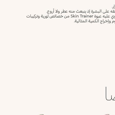
.
قه على البشرة إذ ينبعث منه عطر ولا أروع.
ياتي في قارورة زجاجية بلمسة ساتانية وتصميم أنيق، ليعبّر عمّا تحتوي عليه عبوة Skin Trainer من خصائص ثورية وتركيبات
 وإخراج الكمية المثالية.
ا