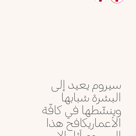
سيروم يعيد إلى
البشرة شبابها
وينشّطها في كافّة
الأعماريكافح هذا
السيروم آثار الإ...