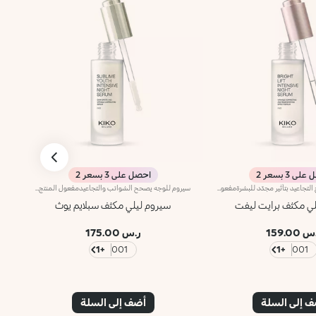
ى 3 بسعر 2
احصل على 3 بسعر 2
سيروم للوجه يصحّح التجاعيد بتأثير مجدّد للبشرةمفعول المنتج:يمنحك بشرة أكثر إشراقاً* وشباباً* ونعومة* منذ لحظة استيقاظك.مزايا المنتج: - يتمتّع بتركيبة أثبتت فعاليتها سريرياً، تمّ تعزيزها بالباكوشيول والفيتامين سي، ناهيك عن زيت الأرغان والمكاداميا والزيتون واللوز الحلو وبذور الكتان وبذور زهرة النجمة التي تتمتّع بخصائص مطرّية؛ - يتمتّع بقوام حريري تتشرّبه البشرة بسرعة، وبهذا يدلّلها طيلة الليل؛ - يريح البشرة ويعزّزها بمظهر أكثر إشراقاً*؛ - تضمن أداة التقطير العمليّة تطبيقاً دقيقاً للكميّة المناسبة من المنتج كلّ مساء؛ مناسب لكافّة أنواع البشرة
سيروم للوجه يصحح الشوائب والتجاعيدمفعول المنتج:يعزّز بشرة الوجه عن طريق تحسين مظهر التجاعيد*، وتقليص مظهر الشوائب*، كما يجعل البشرة تبدو متجانسة* ومشرقة* منذ لحظة الاستيقاظ.مزايا المنتج: - يتمتّع بتركيبة معززة بالنياسيناميد (فيتامين بي 3)، وخلاصة جذور الفاوانيا، وخلاصة زهرة البورسلين وزيت الأرغان وزيت المكاديميا الذي يتمتّع بمزايا مطرّية؛ - يتمتّع بقوام خفيف وحريري تتشرّبه البشرة بسرعة، وبهذا يدلّلها طيلة الليل؛- يوفّر شعوراً بالراحة المطلقة ويفتّح بشرة الوجه وينعّمها؛ - تضمن أداة التقطير العمليّة تطبيقاً دقيقاً للكميّة المناسبة من المنتج كلّ مساء؛ مناسب لكافّة أنواع البشرة
لي مكثف برايت ليفت
سيروم ليلي مكثف سبلايم يوث
 159.00
ر.س 175.00
+1
001
+1
001
 إلى السلة
أضف إلى السلة