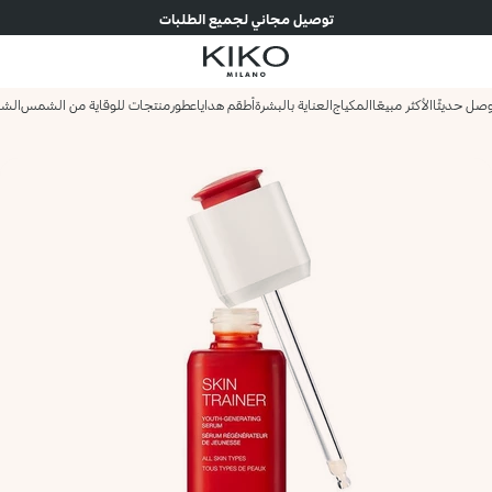
توصيل مجاني لجميع الطلبات
صل حديثًا
الأكثر مبيعًا
المكياج
العناية بالبشرة
أطقم هدايا
عطور
منتجات للوقاية من الشمس
الش