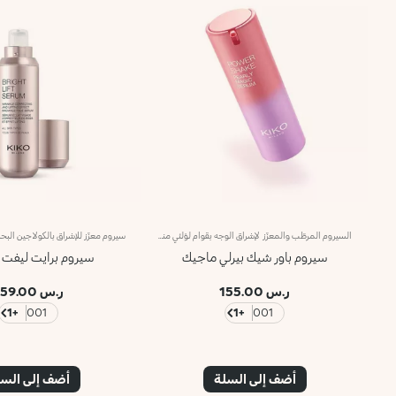
السيروم المرطّب والمعزّز لإشراق الوجه بقوام لؤلئي مناشد للحواس. يُعزّز هذا المنتج لمعان البشرة ويضفي عليها لمسة مرنة وحريرية لتبدو أكثر تجانساً.مزايا فريدة ترتقي بنظام العناية ببشرتك:- يمتاز بتركيبة معزّزة بخلاصة الليمون الإيطالي والفيتامين سي والببتيدات ومزيج من الفيتامينات- يُعتبر إكسيراً فعّالاً لتعزيز إشراق البشرة، وتهدئتها وترطيبها، ويمنحها قواماً مشرقاً وناعماً كالحرير- يساعد في تقليص علامات التقدّم في السنّ الظاهرة ومظهر التجاعيد بنسبة 10%.- أكّدت الاختبارات أنّ هذا المنتج يزيد الترطيب بنسبة 11% بعد ساعة واحدة من تطبيقه لأوّل مرّة- تتعالى منه نفحات عطرية ناعمة من مزيج الحامض والورد والكاميليا والمغنوليا وخشب الصندل والمسك- يناسب جميع أنواع البشرة، الجافة والعادية والمختلطة- يأتي في عبوة مضغوطة مزوّدة برأس ضخّ مع تصميم عصري لإطلاق الكميّة المناسبة من المنتج بدون هدر أي منه
سيروم باور شيك بيرلي ماجيك
سيروم برايت ليفت 
ر.س 155.00
ر.س 159.00
+1
001
+1
001
أضف إلى السلة
أضف إلى الس