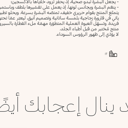
- يجعل البشرة تبدو صحية، إذ يحفّز تزود خلاياها بالأكسجين؛
- ينعّم البشرة ويجانس لونها، إذ يعمل على تقشيرها بلطف وباستمرار
يتمتّع المنتج بقوام حريري خفيف، تمتصّه البشرة بسرعة. ويحلو تطبي
فريدة. وتسهّل العبوة العملية المتطوّرة مهمّة ملء القطارة بالسيروم
منتج مُختبر من قبل أطباء الجلد.
لا يؤدّي إلى ظهور الرؤوس السوداء.
IT
 ينال إعجابك أيضً