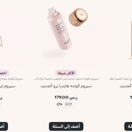
الأكثر مبيعًا
احصل عل
سيروم معزّز للإشراق بالكولاجين البحري لشدّ البشرة. يفتّح لون البشرة ويقلّص مظهر التجاعيد وعلامات التعب*، كما ينعّم ملامح الوجه. ويحتوي على مكوّنات نشطة تحمي البشرة من الإجهاد التأكسدي وتمنحها توهّجاً صحياً.كذلك، ينطوي على بوليمرات حيويّة مميزة تنعّم البشرة. ويحتوي أيضاً على الكولاجين البحري وتكنولوجيا ActiGlow التجميلية الثورية التي تعزّز جمال البشرة والمكياج على حدٍّ سواء.ويمتاز بتركيبة حريرية متقزّحة قليلاً وسريعة الامتصاص. فتحصلين على بشرة مرطّبة ومشرقة، ومغلّفة برائحة أزهار الكاميليا والورد الناعمة. ويأتي مزوّداً برأس ضخّ عملي يطلق الكمية المنشودة من المنتج.منتج مثالي لكافة أنواع البشرة.منتج مُختبر من قبل أطباء الجلد.لا يؤدّي إلى ظهور الرؤوس السوداء.*نتائج الاختبارات السريريّة والأساسية الدلالية التي أجريت على 20 امرأة استخدمنَ سيروم Bright Lift على مدى 28 يوماً
سيروم للوجه.حدود جديدة من الترطيب، لمسة تترك البشرة ناعمة وسلسة وأكثر مرونة. حسي بشكل استثنائي، فعال من التطبيق الأول، ومقاومة فائقة لبشرة أكثر إشراقًا.ما الذي يجعله فريدًا:-تركيبته الغنية بحمض الهيالورونيك، ومستخلص الورد الإيطالي المستدام، وتقنية مصفوفة ليبوسفير وأكتيجلو-ينعش البشرة على الفور بالترطيب ويساعد على الحفاظ عليه مع مرور الوقت-تم اختباره لزيادة الترطيب بنسبة 21.2% من بعد 15 دقيقة من التطبيق الأول، وبنسبة 8.4% بعد 28 يومًا من الاستخدام-يوفر ترطيبًا طويل الأمد يصل إلى 48 ساعة-يمتص بسهولة ويترك الوجه ناعمًا للغاية، مثل الحرير-يمكن استخدامه كقاعدة قبل المكياج أو بمفرده للحصول على بشرة مذهلة-له رائحة خفيفة من الورد للشعور بالرفاهية-مثالي لجميع أنواع البشرة: الجافة والعادية والمختلطة.
الجديد
سيروم الوجه هايدرا برو الجديد
سيروم لي
ر.س 179.00
ر.س
+1
001
لة
أضف إلى السلة
أضف