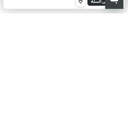
أضف إلى السلة
001
KIKO هل تبحث عن فعاليات؟
أحدث الأخبار؟ عروض مذهلة؟
اشترك في نشرتنا البريدية!
أدخل بريدك الإلكتروني
بعد قراءة وفهم سياسة الخصوصية، وأني قد تجاوزت 18 عامًا، وأدرك أن موافقتي
مجانية وقابلة للسحب في أي وقت وفقًا للتعليمات الواردة في سياسة الخصوصية،
ووفقًا للمادتين 6 و 7 من اللائحة العامة لحماية البيانات (GDPR)، أوافق على معالجة
بياناتي الشخصية من قبل KIKO S.p.A.
سياسة الخصوصية