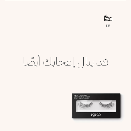
KR
قد ينال إعجابك أيضًا