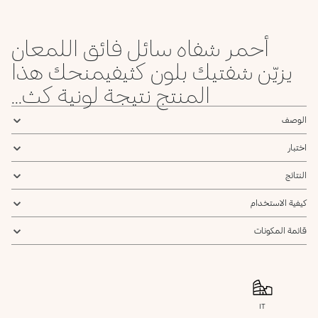
عنوان البريد الإلكتروني *
أحمر شفاه سائل فائق اللمعان
أؤكد أنني قرأت سياسة الخصوصية وأوافق على إرسال بياناتي لتلقي الرسائل
الإعلانية.
يزيّن شفتيك بلون كثيفيمنحك هذا
سياسة الخصوصية
المنتج نتيجة لونية كث...
يرجى إشعاري
الوصف
اختبار
النتائج
كيفية الاستخدام
قائمة المكونات
IT