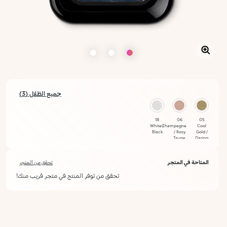
جميع الظلال (3)
18
06
05
White /
Champagne
Cool
Black
/ Rosy
Gold /
Taupe
Daring
Gold
المتاحة في المتجر
تحقق من المتجر
تحقق من توفر المنتج في متجر قريب منك!