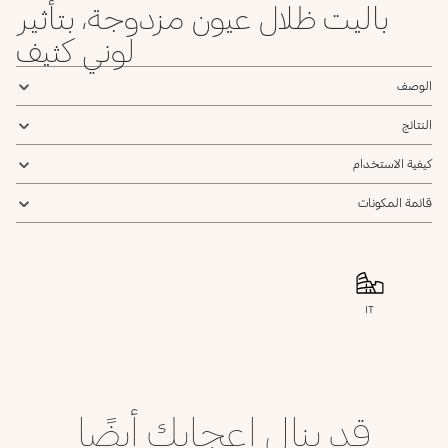
باليت ظلال عيون مزدوجة، بتأثير
لوني كثيف
الوصف
النتائج
كيفية الاستخدام
قائمة المكونات
IT
قد ينال إعجابك أيضًا