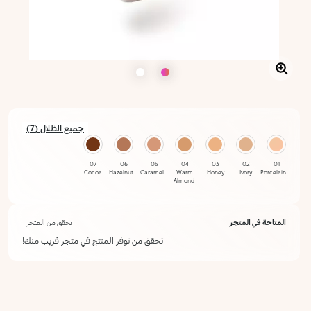
جميع الظلال (7)
07
06
05
04
03
02
01
Cocoa
Hazelnut
Caramel
Warm
Honey
Ivory
Porcelain
Almond
المتاحة في المتجر
تحقق من المتجر
تحقق من توفر المنتج في متجر قريب منك!