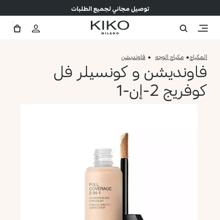
توصيل مجاني لجميع الطلبات
المكياج
مكياج الوجه
فاونديشن
فاونديشن و كونسيلر فل
كوفريج 2-إن-1