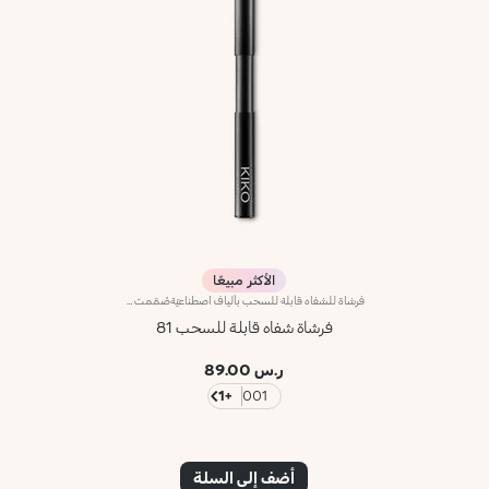
الأكثر مبيعًا
فرشاة للشفاه قابلة للسحب بألياف اصطناعيّةصُمّمت هذه الفرشاة القابلة للسحب لتحديد الشفاه وتطبيق أحمر الشفاه بدقة وتجانس للحصول على لون شفاه جريء.وتمتاز برأس صغير ومسطّح مع شعيرات بقوام يتيح تطبيقاً سريعاً وقدرة تحكّم عالية. وتتمتّع الشعيرات المصنوعة من الألياف الاصطناعيّة بمرونة عالية ومتانة ثابتة وفعاليّة استثنائيّة في تطبيق الآيلاينر.علاوةً على ذلك، تأتي الفرشاة بمقبض أسود غير لامع يضفي عليها طابعاً أنيقاً وعصرياً واحترافياً. يُسهّل رأس الفرشاة القابل للسحب استخدامها بطريقة عملية.
فرشاة شفاه قابلة للسحب 81
ر.س 89.00
+1
001
أضف إلى السلة