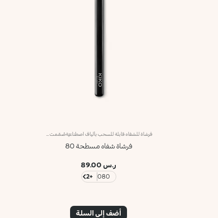
فرشاة للشفاه قابلة للسحب بألياف اصطناعيّةصُمّمت هذه الفرشاة القابلة للسحب لتحديد الشفاه وتطبيق أحمر الشفاه بدقة وتجانس للحصول على لون شفاه جريء.وتمتاز برأس صغير ومسطّح مع شعيرات بقوام يتيح تطبيقاً سريعاً وقدرة تحكّم عالية. وتتمتّع الشعيرات المصنوعة من الألياف الاصطناعيّة بمرونة عالية ومتانة ثابتة وفعاليّة استثنائيّة في تطبيق الآيلاينر.علاوةً على ذلك، تأتي الفرشاة بمقبض أسود غير لامع يضفي عليها طابعاً أنيقاً وعصرياً واحترافياً. يُسهّل رأس الفرشاة القابل للسحب استخدامها بطريقة عملية.
فرشاة شفاه مسطحة 80
ر.س 89.00
+2
080
أضف إلى السلة