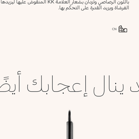
باللون الرصاصي وتزدان بشعار العلا
الفرشاة ويزيد القدرة على التحكّم بها.
CN
 ينال إعجابك أيضً