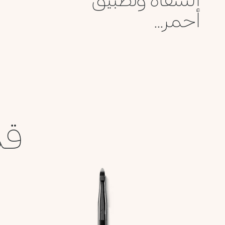
أحمر...
قد