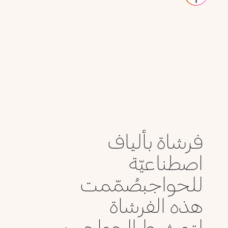
فرشاة بألياف
اصطناعيّة
للحواجبصُمّمت
هذه الفرشاة
لتمشيط الحواجب