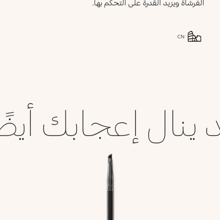
الفرشاة ويزيد القدرة على التحكّم بها.
CN
 ينال إعجابك أيضً