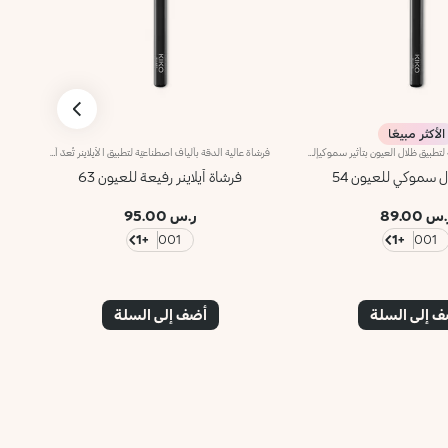
الأكثر مبيعًا
فرشاة بألياف طبيعيّة لتطبيق ظلال العيون بتأثير سموكيإليكِ فرشاةً للعيون لتتألّقي بمكياج سموكي عالي التحديد وفائق الرقي.تمتاز الفرشاة بشعيرات طبيعية كثيفة ومرنة توفّر قدرة تحكّم فائقة عند تطبيق المكياج. كما تلتقط شعيراتها عالية الجودة الكمية المناسبة من المنتج وتطبّقه بتجانس على البشرة. وتُعدّ شعيراتها الناعمة والمرنة لطيفةً على البشرة.علاوةً على ذلك، تمتاز الفرشاة بمقبض أسود غير لامع يضفي عليها طابعاً أنيقاً وعصرياً واحترافياً، كما تتباهى بحلقة معدنية تتشح باللون الرصاصي وتزدان بشعار العلامة KK المنقوش عليها ليزيدها رقياً. ويأتي المقبض بتصميم بيضاوي وعملي يسهّل استخدام الفرشاة ويزيد القدرة على التحكّم بها.
فرشاة عالية الدقة بألياف اصطناعيّة لتطبيق الآيلاينر تُعدّ أداة التطبيق المثالية لتحديد العينَين بخطوط دقيقة.تمتاز الفرشاة برأس عالي الدقة وشعيرات كثيفة ما يسهّل رسم خطوط الآيلاينر بدقّة فائقة. وتتمتّع الشعيرات المصنوعة من الألياف الاصطناعيّة بمرونة عالية ومتانة ثابتة وفعاليّة استثنائيّة في تطبيق الآيلاينر.علاوةً على ذلك، تمتاز الفرشاة بمقبض أسود غير لامع يضفي عليها طابعاً أنيقاً وعصرياً واحترافياً، كما تتباهى بحلقة معدنية تتشح باللون الرصاصي وتزدان بشعار العلامة KK المنقوش عليها ليزيدها رقياً. ويأتي المقبض بتصميم بيضاوي وعملي يسهّل استخدام الفرشاة ويزيد القدرة على التحكّم بها.
ل سموكي للعيون 54
فرشاة آيلاينر رفيعة للعيون 63
س 89.00
ر.س 95.00
+1
001
+1
001
 إلى السلة
أضف إلى السلة