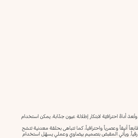
 أداةً احترافيّة لابتكار إطلالة عيون جذّابة. يمكن استخدام
اً أنيقاً وعصرياً واحترافياً، كما تتباهى بحلقة معدنية تتشح
مة KK المنقوش عليها ليزيدها رقياً. ويأتي المقبض بتصميم بيضاوي وعملي يسهّل استخدام