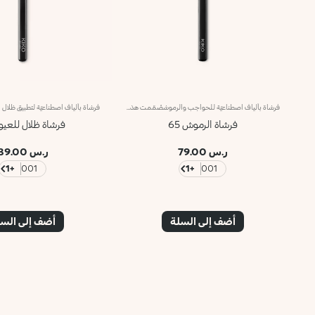
فرشاة بألياف اصطناعيّة للحواجب والرموشصُمّمت هذه الفرشاة لتفريق الرموش وكذلك لتمشيط الحواجب وترتيب الشعيرات العنيدة، وتُعدّ أداةً احترافيّة لابتكار إطلالة عيون جذّابة.تتيح لك الفرشاة ذات الرأس اللولبي: - هندمة شعيرات الحواجب العنيدة؛- تفريق الرموش قبل تطبيق الماسكارا وبعده؛- تطبيق الماسكارا وإزالة الكميّة الفائضة منها؛- إزالة كميّة المنتج الفائضة عن الحواجب.علاوةً على ذلك، تمتاز الفرشاة بمقبض أسود غير لامع يضفي عليها طابعاً أنيقاً وعصرياً واحترافياً، كما تتباهى بحلقة معدنية تتشح باللون الرصاصي وتزدان بشعار العلامة KK المنقوش عليها ليزيدها رقياً. ويأتي المقبض بتصميم بيضاوي وعملي يسهّل استخدام الفرشاة ويزيد القدرة على التحكّم بها.
فرشاة الرموش 65
فرشاة ظلال للعيون 
ر.س 79.00
ر.س 89.00
+1
001
+1
001
أضف إلى السلة
أضف إلى الس