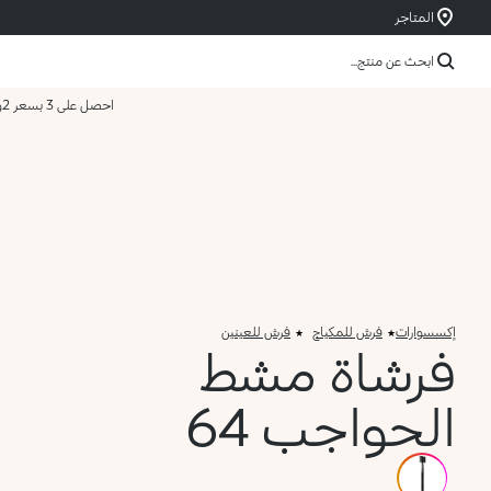
المتاجر
ابحث عن منتج...
احصل على 3 بسعر 2
و
إكسسوارات
فرش للمكياج
فرش للعينين
فرشاة مشط
الحواجب 64