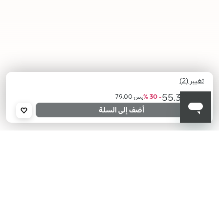
تغيير (2)
ر.س 55.30
- 30 %
ر.س 79.00
أضف إلى السلة
02
01 Tutu
Transparent
Rose
KIKO هل تبحث عن فعاليات؟