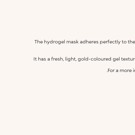
-The hydrogel mask adheres perfectly to the
-It has a fresh, light, gold-coloured gel text
For a more i