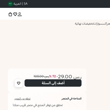
SA | العربية
عر
إكسسوارات
تخفيضات نهائية
ر.س 29.00
- 72 %
ر.س 103.00
أضف إلى السلة
المتاحة في المتجر
تحقق من المتجر
تحقق من توفر المنتج في متجر قريب منك!