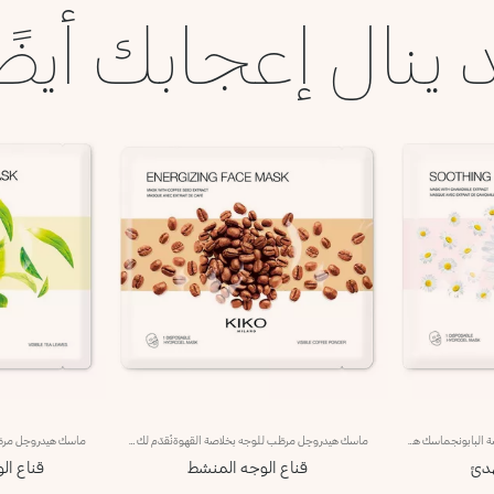
 ينال إعجابك أيضً
ماسك هيدروجِل مرطّب للوجه بخلاصة البابونجماسك هيدروجِل مهدئ لبشرة الوجه للاستخدام مرة واحدة، يوصى به للبشرة الحسّاسةمفعول المنتج:- يمنحك بشرة ناعمة ومرطّبة.مزايا المنتج:- يأتّي معزّزاً بخلاصة البابونج؛- يثبت تماماً على الوجه وينساب على البشرة بسلاسة ليمنحها إحساساً فوريّاً بالعافية.- يمتاز بقوام جِل منعش وخفيف ما يجعله سهل التطبيق بفضل حجمه الذي يتبع ثنايا الوجه.ضعي الماسك في الثلاجة لتتمتّعي بتأثير مبرّد للبشرة.منتج مُختبر من قبل أطباء الجلد
ماسك هيدروجِل مرطّب للوجه بخلاصة القهوةنُقدّم لك ماسك هيدروجِل منشّطاً للوجه يُستخدم لمرّة واحدة.مفعول المنتج:- يمنحك بشرة بتأثير متجدّد؛- يُعزّز نضارة بشرتك.مزايا المنتج:- يحتوي على خلاصة القهوة التي تتمتّع بخصائص منشّطة؛- يثبت تماماً على الوجه وينساب على البشرة بسلاسة ليمنحها إحساساً فوريّاً بالعافية.- يمتاز بقوام جِل منعش وخفيف ما يجعله سهل التطبيق بفضل حجمه الذي يتبع ثنايا الوجه.ضعي الماسك في الثلاجة لتتمتّعي بتأثير مبرّد للبشرة.منتج مُختبر من قبل أطباء الجلد
هدئ
قناع الوجه المنشط
قناع ال