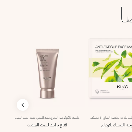
ا
ماسك هيدروجِل مرطّب للوجه بخلاصة الشاي الأخضرنُقدّم لك ماسك هيدروجِل للوجه مقاوم للإرهاق يُستخدم لمرّة واحدة.مفعول المنتج:-يُرطّب البشرة بسهولة لتبرز بإطلالة منتعشة؛-يُساعدك على الاسترخاء وتجديد طاقتك.مزايا المنتج:-يحتوي على خلاصة الشاي الأخضر المثالية لتجديد طاقة البشرة المرهقة؛- يثبت تماماً على الوجه وينساب على البشرة بسلاسة ليمنحها إحساساً فوريّاً بالعافية.- يمتاز بقوام جِل منعش وخفيف ما يجعله سهل التطبيق بفضل حجمه الذي يتبع ثنايا الوجه.ضعي الماسك في الثلاجة لتتمتّعي بتأثير مبرّد للبشرة.منتج مُختبر من قبل أطباء الجلد
ماسك بالكولاجين البحري يشدّ البشرة بعمق يشدّ البشرة على الفور ويخفّف علامات الإرهاق.تحتوي تركيبته على طين أبيض يُعيد الحيوية إلى البشرة، وأكسيد الزنك الذي يشدّها وعلى الكولاجين البحري الذي يُعزّز مرونتها.كما يمتاز بقوام ناعم وحريري تتعالى منه رائحة ناعمة عابقة بنفحات الكاميليا والورد.منتج مثالي لكافة أنواع البشرة.منتج مُختبر من قبل أطباء الجلد.لا يؤدّي إلى ظهور الرؤوس السوداء.*نتائج الاختبارات السريريّة والأساسية الدلالية التي أجريت على 20 امرأة استخدمنَ ماسك Bright Lift على مدى 28 يوماً
وجه المضاد للإرهاق
قناع برايت ليفت الجديد