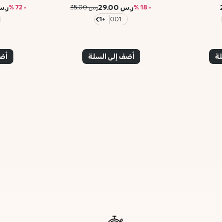
ر.س 29.00
ر.س 00
- 18 %
ر.س 35.00
- 72 %
+1
001
لة
أضف إلى السلة
أضف