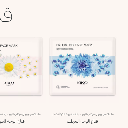
قد
ماسك هيدروجِل مرطّب للوجه بخلاصة وردة الذرةنُقدّم لك ماسك هيدروجِل مرطّب للوجه يُستخدم لمرّة واحدة.مفعول المنتج:- يمنحك بشرة منتعشة ومرطّبةمزايا المنتج:- يمتاز بتركيبة معززة بخلاصة وردة الذرة التي تتمتّع بخصائص منعشة.- يثبت تماماً على الوجه وينساب على البشرة بسلاسة ليمنحها إحساساً فوريّاً بالعافية.- يمتاز بقوام جِل منعش وخفيف باللون الأزرق الهولوغرافي ما يجعله سهل التطبيق بفضل حجمه الذي يتبع ثنايا الوجه.ضعي الماسك في الثلاجة لتتمتّعي بتأثير مبرّد للبشرة.منتج مُختبر من قبل أطباء الجلد
قناع الوجه المرطب
قناع الوجه الم