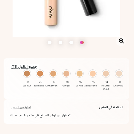
جميع الظلال (11)
21 -
20 -
19 -
18 -
16 -
15 -
14 -
13 -
Walnut
Turmeric
Cinnamon
Ginger
Vanilla
Sandstone
Neutral
Chantilly
Gold
24 -
23 -
22 -
المتاحة في المتجر
تحقق من المتجر
Dark
Coffe
Dark
Chestnut
Cocoa
تحقق من توفر المنتج في متجر قريب منك!