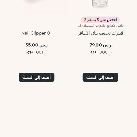
احصل على 3 بسعر 2
فاصل لأصابع القدم من السيليكونA452:C455يُ+B456شكّل هذا المنتج المريح والعملي حدّاً فاصلاً بين أصابع قدميك خلال جلسة البديكير لتسهيل تطبيق طلاء الأظافر عليها.قابل للغسل والتعقيم.
قطرات تجفيف طلاء الأظافر
Nail Clipper 01
ر.س 79.00
ر.س 35.00
+1
001
+1
000
أضف إلى السلة
أضف إلى السلة