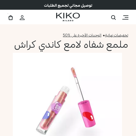
توصيل مجاني لجميع الطلبات
تخفيضات نهائية
الوحدات الأخيرة على %50
ملمع شفاه لامع كاندي كراش