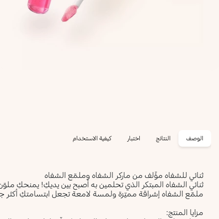
الوصف
النتائج
اختبار
كيفية الاستخدام
ثنائي للشفاه مؤّلف من ماركر الشفاه وملمّع الشفاه
ثنائي الشفاه المبتكر الذي تحلمين به أصبح بين يديكِ! يمنحكِ ملوّن الش
ملمّع الشفاه إشراقة مميّزة ولمسة لامعة تجعل ابتسامتكِ أكثر جا
مزايا المنتج: