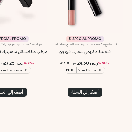
PECIAL PROMO %
SPECIAL PROMO %
قلم ملمّع شفاه بحجم عمليّيوفّر هذا المنتج تغطية أحمر شفاه خفيفة إلى متوسطة، وشعور الراحة الذي يمنحه ملمّع الشفاه وسهولة الاستخدام التي يقدّمها قلم تحديد الشفاه حيث أنه ينساب بسلاسة على الشفاه.يحتوي على مكوّنات مغذّية وأصباغ نقيّة للمعان فائق ولون كثيف يدوم لعدّة ساعات.يأتي قوامه الكريمي بتأثير لامع ومتوهّج ومشرق.ويتمتّع بحجم عملي مثالي يتيح لك حمله معك في حقيبتك أو جيبك أينما ذهبت.يتوفّر في 10 ألوان رائعة.
قلم شفاه كريمي سمارت فيوجن
مرطب شفاه سائل ماغنيتيك ن
ر.س 24.50
ر.س 27.25
- 50 %
ر.س 49.00
- 75 %
ر.س 00
01 Rose Embrace
+10
01 Rose Nacre
أضف إلى السلة
أضف إلى الس