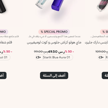
MO %
SPECIAL PROMO %
S
مرطب شفاه سائل ذو تأثير فوري لتكثيف الشفاهيحصل هذا البلسم المركز عالي اللمعان لشفاه فائقة النعومة على ترقية مبتكرة مع تأثير فوري لتعزيز حجم الشفاه.وبفضل قوامه الرخامي الأسود الثوري، يترك هذا البلسم اللامع إشراقة استثنائية ولونًا طبيعيًا على الشفاه.ما ستحبينه:-تركيبة كريمية وغنية ومشرقة لراحة فائقة للشفاه-مزايا بلسم الشفاه المغذي مع عامل لمعان الشفاه اللامع-تأثير فوري لتعزيز حجم الشفاه*-رائحة جوز الهند والفانيليا التي لا تقاوم
عندما تضعين هذا اللمع وتبتسمين، لا شيء يقف في طريقك.لمسة نهائية هولوغرافية، ورائحة فانيليا، وتألق متعدد الأبعاد يجعل شفاهك محط الأنظار.لماذا ستحبينهتركيبة خفيفة وغير لاصقة تمنحك إحساسًا لا مثيل له بالأنوثة والراحة-مثالي بمفرده أو مع قلم التحديد، ويضيف لمعانًا كونيًا عند استخدامه كطبقة علوية فوق أحمر الشفاه-أداة تطبيق دقيقة برأس مخملي لتألق سريع في أي وقت وأي مكان-
ايتس دارك جليزد
ماي هولو كراش جلوس و كوت لوميفيرس
قلم شفاه
ر.س 49.50
ر.س 
109.
- 50 %
ر.س 99.00
- 50 %
01 Light Hazelnut
+3
01 Starlit Blue Aura
+3
لة
أضف إلى السلة
أضف