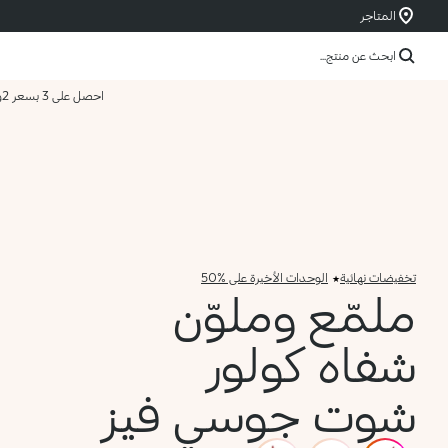
المتاجر
ابحث عن منتج...
احصل على 3 بسعر 2
و
تخفيضات نهائية
الوحدات الأخيرة على %50
ملمّع وملوّن
شفاه كولور
شوت جوسي فيز