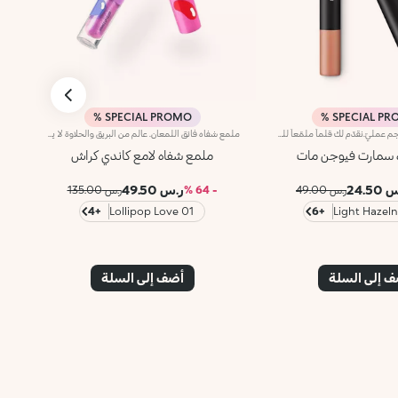
SPECIAL PROMO %
SPECIAL PRO
قلم ملمّع شفاه بحجم عمليّ.نقدّم لك قلماً ملمّعاً للشفاه سهل التطبيق وبحجم عمليّ مناسب للتنقّل.يوفّر هذا المنتج تغطية أحمر شفاه خفيفة إلى متوسطة، وشعور الراحة الذي يمنحه ملمّع الشفاه وسهولة الاستخدام التي يقدّمها قلم تحديد الشفاه حيث أنه ينساب بسلاسة
ملمع شفاه فائق اللمعان. عالم من البريق والحلاوة لا يقاوم. يمنحك هذا الملمع توهجاً استثنائياً مع كل تطبيق. مستوحى من أشهر ألعاب الحلوى، مثالي لابتسامات ساحرة.مميزاته:-تركيبة فاخرة تغلف الشفاه بألوان قزحية-يترك الشفاه ناعمة ومشرقة بدون لزوجة-يمكن استخدامه منفرداً أو كملمع علوي-يأتي مع أداة تطبيق دقيقة
 سمارت فيوجن مات
ملمع شفاه لامع كاندي كراش
24.50
ر.س 49.50
ر.س 49.00
- 64 %
ر.س 135.00
+4
01 Lollipop Love
+6
 إلى السلة
أضف إلى السلة