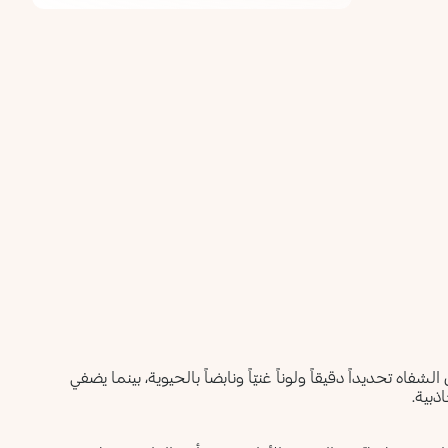
فاه تحديداً دقيقاً ولوناً غنيّاً ونابضاً بالحيوية، بينما يضفي
ذبية.