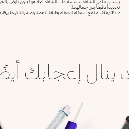
ينساب ملوّن الشفاه بسلاسة على الشفاه فيغلّفها بلون نابض بالحياة
تحديداً دقيقاً يبرز جمالهما.
< Br>يغلّف ملمّع الشفاه الشفاه بطبقة ناعمة ومشرقة فيما يرطّبها* لتبدو لامعة.
 ينال إعجابك أيضً