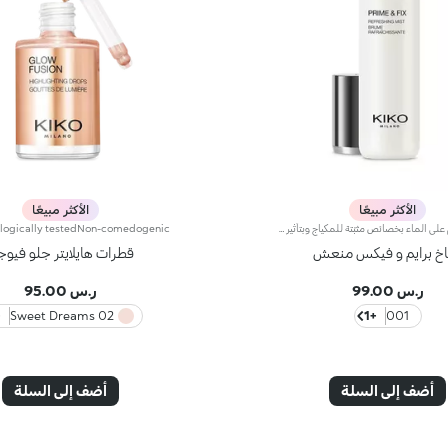
الأكثر مبيعًا
الأكثر مبيعًا
البخاخ القائم على الماء بخصائص مثبّتة للمكياج وبتأثير برايمر منعش. فيجهّز البشرة لنظام العناية بالجمال ويزيّنها بلمسة إشراق ناعمة.استوحي هذا المنتج من منتجات التجميل الكورية، ويتمتّع باستخدامات وفوائد متعدّدة، فيعزّز ثبات المكياج، ويعمل كبرايمر معزّز للنضارة عند تطبيقه قبل المكياج.عندما تُرشّ التركيبة الائمة على الماء، تضفي على البشرة شعوراً بالانتعاش الفائق، وتزيّنه بلمسة خفيفة غير دبقة.
خ برايم و فيكس منعش
قطرات هايلايتر جلو فيو
ر.س 99.00
ر.س 95.00
3
02 Sweet Dreams
+1
001
أضف إلى السلة
أضف إلى السلة