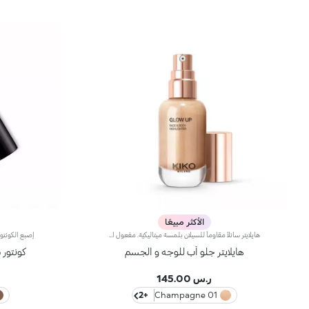
الأكثر مبيعًا
هايلايتر سائلاً مقاوماً للسيلان بلمسة ميتاليكيّة. مفعول المنتج:يضفي الإشراق على الوجه والجسم بمنتج واحد متعدّد الاستخدامات.مزايا المنتج:- يمتاز بتركيبة مقاومة للماء* ومقاومة للسيلان**؛ - يتمتّع بقوام منعش وسائل وغير دبق يثبت على البشرة بسهولة ويجفّ بسرعة من دون سيلان؛- يضفي على البشرة لمسة ميتاليكية كثيفة قابلة للتعزيز للحصول على نتائج تلبي ذوقك؛- يأتي مزوّداً برأس ضخّ عملي يطلق الكمية المناسبة من المنتج من دون هدره.
هايلايتر جلو أب للوجه و الجسم
كونتور
ر.س 145.00
+2
01 Champagne