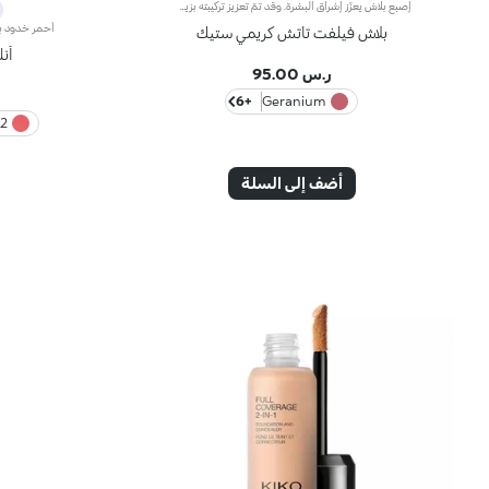
إصبع بلاش يعزّز إشراق البشرة. وقد تمّ تعزيز تركيبته بزيت الجوز الأفريقي وخلاصة الفستق الحلبي الملطّفة. فيثبت قوامه الكريمي الناعم على البشرة ليخفي شوائبها، ويمنحها لوناً بارزاً يندمج بسهولة. علاوة على ذلك، يتمتّع بملمس ناعم وتطبيق سهل وعالي الدقّة، لتبدو البشرة مشرقة. يمتاز المنتج بعبوة عصرية ملفتة مزوّدة بغطاء أسود برّاق يعلوه شعار KK. ويأتي على شكل إصبع عملي يسهّل عليك عملية تحديد ملامحك، لتتألّقي بإطلالة بسيطة واحترافية دقيقة في الوقت عينه. منتج مُختبر من قبل أطباء الجلد. لا يؤدّي إلى ظهور الرؤوس السوداء.
بلاش فيلفت تاتش كريمي ستيك
أن
ر.س 95.00
+6
Geranium
 Tangerine
أضف إلى السلة