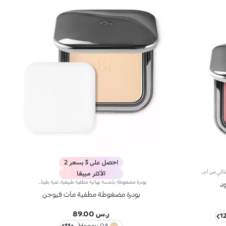
احصل على 3 بسعر 2
أحمر خدود بودرة طويل الثبات وقابل للبناءمثالي من أجل:إنعاش البشرة من الصباح حتى الليل مع توهج صحي لا يقاوم.يتميز لأنه:-يتميز بقوام بودرة مضغوطة مخملية فائقة الصباغة تضيف لمسة لون للوجه، تدوم حتى 12 ساعة.-يمتزج على البشرة فوراً، مانحاً شعوراً رائعاً بالراحة.-سهل الدمج، مما يتيح لك بناء اللون من خفيف إلى كثيف حسب الرغبة.-متوفر بتشطيبات مطفية ولامعة.التغليف العملي المزود بمرآة مدمجة يجعله مثالياً لتصحيح المكياج أثناء
الأكثر مبيعًا
بودرة مضغوطة بلمسة نهائية مطفية طبيعية، غنية بفيتامين E وزيت الأرجان الذي يحتوي على خصائص مغذية وواقية. الملمس الكريمي والناعم يلتصق بالبشرة بشكل مثالي دون ترك آثار.عند التطبيق، ينزلق اللون بسهولة ويمتزج بسلاسة. ملمسها ممتع على البشرة.تأتي البودرة في علبة عصرية بتشطيب معدني داكن مع شعار KK محفور على الغطاء. تحتوي العلبة على إغلاق مغناطيسي ومرآة داخلية. كما يشمل المنتج أداة تطبيق خاصة مصممة خصيصاً للحصول على تطبيق مثالي.
د
بودرة مضغوطة مطفية مات فيوجن
ر.س 89.00
+11
04 Honey