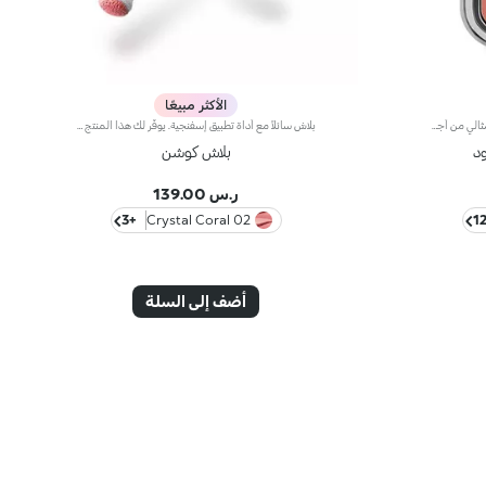
الأكثر مبيعًا
أحمر خدود بودرة طويل الثبات وقابل للبناءمثالي من أجل:إنعاش البشرة من الصباح حتى الليل مع توهج صحي لا يقاوم.يتميز لأنه:-يتميز بقوام بودرة مضغوطة مخملية فائقة الصباغة تضيف لمسة لون للوجه، تدوم حتى 12 ساعة.-يمتزج على البشرة فوراً، مانحاً شعوراً رائعاً بالراحة.-سهل الدمج، مما يتيح لك بناء اللون من خفيف إلى كثيف حسب الرغبة.-متوفر بتشطيبات مطفية ولامعة.التغليف العملي المزود بمرآة مدمجة يجعله مثالياً لتصحيح المكياج أثناء
بلاش سائلاً مع أداة تطبيق إسفنجية. يوفّر لك هذا المنتج جميع مزايا البلاش بسهولة فائقة، إذ يمتاز بتصميم مضغوط فتضفي تركيبته الخفيفة والحسية لمسة لمعان على البشرة. هكذا، يجعل لون البشرة أكثر دفئاً ويبرز ثنايا الوجه مع كلّ تطبيق. مواصفات المنتج: - تنساب تركيبته فائقة النعومة بسلاسة كبيرة على البشرة، وتتغلغل فيها مضفيةً عليها لمسة إشراق بألوان ناعمة وغنية مذهلة - يسهل دمجه للحصول على النتيجة المرجوة - يتميّز بتصميم لا يُقاوم مع أداة تطبيق إسفنجية قابلة للتعديل تتبع ثنايا الوجه لضمان تطبيق مثالي سهل وسريع حتّى أثناء التنقّل
د
بلاش كوشن
ر.س 139.00
+3
02 Crystal Coral
أضف إلى السلة