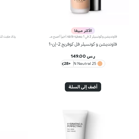
الأكثر مبيعًا
فاونديشن وكونسيلر 2 في 1 بتغطية فائقة.أخيراً أصبح منتج فاونديشن وكونسيلر الذي يمتاز بتركيبة مبتكرة ذات فعاليّة مزدوجة متوفّراً ضمن مجموعة منتجات علامة KIKO!يُوفّر منتج فاونديشن وكونسيلر 2 في 1 تغطية فائقة ويخفي مظهر شوائب البشرة ويقلّصها (الهالات السوداء، البهتان، الخطوط الرفيعة، وغيرها)، كما يشكّل طبقة واقية للبشرة بتأثير طبيعي مع لمسة ساتانيّة غير لامعة، فيعدّ مثالياً كمنتج أساس لكافّة أنواع المكياج. تحافظ البشرة على نعومتها ومظهرها المثالي طوال اليوم.يمتاز المنتج بقوام كريمي سائل جدّاً يُوفّر شعوراً بالراحة عند تطبيقه كما يضمن تغطية عالية سهلة الدمج لتتألق بإطلالة مثالية.تضمن التركيبة توزيعاً متجانساً للأصباغ، فتُحقّق التغطية الفائقة نتائج رائعة قابلة للتعزيز تثبت بشكل مثالي وتُوفّر تأثيراً لونيّاً كثيفاً.صُممت أداة التطبيق لأداء وظيفتي منتج فاونديشن وكونسيلر 2 في 1 عالي التغطية. فأوّلاً يمكن استخدام رأس أداة التطبيق المدوّر لرتوشة المكياج وللحدّ من مظهر شوائب البشرة وإخفائها، وثانيّاً يمكن تطبيق الفاونديشن ودمجه بواسطة الطرف المسطّح لتغطية كاملة في بضع خطوات.مثالي للبشرة العادية إلى الدهنية.يتوفر في عدّة ألوان تُناسب كافة ألوان البشرة.مختبر من قبل أطباء الجلد والعيون.
فاونديشن و كونسيلر فل كوفريج 2-إن-1
ر.س 149.00
+28
25 N Neutral
أضف إلى السلة