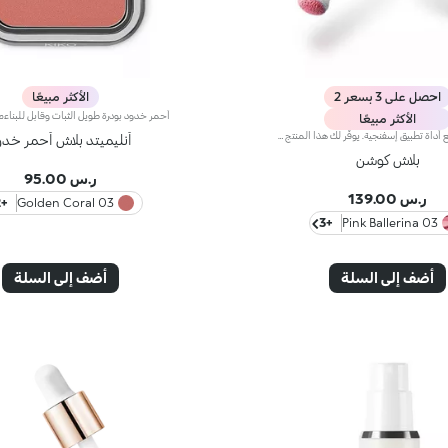
احصل على 3 بسعر 2
الأكثر مبيعًا
الأكثر مبيعًا
بلاش سائلاً مع أداة تطبيق إسفنجية. يوفّر لك هذا المنتج جميع مزايا البلاش بسهولة فائقة، إذ يمتاز بتصميم مضغوط فتضفي تركيبته الخفيفة والحسية لمسة لمعان على البشرة. هكذا، يجعل لون البشرة أكثر دفئاً ويبرز ثنايا الوجه مع كلّ تطبيق. مواصفات المنتج: - تنساب تركيبته فائقة النعومة بسلاسة كبيرة على البشرة، وتتغلغل فيها مضفيةً عليها لمسة إشراق بألوان ناعمة وغنية مذهلة - يسهل دمجه للحصول على النتيجة المرجوة - يتميّز بتصميم لا يُقاوم مع أداة تطبيق إسفنجية قابلة للتعديل تتبع ثنايا الوجه لضمان تطبيق مثالي سهل وسريع حتّى أثناء التنقّل
أنليميتد بلاش أحمر خدو
بلاش كوشن
ر.س 95.00
ر.س 139.00
+12
03 Golden Coral
+3
03 Pink Ballerina
أضف إلى السلة
أضف إلى السلة