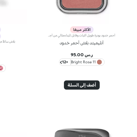
الأكثر مبيعًا
أحمر خدود بودرة طويل الثبات وقابل للبناءمثالي من أجل:إنعاش البشرة من الصباح حتى الليل مع توهج صحي لا يقاوم.يتميز لأنه:-يتميز بقوام بودرة مضغوطة مخملية فائقة الصباغة تضيف لمسة لون للوجه، تدوم حتى 12 ساعة.-يمتزج على البشرة فوراً، مانحاً شعوراً رائعاً بالراحة.-سهل الدمج، مما يتيح لك بناء اللون من خفيف إلى كثيف حسب الرغبة.-متوفر بتشطيبات مطفية ولامعة.التغليف العملي المزود بمرآة مدمجة يجعله مثالياً لتصحيح المكياج أثناء
أنليميتد بلاش أحمر خدود
ر.س 95.00
+12
11 Bright Rose
أضف إلى السلة