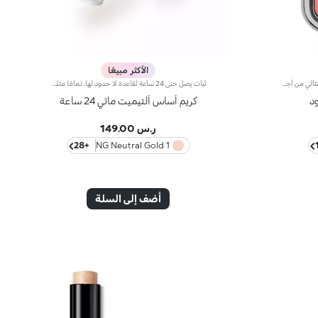
الأكثر مبيعًا
أحمر خدود بودرة طويل الثبات وقابل للبناءمثالي من أجل:إنعاش البشرة من الصباح حتى الليل مع توهج صحي لا يقاوم.يتميز لأنه:-يتميز بقوام بودرة مضغوطة مخملية فائقة الصباغة تضيف لمسة لون للوجه، تدوم حتى 12 ساعة.-يمتزج على البشرة فوراً، مانحاً شعوراً رائعاً بالراحة.-سهل الدمج، مما يتيح لك بناء اللون من خفيف إلى كثيف حسب الرغبة.-متوفر بتشطيبات مطفية ولامعة.التغليف العملي المزود بمرآة مدمجة يجعله مثالياً لتصحيح المكياج أثناء
ثبات يصل حتى 24 ساعة لقاعدة لا حدود لها، تمامًا مثلك. يوحّد لون البشرة، يقلّل العيوب والتصبغات، ويمنحك قاعدة مثالية تدوم طوال اليوم مع هذا الأساس السائل بمظهر مطفي.أداء فائق:- مقاوم للماء والعرق والرطوبة، لبشرة جاهزة لأي موقف.- قوام مخملي ومقاوم للانتقال، غني بحمض الهيالورونيك يذوب فورًا في البشرة.- تركيبة غير كوميدوجينيك.- راحة قصوى وثبات لا يُضاهى دون تأثير التكتل.- تغطية متوسطة إلى عالية قابلة للبناء، مثالية للتطبيق المتعدد حسب الرغبة.- لا يترك خطوطًا، تجاعيد، تلطيخ أو بقع لون.
د
كريم أساس ألتيميت ماتي 24 ساعة
ر.س 149.00
+28
1 NG Neutral Gold
أضف إلى السلة