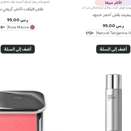
الأكثر مبيعًا
أحمر خدود بودرة طويل الثبات وقابل للبناءمثالي من أجل:إنعاش البشرة من الصباح حتى الليل مع توهج صحي لا يقاوم.يتميز لأنه:-يتميز بقوام بودرة مضغوطة مخملية فائقة الصباغة تضيف لمسة لون للوجه، تدوم حتى 12 ساعة.-يمتزج على البشرة فوراً، مانحاً شعوراً رائعاً بالراحة.-سهل الدمج، مما يتيح لك بناء اللون من خفيف إلى كثيف حسب الرغبة.-متوفر بتشطيبات مطفية ولامعة.التغليف العملي المزود بمرآة مدمجة يجعله مثالياً لتصحيح المكياج أثناء
بلاش فيلفت تاتش كريمي 
ليميتد بلاش أحمر خدود
ر.س 95.00
ر.س 95.00
+6
Rose Mauve
+12
02 Natural
أضف إلى السلة
أضف إلى السلة