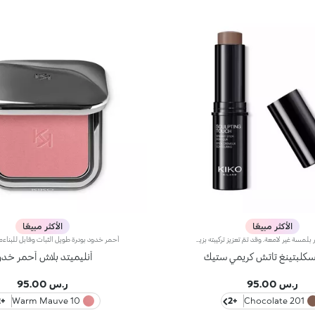
الأكثر مبيعًا
الأكثر مبيعًا
إصبع الكونتور بلمسة غير لامعة. وقد تمّ تعزيز تركيبته بزيت الجوز الأفريقي وخلاصة الفستق الحلبي الملطّفة. يضمن قوامه الكريمي والناعم تغطية كبيرة وإمكانيّة دمج ممتازة؛ علاوة على ذلك، يتمتّع بملمس ناعم وتطبيق سهل وعالي الدقّة، ويتيح لك إمكانية تحديد ثنايا الوجه، عن طريق الاستفادة من مبدأ الأضواء والظلال. يمتاز المنتج بعبوة عصرية ملفتة مزوّدة بغطاء أسود برّاق يعلوه شعار KK. ويأتي على شكل إصبع عملي يسهّل عليك عملية تحديد ملامحك، لتتألّقي بإطلالة بسيطة واحترافية دقيقة في الوقت عينه. منتج مُختبر من قبل أطباء الجلد. لا يؤدّي إلى ظهور الرؤوس السوداء.
 سكلبتينغ تاتش كريمي ستيك
أنليميتد بلاش أحمر خدو
ر.س 95.00
ر.س 95.00
+12
10 Warm Mauve
+2
201 Chocolate