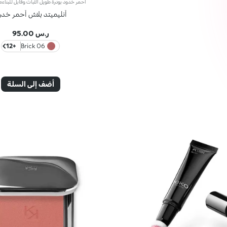
أنليميتد بلاش أحمر خدو
ر.س 95.00
+12
06 Brick
أضف إلى السلة