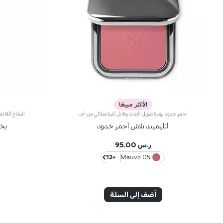
الأكثر مبيعًا
أحمر خدود بودرة طويل الثبات وقابل للبناءمثالي من أجل:إنعاش البشرة من الصباح حتى الليل مع توهج صحي لا يقاوم.يتميز لأنه:-يتميز بقوام بودرة مضغوطة مخملية فائقة الصباغة تضيف لمسة لون للوجه، تدوم حتى 12 ساعة.-يمتزج على البشرة فوراً، مانحاً شعوراً رائعاً بالراحة.-سهل الدمج، مما يتيح لك بناء اللون من خفيف إلى كثيف حسب الرغبة.-متوفر بتشطيبات مطفية ولامعة.التغليف العملي المزود بمرآة مدمجة يجعله مثالياً لتصحيح المكياج أثناء
أنليميتد بلاش أحمر خدود
بخا
ر.س 95.00
+12
05 Mauve
أضف إلى السلة