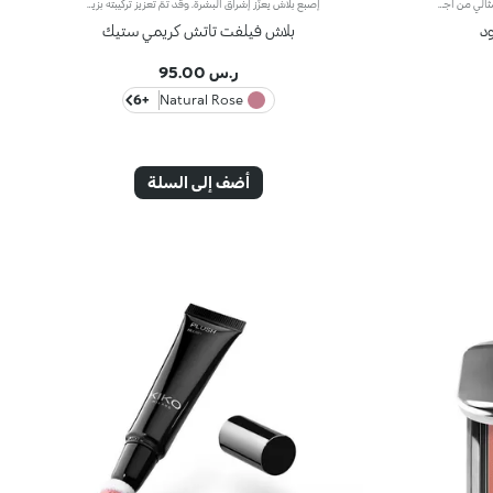
أحمر خدود بودرة طويل الثبات وقابل للبناءمثالي من أجل:إنعاش البشرة من الصباح حتى الليل مع توهج صحي لا يقاوم.يتميز لأنه:-يتميز بقوام بودرة مضغوطة مخملية فائقة الصباغة تضيف لمسة لون للوجه، تدوم حتى 12 ساعة.-يمتزج على البشرة فوراً، مانحاً شعوراً رائعاً بالراحة.-سهل الدمج، مما يتيح لك بناء اللون من خفيف إلى كثيف حسب الرغبة.-متوفر بتشطيبات مطفية ولامعة.التغليف العملي المزود بمرآة مدمجة يجعله مثالياً لتصحيح المكياج أثناء
إصبع بلاش يعزّز إشراق البشرة. وقد تمّ تعزيز تركيبته بزيت الجوز الأفريقي وخلاصة الفستق الحلبي الملطّفة. فيثبت قوامه الكريمي الناعم على البشرة ليخفي شوائبها، ويمنحها لوناً بارزاً يندمج بسهولة. علاوة على ذلك، يتمتّع بملمس ناعم وتطبيق سهل وعالي الدقّة، لتبدو البشرة مشرقة. يمتاز المنتج بعبوة عصرية ملفتة مزوّدة بغطاء أسود برّاق يعلوه شعار KK. ويأتي على شكل إصبع عملي يسهّل عليك عملية تحديد ملامحك، لتتألّقي بإطلالة بسيطة واحترافية دقيقة في الوقت عينه. منتج مُختبر من قبل أطباء الجلد. لا يؤدّي إلى ظهور الرؤوس السوداء.
د
بلاش فيلفت تاتش كريمي ستيك
ر.س 95.00
+6
Natural Rose
أضف إلى السلة