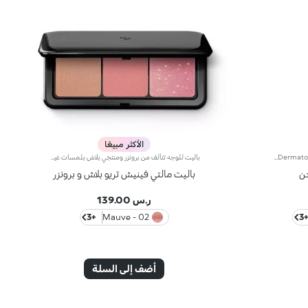
الأكثر مبيعًا
Liquid face highlighter. Ideal for:making the complexion shine and enhancing your features with its super-glowy effect. It's special because :-Its formula is infused with reflective pearls that give instant radiance-It has a fluid, ultra-fine texture with a metallic finish-It’s buildable in intensity for tailored radiance-It dries quickly, leaving a very light, shiny film on the skin. Dermatologically testedNon-comedogenic
باليت للوجه تتألف من برونزر ومنتجَي بلاش بلمسات غير لامعة وميتاليكية.مفعول المنتج:يُضفي على بشرتك لمسة لونيّة مميّزة بمنتج واحد.مزايا المنتج:- يمتاز المنتج بقوام ناعم وغني بالأصباغ يسهل دمجه؛- يتوفّر البلاش بلمسة غير لامعة لابتكار إطلالة طبيعية، وبلمسة ميتاليكية لإضفاء لمسة متوهّجة على مكياجك؛- يأتي بحجم صغير مع مرآة، لذلك يُعتبر عمليّاً ومناسباً لرتوشة المكياج أثناء التنقّل.
جن
باليت مالتي فينيش تريو بلاش و برونزر
ر.س 139.00
+3
02 - Mauve
+
أضف إلى السلة