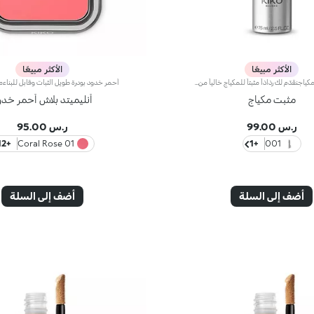
الأكثر مبيعًا
الأكثر مبيعًا
رذاذ مثبّت للمكياجنقدّم لك رذاذاً مثبتاً للمكياج خالياً من العطور.يتمتّع بتركيبة معزّزة بكحول إيثيلي التي تتبخّر بشكل فوري لتثبّت المكياج بسرعة من دون الحاجة إلى رتوشته.يتمتّع الرذاذ المثبّت للمكياج بقوام خفيف غير لزج ولطيف على بشرة الوجه ويعود الفضل إلى تركيبته التي تحتوي على خلاصة البابونج.ويأتي في عبوة أنيقة بسعة 75 مل تتّسع في حقيبتك فيحلو استخدامها لرتوشة المكياج أثناء التنقّل، كما يمكن استخدامه لوضع اللمسات الأخيرة على مكياجك والتألّق بإطلالة لا تشوبها شائبة.منتج مُختبر من قبل أطبّاء الجلد = مُبتكر خصيصاً للحدّ من خطر ردود الفعل التحسسية.
مثبت مكياج
أنليميتد بلاش أحمر خدو
ر.س 99.00
ر.س 95.00
+12
01 Coral Rose
+1
001
أضف إلى السلة
أضف إلى السلة