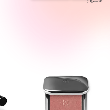
28 منتج(ات)