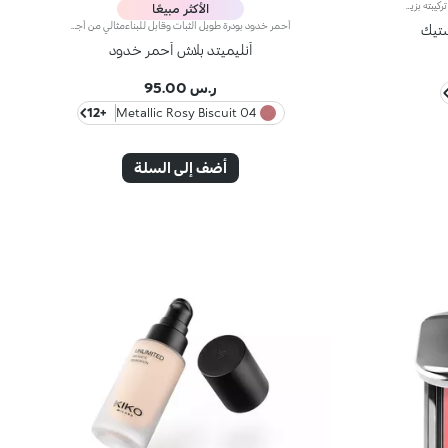
إصبع بلاش يعزّز إشراق البشرة. وقد تمّ تعزيز تركيبته بزيت الجوز الأفريقي وخلاصة الفستق الحلبي الملطّفة. فيثبت قوامه الكريمي الناعم على البشرة ليخفي شوائبها، ويمنحها لوناً بارزاً يندمج بسهولة. علاوة على ذلك، يتمتّع بملمس ناعم وتطبيق سهل وعالي الدقّة، لتبدو البشرة مشرقة. يمتاز المنتج بعبوة عصرية ملفتة مزوّدة بغطاء أسود برّاق يعلوه شعار KK. ويأتي على شكل إصبع عملي يسهّل عليك عملية تحديد ملامحك، لتتألّقي بإطلالة بسيطة واحترافية دقيقة في الوقت عينه. منتج مُختبر من قبل أطباء الجلد. لا يؤدّي إلى ظهور الرؤوس السوداء.
الأكثر مبيعًا
أحمر خدود بودرة طويل الثبات وقابل للبناءمثالي من أجل:إنعاش البشرة من الصباح حتى الليل مع توهج صحي لا يقاوم.يتميز لأنه:-يتميز بقوام بودرة مضغوطة مخملية فائقة الصباغة تضيف لمسة لون للوجه، تدوم حتى 12 ساعة.-يمتزج على البشرة فوراً، مانحاً شعوراً رائعاً بالراحة.-سهل الدمج، مما يتيح لك بناء اللون من خفيف إلى كثيف حسب الرغبة.-متوفر بتشطيبات مطفية ولامعة.التغليف العملي المزود بمرآة مدمجة يجعله مثالياً لتصحيح المكياج أثناء
ستيك
أنليميتد بلاش أحمر خدود
ر.س 95.00
+12
04 Metallic Rosy Biscuit
أضف إلى السلة