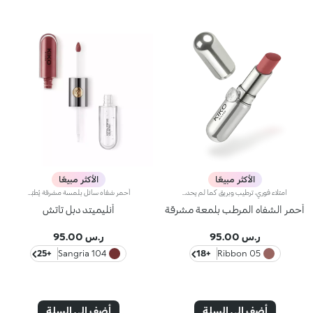
الأكثر مبيعًا
الأكثر مبيعًا
امتلاء فوري، ترطيب وبريق كما لم يحدث من قبل: أكثر ملمع شفاه من كيكو انتشارًا ومحبةً، الآن في نسخة مكثفة. انغمسي في تجربة حسية فريدة واحصلي على شفاه ممتلئة وناعمة ومتألقة بحجم ثلاثي من الضربة الأولى.عصر جديد لشفاهك:-امتلاء مكثف من أول تطبيق -ترطيب فوري، وراحة قصوى -بريق يشبه المرآة بفضل كريات لؤلؤية فائقة العكس -مُدعم بكريات حمض الهيالورونيك، والزنجبيل، ومستخلص عرق السوس، وزبدة الكوبواسو والزيوت الطبيعية -قوام خفيف غير لزج -درجات لونية مشرقة ومتعددة الاستخدامات وأنيقة في درجات النيود والوردي، وهي أساسيات لا غنى عنها لمظهر شفاهك -أداة تطبيق برأس مخملي لتطبيق دقيق وسريع -تصميم حصري مع عبوة عاكسة للتحكم في مظهرك وقتما تشائين وأينما كنتِ
أحمر شفاه سائل بلمسة مشرقة يُطبّق بخطوتين. يدوم حتى 16 ساعة*. لون أساسي مقاوم للسيلان.أحمر شفاه سائل يدوم طويلاً ويجمع بين الألوان الأساسية وملمّع الشفاه في منتج واحد للمسة كثيفة ومشرقة. يبقى اللون ثابتاً على الشفاه لنتيجة تدوم حتى 16 ساعة*.اللون الأساسي: تركيبة معزّزة بمجموعة من البوليمرات التي تشكّل طبقةً تؤمّن الراحة القصوى والالتصاق المثالي واللون المتجانس. ويمتاز بتركيبة مقاومة للتلطّخ فيما يجفّ بسرعة عالية.ملمّع الشفاه: تركيبة بمفعول منعِّم تضفي لمسة مشرقة ومتوهّجة على الشفاه.يُطبّق بسلاسة وسهولة تامة.تأتي العبوة مع أداتَي تطبيق تتناسبان مع مختلف القوامات: تُستخدم أداة التطبيق المخملية لتطبيق اللون الأساسي وتضمن تغطية عالية الدقة، بينما تضمن أداة تطبيق ملمّع الشفاه المصنوعة من الألياف تطبيق الكمية المناسبة من المنتج. يمتاز المنتج بتصميم عملي وأنيق وفريد إذ يزدان بشعار KK المنقوش في منتصف القبضة المعدنية.ويتوفّر بألوان متعدّدة مواكبة لأحدث صيحات الموضة.
أحمر الشفاه المرطب بلمعة مشرقة
أنليميتد دبل تاتش
ر.س 95.00
ر.س 95.00
+25
104 Sangria
+18
05 Ribbon
أضف إلى السلة
أضف إلى السلة