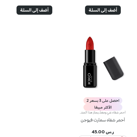
أضف إلى السلة
أضف إلى السلة
احصل على 3 بسعر 2
الأكثر مبيعًا
أحمر شفاه غنيّ ومغذٍّ.يمتاز هذا المنتج بقوام كريمي يغلّف الشفاه ويمنحها شعوراً بالراحة وينعّمها لوقت طويل.ينساب أحمر الشفاه بسلاسة ويَظهر اللون من التمريرة الأولى.يتوفّر في 36 لوناً فاقعاً تغطية متوسّطة إلى كاملة.منتج مُختبر من قبل أطباء الجلد.
أحمر شفاه سمارت فيوجن
ر.س 45.00