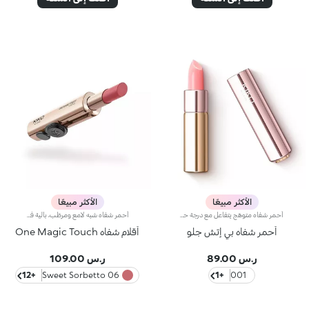
الأكثر مبيعًا
الأكثر مبيعًا
أحمر شفاه متوهّج يتفاعل مع درجة حموضة الشفاهإليك أحمر شفاه يتوافق مع جميع أنواع البشرة ويأتي بلون زهري مميّز مع لمسة ناعمة مشرقة.مفعول المنتج:يحسّن لون شفتيك الطبيعي بلمسة لونية ناعمة وطبيعية. يتناسب مع كافة ألوان البشرة.مزايا المنتج:- يتمتّع بتركيبة مطرّية تمنح الشفاه قواماً فائق النعومة- يتفاعل مع درجة حموضة الشفاه ليضفي عليها اللون الزهري الذي يلائمها- يمتاز بقوامٍ كريمي قابل للتعزيز ينساب بسلاسة على الشفاه ليوفّر الراحة المطلقة
أحمر شفاه شبه لامع ومرطّب، بآلية فتح منزلقة بلمسة واحدة ترطيب* يدوم طويلاً، لون غني من التمريرة الأولى، ودقّة لا مثيل لها... كلّ ذلك بلمسة واحدة ساحرة. تألّقي بإطلالة شفاه آسرة مع أحمر شفاه بآلية فتح ثورية تُستخدم بيد واحدة، يمنحك شفاهاً مخمليّة وأنيقة تخطف الأنظار من اللحظة الأولى.مزايا المنتج:- يتميّز بقوام مناشد للحواس ينساب بسلاسة على الشفاه فيغمرها بألوان نقية ومشرقة- يترك الشفاه ناعمة، حريرية، ومرطّبة*.- مثالي لإطلالات الشفاه الكومبو الكلاسيكية أو الراقية جداً، كما أنّه سهل الفتح وسهل التطبيق فيسهل الوقوع في حبّه- يأتي بتصميم عملي على شكل إصبع يتيح تطبيقاً دقيقاً وعمليّاً
أحمر شفاه بي إتش جلو
أقلام شفاه One Magic Touch
ر.س 89.00
ر.س 109.00
+12
06 Sweet Sorbetto
+1
001