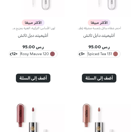
الأكثر مبيعًا
الأكثر مبيعًا
أحمر شفاه سائل بلمسة مشرقة يُطبّق بخطوتين. يدوم حتى 16 ساعة*. لون أساسي مقاوم للسيلان.أحمر شفاه سائل يدوم طويلاً ويجمع بين الألوان الأساسية وملمّع الشفاه في منتج واحد للمسة كثيفة ومشرقة. يبقى اللون ثابتاً على الشفاه لنتيجة تدوم حتى 16 ساعة*.اللون الأساسي: تركيبة معزّزة بمجموعة من البوليمرات التي تشكّل طبقةً تؤمّن الراحة القصوى والالتصاق المثالي واللون المتجانس. ويمتاز بتركيبة مقاومة للتلطّخ فيما يجفّ بسرعة عالية.ملمّع الشفاه: تركيبة بمفعول منعِّم تضفي لمسة مشرقة ومتوهّجة على الشفاه.يُطبّق بسلاسة وسهولة تامة.تأتي العبوة مع أداتَي تطبيق تتناسبان مع مختلف القوامات: تُستخدم أداة التطبيق المخملية لتطبيق اللون الأساسي وتضمن تغطية عالية الدقة، بينما تضمن أداة تطبيق ملمّع الشفاه المصنوعة من الألياف تطبيق الكمية المناسبة من المنتج. يمتاز المنتج بتصميم عملي وأنيق وفريد إذ يزدان بشعار KK المنقوش في منتصف القبضة المعدنية.ويتوفّر بألوان متعدّدة مواكبة لأحدث صيحات الموضة.*منتج مُختبر من قبل أطباء الجلد.
لون الأساس: التركيبة، الغنية بمزيج من البوليمرات الشبيهة بالفيلم، تضمن أقصى درجات الراحة، الالتصاق الأمثل بالشفاه وتوزيع اللون بشكل متساوٍ. مقاوم للتلطخ، مع وقت جفاف سريع جداً.لمعان الشفاه: تركيبة العمل المرطبة تمنح الشفاه لمسة نهائية مشرقة ومتوهجة.تطبيق متساوٍ وسلس.تأتي العبوة مع تطبيقين مناسبين لملمسين مختلفين: تطبيق لون الأساس المخملي يضمن تغطية دقيقة عالية، بينما تطبيق لمعان الشفاه الليفي يضمن استخدام الكمية المناسبة من المنتج. التصميم عملي وأنيق وسهل التمييز بفضل شعار KK الموجود في منتصف المقبض المعدني.متوفر بعدة درجات ألوان عصرية جداً.
أنليميتد دابل تاتش
أنليميتد دبل تاتش
ر.س 95.00
ر.س 95.00
+12
120 Rosy Mauve
+3
131 Spiced Tea
أضف إلى السلة
أضف إلى السلة