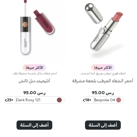
الأكثر مبيعًا
الأكثر مبيعًا
امتلاء فوري، ترطيب وبريق كما لم يحدث من قبل: أكثر ملمع شفاه من كيكو انتشارًا ومحبةً، الآن في نسخة مكثفة. انغمسي في تجربة حسية فريدة واحصلي على شفاه ممتلئة وناعمة ومتألقة بحجم ثلاثي من الضربة الأولى.عصر جديد لشفاهك:-امتلاء مكثف من أول تطبيق -ترطيب فوري، وراحة قصوى -بريق يشبه المرآة بفضل كريات لؤلؤية فائقة العكس -مُدعم بكريات حمض الهيالورونيك، والزنجبيل، ومستخلص عرق السوس، وزبدة الكوبواسو والزيوت الطبيعية -قوام خفيف غير لزج -درجات لونية مشرقة ومتعددة الاستخدامات وأنيقة في درجات النيود والوردي، وهي أساسيات لا غنى عنها لمظهر شفاهك -أداة تطبيق برأس مخملي لتطبيق دقيق وسريع -تصميم حصري مع عبوة عاكسة للتحكم في مظهرك وقتما تشائين وأينما كنتِ
أحمر شفاه سائل بلمسة مشرقة يُطبّق بخطوتين. يدوم حتى 16 ساعة*. لون أساسي مقاوم للسيلان.أحمر شفاه سائل يدوم طويلاً ويجمع بين الألوان الأساسية وملمّع الشفاه في منتج واحد للمسة كثيفة ومشرقة. يبقى اللون ثابتاً على الشفاه لنتيجة تدوم حتى 16 ساعة*.اللون الأساسي: تركيبة معزّزة بمجموعة من البوليمرات التي تشكّل طبقةً تؤمّن الراحة القصوى والالتصاق المثالي واللون المتجانس. ويمتاز بتركيبة مقاومة للتلطّخ فيما يجفّ بسرعة عالية.ملمّع الشفاه: تركيبة بمفعول منعِّم تضفي لمسة مشرقة ومتوهّجة على الشفاه.يُطبّق بسلاسة وسهولة تامة.تأتي العبوة مع أداتَي تطبيق تتناسبان مع مختلف القوامات: تُستخدم أداة التطبيق المخملية لتطبيق اللون الأساسي وتضمن تغطية عالية الدقة، بينما تضمن أداة تطبيق ملمّع الشفاه المصنوعة من الألياف تطبيق الكمية المناسبة من المنتج. يمتاز المنتج بتصميم عملي وأنيق وفريد إذ يزدان بشعار KK المنقوش في منتصف القبضة المعدنية.ويتوفّر بألوان متعدّدة مواكبة لأحدث صيحات الموضة.
أحمر الشفاه المرطب بلمعة مشرقة
أنليميتد دبل تاتش
ر.س 95.00
ر.س 95.00
+25
121 Dark Rosy
+18
04 Bespoke
Chestnut
أضف إلى السلة
أضف إلى السلة