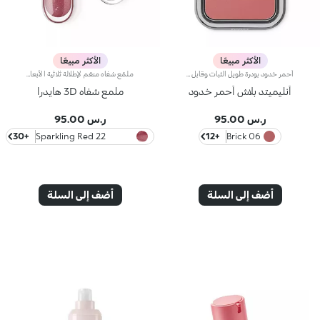
الأكثر مبيعًا
الأكثر مبيعًا
أحمر خدود بودرة طويل الثبات وقابل للبناءمثالي من أجل:إنعاش البشرة من الصباح حتى الليل مع توهج صحي لا يقاوم.يتميز لأنه:-يتميز بقوام بودرة مضغوطة مخملية فائقة الصباغة تضيف لمسة لون للوجه، تدوم حتى 12 ساعة.-يمتزج على البشرة فوراً، مانحاً شعوراً رائعاً بالراحة.-سهل الدمج، مما يتيح لك بناء اللون من خفيف إلى كثيف حسب الرغبة.-متوفر بتشطيبات مطفية ولامعة.التغليف العملي المزود بمرآة مدمجة يجعله مثالياً لتصحيح المكياج أثناء
ملمّع شفاه منعّم لإطلالة ثلاثية الأبعاد.إليك ملمّع شفاه منعّم لتتألّقي بشفاه لامعة وممتلئة. يمتاز هذا المنتج بقوام سلس ينساب على الشفاه ويمنحها مظهراً ناعماً ومشرقاً. تحتوي التركيبة على خلاصة الحسيكة*.انغمسي في عملية تطبيق تناشد الحواس وتمنح الشفاه شعوراً رائعاً، حيث ينساب هذا المنتج بسلاسة على الشفاه ويثبت عليها بشكل فوري.يمتاز المنتج بعبوة عصرية ملفتة يعلوها غطاء معدني مزدان بشعار KK على الجانب. صُممت أداة التطبيق الناعمة لإبراز قوام المنتج وتحديد الشفاه بدقّة.يتوفّر ملمّع الشفاه بباقة من 30 لوناً رائعاً بلمسات متنوّعة بدءاً من تلك الشفافة وصولاً إلى الألوان الغنية بالأصباغ وتلك اللامعة واللؤلئية. كما تمتاز جميعها بقوام غير لاصق يدوم طويلاً.
أنليميتد بلاش أحمر خدود
ملمع شفاه 3D هايدرا
ر.س 95.00
ر.س 95.00
+30
22 Sparkling Red
+12
06 Brick
Garnet
أضف إلى السلة
أضف إلى السلة