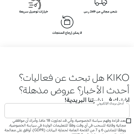
شحن مجاني من 249 ر.س
خيارات توصيل سريعة
لا يمكن إرجاع المنتجات
KIKO هل تبحث عن فعاليات؟
أحدث الأخبار؟ عروض مذهلة؟
اشترك في نشرتنا البريدية!
أدخل بريدك الإلكتروني
بعد قراءة وفهم سياسة الخصوصية، وأني قد تجاوزت 18 عامًا، وأدرك أن موافقتي
مجانية وقابلة للسحب في أي وقت وفقًا للتعليمات الواردة في سياسة الخصوصية،
ووفقًا للمادتين 6 و 7 من اللائحة العامة لحماية البيانات (GDPR)، أوافق على معالجة