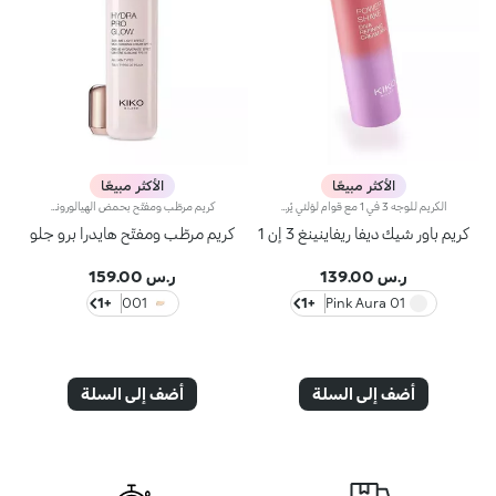
الأكثر مبيعًا
الأكثر مبيعًا
الكريم للوجه 3 في 1 مع قوام لؤلئي يُرطّب البشرة، ويُحضّرها لتطبيق المكياج مثل البرايمر ويُعزّز إشراقها. كما أنّه يتمتّع بقوام آسر ومناشد للحواس لتعزيز جمال الوجه والتألّق بإطلالة مثالية.مزايا فريدة ترتقي بنظام العناية ببشرتك:- يتمتّع بتركيبة معزّزة بخلاصة الليمون والفيتامين سي والفيتامين إي وحمض الهيالورونيك والببتيدات النباتية- أكّدت الاختبارات أنّ هذا المنتج يزيد الترطيب بنسبة 18% بعد ساعة واحدة من تطبيقه لأوّل مرّة- أكّدت الاختبارات أنّ هذا المنتج يعزّز إشراق البشرة بنسبة 11%- أكّدت الاختبارات أنّ هذا المنتج يقلّص مظهر التجاعيد بنسبة 11%- يشكّل قاعدة أساس مثالية للمكياج، ويُساعد على تعزيز ثباته- يمتاز بقوام لطيف على البشرة، وينساب عليها بسلاسة لتصبح ناعمة كالحرير ومتجانسة- تتعالى منه نفحات عطرية ناعمة من مزيج الحامض والورد والكاميليا والمغنوليا وخشب الصندل والمسك- يناسب جميع أنواع البشرة، الجافة والعادية والمختلطة- يأتي في عبوة مضغوطة مزوّدة برأس ضخّ مع تصميم عصري لإطلاق الكميّة المناسبة من المنتج بدون هدر أي منه
كريم مرطّب ومفتّح بحمض الهيالورونيك ومؤشر حماية SPF 10 يدوم مفعول هذا المرطّب طويلاً ويمنحك بشرة نضرة ومشرقة. ويحتوي على مكوّنات نشطة تحمي البشرة من الإجهاد التأكسدي وتمنحها توهّجاً صحياً.كما تمّ تعزيز تركيبته بخلاصة بذور الشعير التي تُساعد على تعزيز إشراق البشرة، وحمض الهيالورونيك وتكنولوجيا ActiGlow التجميلية الثورية التي تعزّز جمال البشرة.يمتاز المنتج بقوام حريري ويتوفّر بلون زهري خفيف. يُضفي المنتج على بشرتك شعوراً بالانتعاش عند تطبيقه، كما يُرطّبها ويمنحها تأثيراً مشرقاً. يتوفّر كريم Hydra Pro Glow المرطّب للعيون بتصميم أنيق مع أداة توزيع عملية تسمح لك بتطبيق الكميّة المناسبة من المنتج. يحتوي على كريم الوقاية من أشعة الشمس الذي يساهم في حماية الطبقة الخارجيّة من البشرة.وتفوح منه رائحة المسك والورد الآسرة.منتج مثالي لكافة أنواع البشرة.منتج مُختبر من قبل أطباء الجلد.لا يؤدّي إلى ظهور الرؤوس السوداء.**نتائج اختبارات سريريّة وأساسيّة دلالية تمّ إجراؤها على 20 امرأة استخدمنَ كريم Hydra Pro Glow الخافي للمعان لمدّة 28 يوماً
كريم باور شيك ديفا ريفاينينغ 3 إن 1
كريم مرطّب ومفتّح هايدرا برو جلو
ر.س 139.00
ر.س 159.00
+1
001
+1
01 Pink Aura
أضف إلى السلة
أضف إلى السلة