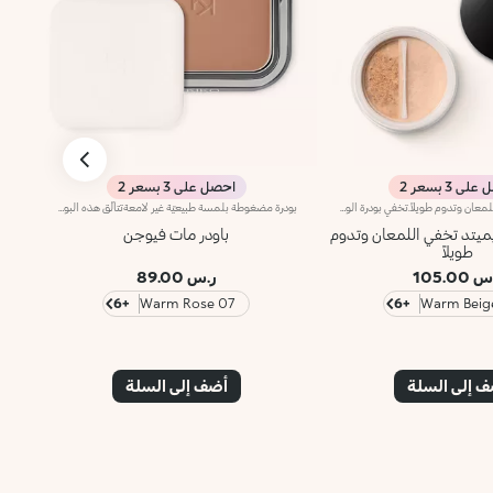
ى 3 بسعر 2
احصل على 3 بسعر 2
بودرة للوجه تخفي اللمعان وتدوم طويلاً.تخفي بودرة الوجه اللمعان وتتمتّع بتأثير طويل الأمد يدوم حتّى 12 ساعة.مفعول المنتج:يجانس قوام البشرة ويمنحها مظهراً طبيعياً ولمسة غير لامعة تدوم طويلاًمزايا المنتج:- يتمتّع بتركيبة مبتكرة ويتوفّر في 6 ألوان طبيعيّة، كما يحتوي على جزيئات دائريّة غنيّة بالأصباغ، لإطلالة مكياج طبيعيّة غير لامعة تدوم طويلاً؛- يعزّز قوامه الخفيف البشرة؛- يسمح غطاؤه المزدان بمنخل باختيار الكميّة المطلوبة من المنتج من دون هدر أيّ منه.*اختبار سريري وأساسي دلالي. ظهر التأثير غير اللامع على 60% من المستهلكات بعد 12 ساعة من تطبيق المنتج.
بودرة مضغوطة بلمسة طبيعيّة غير لامعةتتألّق هذه البودرة المخبوزة بلمسة طبيعية غير لامعة، كما تمّ تعزيز تركيبتها بالفيتامين إي وزيت الأرغان الذي يتمتّع بخصائص مغذّية وواقية. كما تزهو بقوام كريمي يثبت بطريقة مثاليّة على البشرة من دون ترك آثار عليها.عند التطبيق، ينساب اللون بسلاسة على البشرة ويندمج معها بسهولة، ويتمتّع بملمس رائع أيضاً.تأتي البودرة في في عبوة مدمجة ذات تصميم عصري ولمسة رصاصية، كما تزدان بشعار KK منقوشاً على غطائها، ويمتاز بنظام إغلاق مغناطيسي ومرآة داخلية. كما أنّها مرفقة بأداة تطبيق مميزة مصمّمة لتطبيق المنتج بطريقة مثالية. منتج مُختبر من قبل أطباء الجلد.لا يؤدّي إلى ظهور الرؤوس السوداء.
يميتد تخفي اللمعان وتدوم
باودر مات فيوجن
طويلاً
 105.00
ر.س 89.00
+6
07 Warm Rose
+6
 إلى السلة
أضف إلى السلة