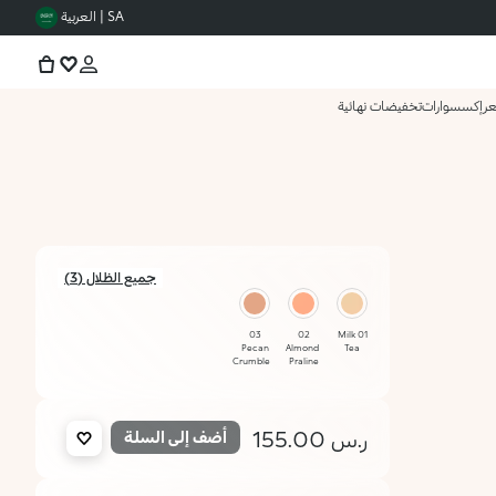
SA | العربية
عر
إكسسوارات
تخفيضات نهائية
جميع الظلال (3)
03
02
01 Milk
Pecan
Almond
Tea
Crumble
Praline
ر.س 155.00
أضف إلى السلة