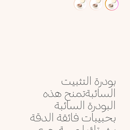
بودرة التثبيت
السائبةتمنح هذه
البودرة السائبة
بحبيبات فائقة الدقة
بشرتك لمسة حري...