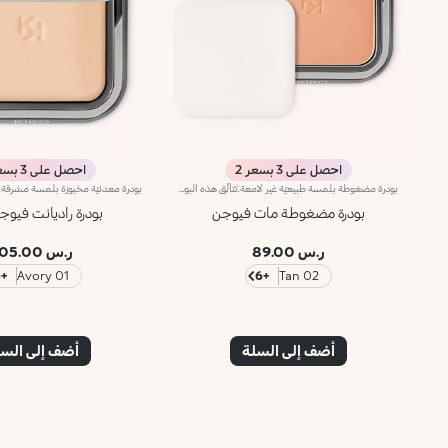
احصل على 3 بسعر 2
احصل على 3 بسعر 2
بودرة مضغوطة بلمسة طبيعيّة غير لامعة.تتألّق هذه البودرة المخبوزة بلمسة طبيعية غير لامعة، كما تمّ تعزيز تركيبتها بالفيتامين إي وزيت الأرغان الذي يتمتّع بخصائص مغذّية وواقية. كما تزهو بقوام كريمي يثبت بطريقة مثاليّة على البشرة من دون ترك آثار عليها.عند التطبيق، ينساب اللون بسلاسة على البشرة ويندمج معها بسهولة، ويتمتّع بملمس رائع أيضاً.تأتي البودرة في في عبوة مدمجة ذات تصميم عصري ولمسة رصاصية، كما تزدان بشعار KK منقوشاً على غطائها، ويمتاز بنظام إغلاق مغناطيسي ومرآة داخلية. كما أنّها مرفقة بأداة تطبيق مميزة مصمّمة لتطبيق المنتج بطريقة مثالية.
بودرة مضغوطة مات فيوجن
بودرة راديانت فيوج
ر.س 89.00
ر.س 105.00
+6
01 Avory
+6
02 Tan
أضف إلى السلة
أضف إلى الس