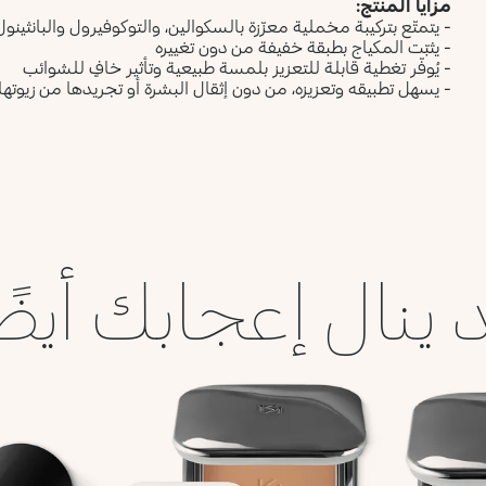
مزايا المنتج:
- يتمتّع بتركيبة مخملية معزّزة بالسكوالين، والتوكوفيرول والبانثينول
- يثبّت المكياج بطبقة خفيفة من دون تغييره
- يُوفّر تغطية قابلة للتعزيز بلمسة طبيعية وتأثير خافٍ للشوائب
- يسهل تطبيقه وتعزيزه، من دون إثقال البشرة أو تجريدها من زيوتها
 ينال إعجابك أيضً