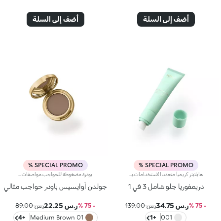
أضف إلى السلة
أضف إلى السلة
SPECIAL PROMO %
SPECIAL PROMO %
هايلايتر كريمياً متعدد الاستخدامات.يمنحك هذا المنتج إشراقاً لا مثيل له إذ يمتاز بقوام متعدّد الأبعاد معزِّز للإشراق ويتوفّر في تصميم عملي ليبرز جمال وجهك وعينيك وشفتيك الحقيقي.مزايا المنتج:- يمتاز بتركيبة متقزّحة وخفيفة معزّزة باللآلئ البنفسجية والزرقاء والذهبية، تضمن تطبيقاً مريحاً- يعزّز إشراق البشرة بلمعان لا مثيل له ويجفّ على الفور- يوفّر تغطية خفيفة إلى متوسّطة- يسمح لك رأس الفرشاة بتطبيق المنتج مباشرةً على الوجه بدقّة عالية- يأتي في أنبوب مستدقّ بتصميم كلاسيكي يطلق الكمية المنشودة، لتتمكني من مدّها بأطراف الأصابع فتغلّف البشرة بلمسة نهائية مثالية
بودرة مضغوطة للحواجب.مواصفات المنتج:يتمتّع بقوام حريري غني بالأصباغ يثبت على الشعيرات لإطلالة حواجب طبيعيةيسمح لكِ بتحديد شكل حاجبيك أو إبرازهما وملئهمايوفّر كثافة قابلة للتعزيز للحصول على النتيجة المطلوبةيسهل تطبيقه ودمجهنقدّم لكِ هذا المنتج المصمّم لتعزيز لون حاجبيك ومنحهما كثافةً أكبر وإبراز جمالهما.
دريمفوريا جلو شامل 3 في 1
جولدن أوايسيس باودر حواجب مثالي
ر.س 34.75
ر.س 22.25
- 75 %
ر.س 139.00
- 75 %
ر.س 89.00
+4
01 Medium Brown
+1
001