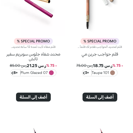
SPECIAL PROMO %
SPECIAL PROMO %
قلم لتحديد الحواجب.نقدّم لك قلماً لتحديد الحواجب يأتي مع فرشاة عملية.وهو منتج نباتي صرف يحتوي على 99% من المكوّنات المشتقّة من مواد خام طبيعيّة.مفعول المنتج:يساعدك على هندمة حاجبيك وتحديدهما في غضون ثوانٍ لتحصلي على نتائج لا تشوبها شائبةمزايا المنتج:- يتمتّع بفرشاة مبتكرة ترتّب الحواجب، فضلاً عن قلم يحدّدها بمنتهى الدقة ويضفي عليها لوناً غنياً بالأصباغ للحصول على نتائج احترافية.- يحتوي القلم على خلاصة البابونج لتطبيق مريح جداً- يتوفّر في 3 ألوان طبيعية غير لامعة ليتناسب مع كافة ألوان الحواجب
قلم شفاه ثابت لمدة 12 ساعة.تحديد لا مثيل له وثبات فائق* لهذا القلم الحسي الذي يعزز الشفاه وشكلها بخطوة واحدة بسيطة.سيعجبك لأنه-تركيبته غنية بحمض الهيالورونيك-قوامه الناعم والكريمي والمصبوغ مريح للغاية على الشفاه وسهل الاستخدام-تعزز الشفاه من الفجر حتى الغسق بفضل ثباته لمدة 12 ساعة*-يحسن أداء أحمر الشفاه من خلال تقليل خطر التلطيخ-يسمح الطرف الرفيع والآلية الأوتوماتيكية بأقصى قدر من التحكم والعملية التامة
قلم حواجب جرين مي
محدد شفاه جلوس سوبريم سفير
تاتش
ر.س 18.75
ر.س 21.25
- 75 %
ر.س 75.00
- 75 %
ر.س 85.00
+8
07 Plum Glazed
+3
101 Taupe
أضف إلى السلة
أضف إلى السلة