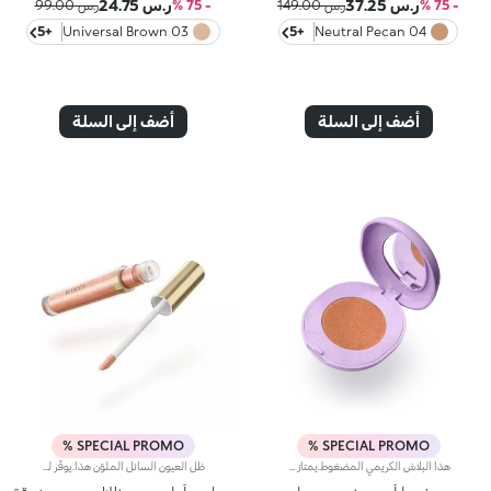
ر.س 37.25
ر.س 24.75
- 75 %
ر.س 149.00
- 75 %
ر.س 99.00
+5
03 Universal Brown
+5
04 Neutral Pecan
أضف إلى السلة
أضف إلى السلة
SPECIAL PROMO %
SPECIAL PROMO %
هذا البلاش الكريمي المضغوط.يمتاز هذا المنتج المناشد للحواس بتركيبة مستوحاة من نعومة السُحب التي تدفّئها أشعة شمس المغيب. كما يُعدّ مثاليّاً لإضفاء الإشراق على بشرة الوجه وتعزيز ملامحه وإبرازها لمدّة طويلة.مزايا المنتج:- يتمتّع بتركيبة تبقى ثابتة لمدّة تدوم حتى 10 ساعات- يتميّز بقوام خفيف كالبودرة وكريمي كالبلسم فينساب بسلاسة على البشرة- يسهل دمج ألوانه الدافئة بسلاسة على البشرة، من دون ترك خطوط بارزة- يتمتّع بلمسة راقية غير لامعة- يتمتّع بتركيبة قابلة للدمج توفّر أقصى قدر من التغطية- يأتي مع مرآة مدمجة
ظل العيون السائل الملوّن هذا.يوفّر لمسة مشرقة ولامعة خفيفة على الجفون، لتتألّقي بإطلالة مميزّة بلمسات لونية غنية تسلب القلوب.مواصفات المنتج:يتميّز بقوام فريد يتحوّل من سائل إلى بودرةيتمتّع بتركيبة معزّزة بزيت بذور المانغويُضفي لمسة مشرقة مع تأثير لوني كثيف ومتجانس من التمريرة الأولىيمتاز بتركيبة قابلة للتعزيزيأتي مع أداة تطبيق مخملية ليضمن تطبيقاً سهلاً ودقيقاً