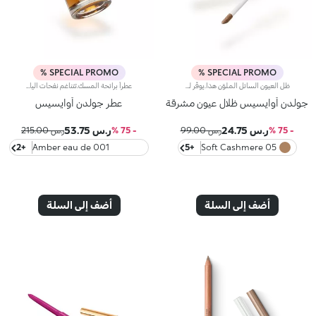
SPECIAL PROMO %
SPECIAL PROMO %
ظل العيون السائل الملوّن هذا.يوفّر لمسة مشرقة ولامعة خفيفة على الجفون، لتتألّقي بإطلالة مميزّة بلمسات لونية غنية تسلب القلوب.مواصفات المنتج:يتميّز بقوام فريد يتحوّل من سائل إلى بودرةيتمتّع بتركيبة معزّزة بزيت بذور المانغويُضفي لمسة مشرقة مع تأثير لوني كثيف ومتجانس من التمريرة الأولىيمتاز بتركيبة قابلة للتعزيزيأتي مع أداة تطبيق مخملية ليضمن تطبيقاً سهلاً ودقيقاً
عطراً برائحة المسك.تتناغم نفحات الياسمين الفاخرة مع الروائح التابلية الناعمة والنغمات الخشبية الراقية التي تأسر الحواس بشكل فوري. وتُجسّد رحلة عبر الجمال المستتر، والألوان المختلفة والقوامات الشفافة، على وقع أنغام موسيقى من الشرق الأقصى.مواصفات المنتج:تتعالى من مقدّمته نفحات تابلية فوّاحة ورائحة اليلانغ يلانغ الاستوائية مع لمسات فاكهية تناشد الحواسيتميّز قلبه بنغمات مسكية نابضة بالحيوية، حيث يفوح بباقة من الأزهار البيضاء والورد والياسمين والفلفل الزهريتنبعث من قاعدته لمسات الفانيلا الحلوة والباتشولي وخشب الصندل والفيتيفر الغني ونغمات العنبر الساحرة ويدوم أثرها طويلاً
جولدن أوايسيس ظلال عيون مشرقة
عطر جولدن أوايسيس
ر.س 24.75
ر.س 53.75
- 75 %
ر.س 99.00
- 75 %
ر.س 215.00
+2
001 Amber eau de
+5
05 Soft Cashmere
parfum
أضف إلى السلة
أضف إلى السلة