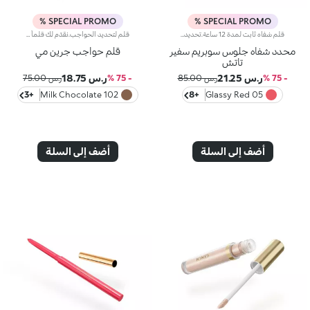
SPECIAL PROMO %
SPECIAL PROMO %
قلم شفاه ثابت لمدة 12 ساعة.تحديد لا مثيل له وثبات فائق* لهذا القلم الحسي الذي يعزز الشفاه وشكلها بخطوة واحدة بسيطة.سيعجبك لأنه-تركيبته غنية بحمض الهيالورونيك-قوامه الناعم والكريمي والمصبوغ مريح للغاية على الشفاه وسهل الاستخدام-تعزز الشفاه من الفجر حتى الغسق بفضل ثباته لمدة 12 ساعة*-يحسن أداء أحمر الشفاه من خلال تقليل خطر التلطيخ-يسمح الطرف الرفيع والآلية الأوتوماتيكية بأقصى قدر من التحكم والعملية التامة
قلم لتحديد الحواجب.نقدّم لك قلماً لتحديد الحواجب يأتي مع فرشاة عملية.وهو منتج نباتي صرف يحتوي على 99% من المكوّنات المشتقّة من مواد خام طبيعيّة.مفعول المنتج:يساعدك على هندمة حاجبيك وتحديدهما في غضون ثوانٍ لتحصلي على نتائج لا تشوبها شائبةمزايا المنتج:- يتمتّع بفرشاة مبتكرة ترتّب الحواجب، فضلاً عن قلم يحدّدها بمنتهى الدقة ويضفي عليها لوناً غنياً بالأصباغ للحصول على نتائج احترافية.- يحتوي القلم على خلاصة البابونج لتطبيق مريح جداً- يتوفّر في 3 ألوان طبيعية غير لامعة ليتناسب مع كافة ألوان الحواجب
محدد شفاه جلوس سوبريم سفير
قلم حواجب جرين مي
تاتش
ر.س 21.25
ر.س 18.75
- 75 %
ر.س 85.00
- 75 %
ر.س 75.00
+3
102 Milk Chocolate
+8
05 Glassy Red
أضف إلى السلة
أضف إلى السلة