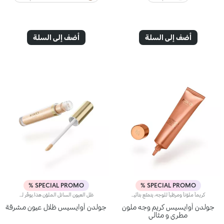
أضف إلى السلة
أضف إلى السلة
SPECIAL PROMO %
SPECIAL PROMO %
كريماً ملوّناً ومرطّباً للوجه، يتمتّع بتأثير خافٍ للشوائب.يمتاز هذا المرطّب الملوّن بتركيبة تخاطب الحواس وتزخر بمكوّنات ثورية للعناية بالبشرة، فيجانس لون البشرة ويعزز إشراقها.مواصفات المنتج:يتمتّع بتركيبة مرطّبة، معزّزة بالنياسيناميد والفيتامين سييمتاز بقوام خفيف يوفّر لمسة متوهجة وطبيعيةيوفّر تغطية خفيفة إلى متوسّطة، قابلة للتعديل للحصول على نتيجة مثاليةيخفي التغيرات في اللون والشوائب في خطوة واحدة
ظل العيون السائل الملوّن هذا.يوفّر لمسة مشرقة ولامعة خفيفة على الجفون، لتتألّقي بإطلالة مميزّة بلمسات لونية غنية تسلب القلوب.مواصفات المنتج:يتميّز بقوام فريد يتحوّل من سائل إلى بودرةيتمتّع بتركيبة معزّزة بزيت بذور المانغويُضفي لمسة مشرقة مع تأثير لوني كثيف ومتجانس من التمريرة الأولىيمتاز بتركيبة قابلة للتعزيزيأتي مع أداة تطبيق مخملية ليضمن تطبيقاً سهلاً ودقيقاً
جولدن أوايسيس كريم وجه ملون
جولدن أوايسيس ظلال عيون مشرقة
مطري و مثالي