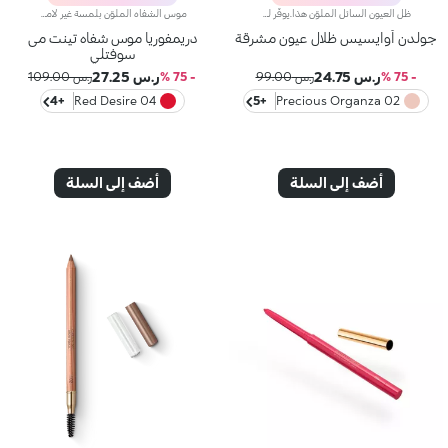
ظل العيون السائل الملوّن هذا.يوفّر لمسة مشرقة ولامعة خفيفة على الجفون، لتتألّقي بإطلالة مميزّة بلمسات لونية غنية تسلب القلوب.مواصفات المنتج:يتميّز بقوام فريد يتحوّل من سائل إلى بودرةيتمتّع بتركيبة معزّزة بزيت بذور المانغويُضفي لمسة مشرقة مع تأثير لوني كثيف ومتجانس من التمريرة الأولىيمتاز بتركيبة قابلة للتعزيزيأتي مع أداة تطبيق مخملية ليضمن تطبيقاً سهلاً ودقيقاً
موس الشفاه الملوّن بلمسة غير لامعة.يتمتّع بقوام خفيف ومتطوّر يمنحك نتيجة مبهرة. غلّفي شفتيك بلمسة حريرية وبلون ناعم وتأثير خافٍ للشوائب.مزايا المنتج:- يتمتّع بتركيبة غنيّة بحمض الهيالورونيك- يمتاز بقوام ناعم يغلّف الشفاه بنعومة وراحة تخاطب الحواس- يدلّل الشفاه وينساب عليها بسلاسة، لتشكيل طبقة مخملية مرنة- يوفّر تغطية متوسّطة- يأتي مع أداة تطبيق مخملية ليضمن تطبيقاً سهلاً ودقيقاً
جولدن أوايسيس ظلال عيون مشرقة
دريمفوريا موس شفاه تينت مى
سوفتلي
ر.س 24.75
ر.س 27.25
- 75 %
ر.س 99.00
- 75 %
ر.س 109.00
+4
04 Red Desire
+5
02 Precious Organza
أضف إلى السلة
أضف إلى السلة