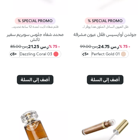
SPECIAL PROMO %
SPECIAL PROMO %
ظل العيون السائل الملوّن هذا.يوفّر لمسة مشرقة ولامعة خفيفة على الجفون، لتتألّقي بإطلالة مميزّة بلمسات لونية غنية تسلب القلوب.مواصفات المنتج:يتميّز بقوام فريد يتحوّل من سائل إلى بودرةيتمتّع بتركيبة معزّزة بزيت بذور المانغويُضفي لمسة مشرقة مع تأثير لوني كثيف ومتجانس من التمريرة الأولىيمتاز بتركيبة قابلة للتعزيزيأتي مع أداة تطبيق مخملية ليضمن تطبيقاً سهلاً ودقيقاً
قلم شفاه ثابت لمدة 12 ساعة.تحديد لا مثيل له وثبات فائق* لهذا القلم الحسي الذي يعزز الشفاه وشكلها بخطوة واحدة بسيطة.سيعجبك لأنه-تركيبته غنية بحمض الهيالورونيك-قوامه الناعم والكريمي والمصبوغ مريح للغاية على الشفاه وسهل الاستخدام-تعزز الشفاه من الفجر حتى الغسق بفضل ثباته لمدة 12 ساعة*-يحسن أداء أحمر الشفاه من خلال تقليل خطر التلطيخ-يسمح الطرف الرفيع والآلية الأوتوماتيكية بأقصى قدر من التحكم والعملية التامة
جولدن أوايسيس ظلال عيون مشرقة
محدد شفاه جلوس سوبريم سفير
تاتش
ر.س 24.75
ر.س 21.25
- 75 %
ر.س 99.00
- 75 %
ر.س 85.00
+8
03 Dazzling Coral
+5
01 Perfect Gold
أضف إلى السلة
أضف إلى السلة