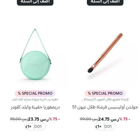
أضف إلى السلة
أضف إلى السلة
SPECIAL PROMO %
SPECIAL PROMO %
فرشاة لتطبيق ظلال العيون الكريميةلا بدّ لك من اقتناء هذا المنتج للمنطقة المحيطة بالعين لتطبيق ظلال العيون البودرية بدون تلطّخ ودمجها بسلاسة من أجل ابتكار إطلالة عيون استثنائية.مواصفات المنتج:ياتي المنتج المسطّح برأس مدوّر مصمّم لتطبيق ظلال العيون البودرية والكريمية بسلاسة ودمجها بسهولة على العيون لابتكار إطلالات رائعةيتمتّع بشعيرات اصطناعية ناعمة ولطيفة جداً على البشرة، تضمن لها ملمساً مريحاًيتمتّع بمقبض مريح وسهل الاستخدام ليوفّر قدرة تحكّم عالية أثناء التطبيق
حقيبة يد دائرية مزوّدة بحزام كتف للمكياج والأكسسوارات.تتيح لك هذه الحقيبة الأنيقة والعمليّة توضيب منتجات المكياج وترتيبها، فتكون بمتناول يدك أينما ذهبت. كما أنّ حجمها الصغير يجعلها ملائمة لمناسباتٍ مختلفة.مزايا المنتج:- يحاكي القماش الناعم باللون الأخضر النعناعي الفاتح وتصميمه الفريد نعومة السُحب- يأتي مع حزام كتف مصنوع من القماش باللون نفسه، ومساحة تخزين واحدة، وسحّاب باللون الذهبي- يحمل شعار علامة KIKO MILANO الأيقوني من الأمام- القطر 15 سنتم - العمق 5 سنتميتوفّر في لون واحد فقط
جولدن أوايسيس فرشاة ظلال عيون 51
دريمفوريا حقيبة وايلد كلاودز
ر.س 24.75
ر.س 23.75
- 75 %
ر.س 99.00
- 75 %
ر.س 95.00
+1
001
+1
001