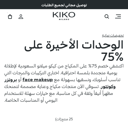
توصيل مجاني لجميع الطلبات
تخفيضات نهائية
الوحدات الأخيرة على
%75
اكتشفي خصم 75% على المكياج من كيكو ميلانو السعودية لإطلالة
يومية متجددة بلمسة احترافية. اختاري التركيبات والدرجات التي
تناسب أسلوبك، ونسقيها بسهولة مع
face makeup
أو
برونزر
وكونتور
. تسوقي الآن منتجات مكياج وعناية مصممة لتمنحك
مظهراً أنيقاً وثقة في كل مناسبة، مع خيارات سهلة للاستخدام
اليومي أو المناسبات الخاصة.
25 منتج(ات)