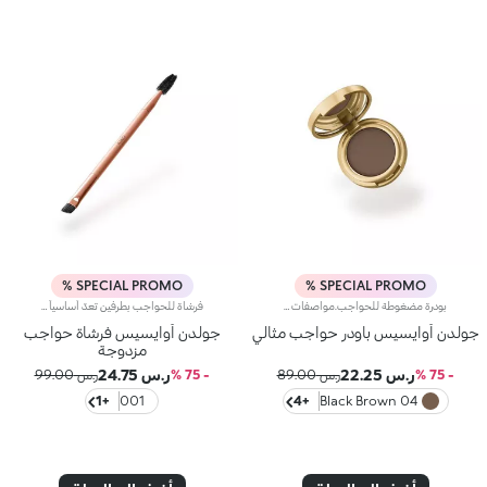
SPECIAL PROMO %
SPECIAL PROMO %
بودرة مضغوطة للحواجب.مواصفات المنتج:يتمتّع بقوام حريري غني بالأصباغ يثبت على الشعيرات لإطلالة حواجب طبيعيةيسمح لكِ بتحديد شكل حاجبيك أو إبرازهما وملئهمايوفّر كثافة قابلة للتعزيز للحصول على النتيجة المطلوبةيسهل تطبيقه ودمجهنقدّم لكِ هذا المنتج المصمّم لتعزيز لون حاجبيك ومنحهما كثافةً أكبر وإبراز جمالهما.
فرشاة للحواجب بطرفين تعدّ أساسياً للتألق بحواجب مهندمة ومحدّدة، فهو يشكّل أداةً عمليّة ومتعدّدة الاستخدامات لتحديد الحواجب وتمشيطها وتهذيبها، فضلاً عن إمكانية استخدامه لدمج المنتجات البودرية والكريمية.مواصفات المنتج:يتمتّع بطرفين، أحدهما لتمشيط الحواجب، والآخر مزوّد بفرشاة مائلة لتحديد شكلها وتطبيق بودرة الحواجب Golden Oasis Brow Perfection Powderصُنع من شعيرات صناعية مدمجة ناعمة وعالية الجودةيضمن قدرة تحكّم عالية ويعدّ عملياً ومتعدّد الاستخداماتيوفّر فرشاة 2 في 1 للتمتّع بحواجب مذهلة
جولدن أوايسيس باودر حواجب مثالي
جولدن أوايسيس فرشاة حواجب
مزدوجة
ر.س 22.25
ر.س 24.75
- 75 %
ر.س 89.00
- 75 %
ر.س 99.00
+1
001
+4
04 Black Brown