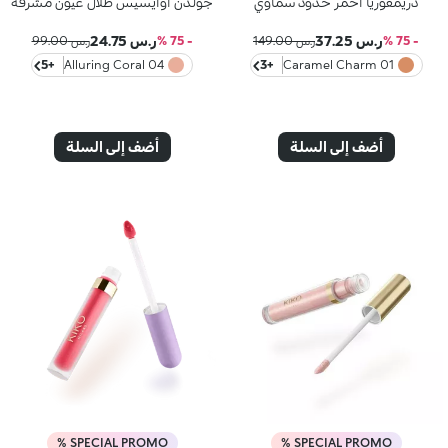
دريمفوريا أحمر خدود سماوي
جولدن أوايسيس ظلال عيون مشرقة
ر.س 37.25
ر.س 24.75
- 75 %
ر.س 149.00
- 75 %
ر.س 99.00
+5
04 Alluring Coral
+3
01 Caramel Charm
أضف إلى السلة
أضف إلى السلة
SPECIAL PROMO %
SPECIAL PROMO %