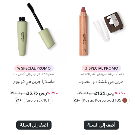
SPECIAL PROMO %
SPECIAL PROMO %
قلم أحمر شفاه وبلاش.نُقدّم لك قلم أحمر شفاه وبلاش 2 في 1.مفعول المنتج:يضفي على شفتيك وخديك لمسة لونية مميزة بمنتج واحد.مزايا المنتج:- يتمتّع بتركيبة اشتُقّت 94% من مكوّناتها من مواد خام طبيعية، كما أنّها معزّزة بزبدة الشيا العضوية وزيت الخروع؛- يمتاز بقوام كريمي وبرأس عريض فيوفّر تطبيقاً سهلاً جداً ومريحاً؛- تمّ تزويده بمبراة مطابقة.لا يؤدّي إلى ظهور الرؤوس السوداء
ماسكارا تكثّف الرموش إلى أقصى حد.مفعول المنتج:تجعل الرموش مقوّسة وكثيفة إلى أقصى حدّ بسهولة.مزايا المنتج:- يتمتّع بتركيبة اشتُقّت 99% من مكوّناتها من مواد خام طبيعية، كما أنّها معزّزة بزبدة الشيا العضوية؛- يمتاز بقوام سائل وبفرشاة مميّزة الشكل لتفرقة الرموش وتثبيت تقوّسها؛- يكشف عن لون مثالي، كما تتيح أداة التطبيق توزيع الماسكارا بتجانس والوصول إلى أقصر الرموش؛- يُغلّف الرموش ويُعزّها من دون ترك بقايا أو تكتلات.
جرين مي للشفاه و الخدود
ماسكارا جرين مي فوليوم
ر.س 21.25
ر.س 23.75
- 75 %
ر.س 85.00
- 75 %
ر.س 95.00
+1
101 Pure Black
+3
105 Rustic Rosewood
أضف إلى السلة
أضف إلى السلة