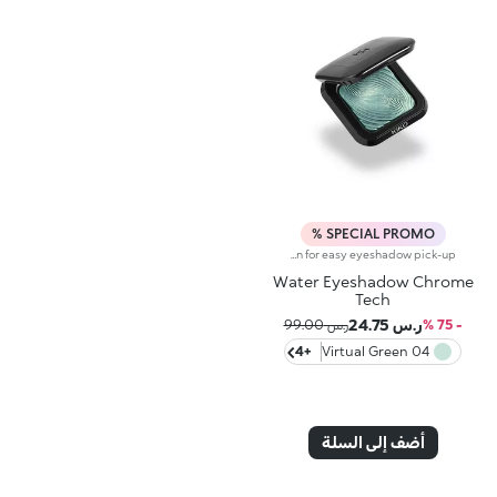
SPECIAL PROMO %
Metallic-finish eyeshadow. A mixture of state-of-the-art spherical powders for an exceptional chromatic effect. Extreme fluidity, pure luminosity, maximum comfort and a precious prismatic effect for a magnetic gaze and for covering the eyelids with light. You’ll love it because :-Its soft, creamy, light and adherent texture is ideal for multidimensional make-up looks-It’s full of colour with lively dimensions and extraordinary clarity-It leaves a metallic, ultra-shiny and multifaceted finish-Its full, even colour release from the very first stroke and high blendability allow you to experiment with intensity and effects-It features an iconic, ergonomic design for easy eyeshadow pick-up
Water Eyeshadow Chrome
Tech
ر.س 24.75
- 75 %
ر.س 99.00
+4
04 Virtual Green
أضف إلى السلة