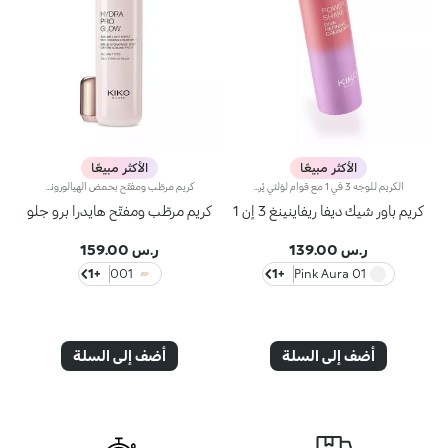
الأكثر مبيعًا
الأكثر مبيعًا
الكريم للوجه 3 في 1 مع قوام لؤلئي يُرطّب البشرة، ويُحضّرها لتطبيق المكياج مثل البرايمر ويُعزّز إشراقها. كما أنّه يتمتّع بقوام آسر ومناشد للحواس لتعزيز جمال الوجه والتألّق بإطلالة مثالية.مزايا فريدة ترتقي بنظام العناية ببشرتك:- يتمتّع بتركيبة معزّزة بخلاصة الليمون والفيتامين سي والفيتامين إي وحمض الهيالورونيك والببتيدات النباتية- أكّدت الاختبارات أنّ هذا المنتج يزيد الترطيب بنسبة 18% بعد ساعة واحدة من تطبيقه لأوّل مرّة- أكّدت الاختبارات أنّ هذا المنتج يعزّز إشراق البشرة بنسبة 11%- أكّدت الاختبارات أنّ هذا المنتج يقلّص مظهر التجاعيد بنسبة 11%- يشكّل قاعدة أساس مثالية للمكياج، ويُساعد على تعزيز ثباته- يمتاز بقوام لطيف على البشرة، وينساب عليها بسلاسة لتصبح ناعمة كالحرير ومتجانسة- تتعالى منه نفحات عطرية ناعمة من مزيج الحامض والورد والكاميليا والمغنوليا وخشب الصندل والمسك- يناسب جميع أنواع البشرة، الجافة والعادية والمختلطة- يأتي في عبوة مضغوطة مزوّدة برأس ضخّ مع تصميم عصري لإطلاق الكميّة المناسبة من المنتج بدون هدر أي منه
كريم مرطّب ومفتّح بحمض الهيالورونيك ومؤشر حماية SPF 10 يدوم مفعول هذا المرطّب طويلاً ويمنحك بشرة نضرة ومشرقة. ويحتوي على مكوّنات نشطة تحمي البشرة من الإجهاد التأكسدي وتمنحها توهّجاً صحياً.كما تمّ تعزيز تركيبته بخلاصة بذور الشعير التي تُساعد على تعزيز إشراق البشرة، وحمض الهيالورونيك وتكنولوجيا ActiGlow التجميلية الثورية التي تعزّز جمال البشرة.يمتاز المنتج بقوام حريري ويتوفّر بلون زهري خفيف. يُضفي المنتج على بشرتك شعوراً بالانتعاش عند تطبيقه، كما يُرطّبها ويمنحها تأثيراً مشرقاً. يتوفّر كريم Hydra Pro Glow المرطّب للعيون بتصميم أنيق مع أداة توزيع عملية تسمح لك بتطبيق الكميّة المناسبة من المنتج. يحتوي على كريم الوقاية من أشعة الشمس الذي يساهم في حماية الطبقة الخارجيّة من البشرة.وتفوح منه رائحة المسك والورد الآسرة.منتج مثالي لكافة أنواع البشرة.منتج مُختبر من قبل أطباء الجلد.لا يؤدّي إلى ظهور الرؤوس السوداء.**نتائج اختبارات سريريّة وأساسيّة دلالية تمّ إجراؤها على 20 امرأة استخدمنَ كريم Hydra Pro Glow الخافي للمعان لمدّة 28 يوماً
كريم باور شيك ديفا ريفاينينغ 3 إن 1
كريم مرطّب ومفتّح هايدرا برو جلو
ر.س 139.00
ر.س 159.00
+1
001
+1
01 Pink Aura
أضف إلى السلة
أضف إلى السلة