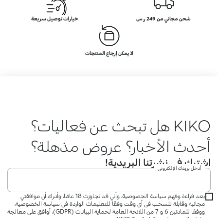
شحن مجاني من 249 ر.س
خيارات توصيل سريعة
لا يمكن إرجاع المنتجات
KIKO هل تبحث عن فعاليات؟
أحدث الأخبار؟ عروض مذهلة؟
اشترك في نشرتنا البريدية!
أدخل بريدك الإلكتروني
بعد قراءة وفهم سياسة الخصوصية، وأني قد تجاوزت 18 عامًا، وأدرك أن موافقتي
مجانية وقابلة للسحب في أي وقت وفقًا للتعليمات الواردة في سياسة الخصوصية،
ووفقًا للمادتين 6 و 7 من اللائحة العامة لحماية البيانات (GDPR)، أوافق على معالجة