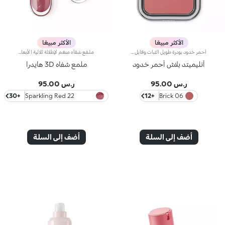
الأكثر مبيعًا
الأكثر مبيعًا
أحمر خدود بودرة طويل الثبات وقابل للبناءمثالي من أجل:إنعاش البشرة من الصباح حتى الليل مع توهج صحي لا يقاوم.يتميز لأنه:-يتميز بقوام بودرة مضغوطة مخملية فائقة الصباغة تضيف لمسة لون للوجه، تدوم حتى 12 ساعة.-يمتزج على البشرة فوراً، مانحاً شعوراً رائعاً بالراحة.-سهل الدمج، مما يتيح لك بناء اللون من خفيف إلى كثيف حسب الرغبة.-متوفر بتشطيبات مطفية ولامعة.التغليف العملي المزود بمرآة مدمجة يجعله مثالياً لتصحيح المكياج أثناء
ملمّع شفاه منعّم لإطلالة ثلاثية الأبعاد.إليك ملمّع شفاه منعّم لتتألّقي بشفاه لامعة وممتلئة. يمتاز هذا المنتج بقوام سلس ينساب على الشفاه ويمنحها مظهراً ناعماً ومشرقاً. تحتوي التركيبة على خلاصة الحسيكة*.انغمسي في عملية تطبيق تناشد الحواس وتمنح الشفاه شعوراً رائعاً، حيث ينساب هذا المنتج بسلاسة على الشفاه ويثبت عليها بشكل فوري.يمتاز المنتج بعبوة عصرية ملفتة يعلوها غطاء معدني مزدان بشعار KK على الجانب. صُممت أداة التطبيق الناعمة لإبراز قوام المنتج وتحديد الشفاه بدقّة.يتوفّر ملمّع الشفاه بباقة من 30 لوناً رائعاً بلمسات متنوّعة بدءاً من تلك الشفافة وصولاً إلى الألوان الغنية بالأصباغ وتلك اللامعة واللؤلئية. كما تمتاز جميعها بقوام غير لاصق يدوم طويلاً.
أنليميتد بلاش أحمر خدود
ملمع شفاه 3D هايدرا
ر.س 95.00
ر.س 95.00
+30
22 Sparkling Red
+12
06 Brick
Garnet
أضف إلى السلة
أضف إلى السلة