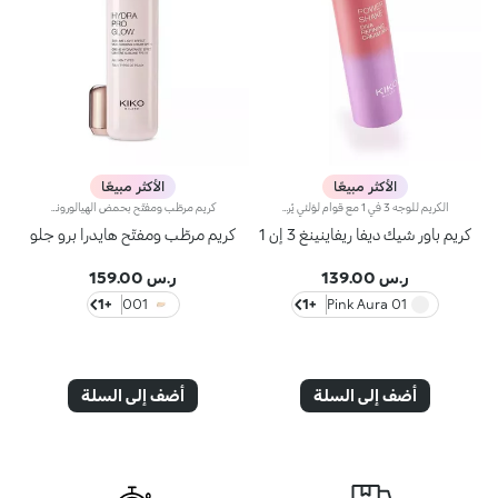
الأكثر مبيعًا
الأكثر مبيعًا
الكريم للوجه 3 في 1 مع قوام لؤلئي يُرطّب البشرة، ويُحضّرها لتطبيق المكياج مثل البرايمر ويُعزّز إشراقها. كما أنّه يتمتّع بقوام آسر ومناشد للحواس لتعزيز جمال الوجه والتألّق بإطلالة مثالية.مزايا فريدة ترتقي بنظام العناية ببشرتك:- يتمتّع بتركيبة معزّزة بخلاصة الليمون والفيتامين سي والفيتامين إي وحمض الهيالورونيك والببتيدات النباتية- أكّدت الاختبارات أنّ هذا المنتج يزيد الترطيب بنسبة 18% بعد ساعة واحدة من تطبيقه لأوّل مرّة- أكّدت الاختبارات أنّ هذا المنتج يعزّز إشراق البشرة بنسبة 11%- أكّدت الاختبارات أنّ هذا المنتج يقلّص مظهر التجاعيد بنسبة 11%- يشكّل قاعدة أساس مثالية للمكياج، ويُساعد على تعزيز ثباته- يمتاز بقوام لطيف على البشرة، وينساب عليها بسلاسة لتصبح ناعمة كالحرير ومتجانسة- تتعالى منه نفحات عطرية ناعمة من مزيج الحامض والورد والكاميليا والمغنوليا وخشب الصندل والمسك- يناسب جميع أنواع البشرة، الجافة والعادية والمختلطة- يأتي في عبوة مضغوطة مزوّدة برأس ضخّ مع تصميم عصري لإطلاق الكميّة المناسبة من المنتج بدون هدر أي منه
كريم مرطّب ومفتّح بحمض الهيالورونيك ومؤشر حماية SPF 10 يدوم مفعول هذا المرطّب طويلاً ويمنحك بشرة نضرة ومشرقة. ويحتوي على مكوّنات نشطة تحمي البشرة من الإجهاد التأكسدي وتمنحها توهّجاً صحياً.كما تمّ تعزيز تركيبته بخلاصة بذور الشعير التي تُساعد على تعزيز إشراق البشرة، وحمض الهيالورونيك وتكنولوجيا ActiGlow التجميلية الثورية التي تعزّز جمال البشرة.يمتاز المنتج بقوام حريري ويتوفّر بلون زهري خفيف. يُضفي المنتج على بشرتك شعوراً بالانتعاش عند تطبيقه، كما يُرطّبها ويمنحها تأثيراً مشرقاً. يتوفّر كريم Hydra Pro Glow المرطّب للعيون بتصميم أنيق مع أداة توزيع عملية تسمح لك بتطبيق الكميّة المناسبة من المنتج. يحتوي على كريم الوقاية من أشعة الشمس الذي يساهم في حماية الطبقة الخارجيّة من البشرة.وتفوح منه رائحة المسك والورد الآسرة.منتج مثالي لكافة أنواع البشرة.منتج مُختبر من قبل أطباء الجلد.لا يؤدّي إلى ظهور الرؤوس السوداء.**نتائج اختبارات سريريّة وأساسيّة دلالية تمّ إجراؤها على 20 امرأة استخدمنَ كريم Hydra Pro Glow الخافي للمعان لمدّة 28 يوماً
كريم باور شيك ديفا ريفاينينغ 3 إن 1
كريم مرطّب ومفتّح هايدرا برو جلو
ر.س 139.00
ر.س 159.00
+1
001
+1
01 Pink Aura
أضف إلى السلة
أضف إلى السلة