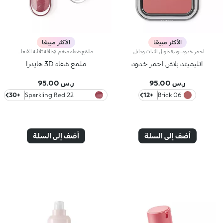
الأكثر مبيعًا
الأكثر مبيعًا
أحمر خدود بودرة طويل الثبات وقابل للبناءمثالي من أجل:إنعاش البشرة من الصباح حتى الليل مع توهج صحي لا يقاوم.يتميز لأنه:-يتميز بقوام بودرة مضغوطة مخملية فائقة الصباغة تضيف لمسة لون للوجه، تدوم حتى 12 ساعة.-يمتزج على البشرة فوراً، مانحاً شعوراً رائعاً بالراحة.-سهل الدمج، مما يتيح لك بناء اللون من خفيف إلى كثيف حسب الرغبة.-متوفر بتشطيبات مطفية ولامعة.التغليف العملي المزود بمرآة مدمجة يجعله مثالياً لتصحيح المكياج أثناء
ملمّع شفاه منعّم لإطلالة ثلاثية الأبعاد.إليك ملمّع شفاه منعّم لتتألّقي بشفاه لامعة وممتلئة. يمتاز هذا المنتج بقوام سلس ينساب على الشفاه ويمنحها مظهراً ناعماً ومشرقاً. تحتوي التركيبة على خلاصة الحسيكة*.انغمسي في عملية تطبيق تناشد الحواس وتمنح الشفاه شعوراً رائعاً، حيث ينساب هذا المنتج بسلاسة على الشفاه ويثبت عليها بشكل فوري.يمتاز المنتج بعبوة عصرية ملفتة يعلوها غطاء معدني مزدان بشعار KK على الجانب. صُممت أداة التطبيق الناعمة لإبراز قوام المنتج وتحديد الشفاه بدقّة.يتوفّر ملمّع الشفاه بباقة من 30 لوناً رائعاً بلمسات متنوّعة بدءاً من تلك الشفافة وصولاً إلى الألوان الغنية بالأصباغ وتلك اللامعة واللؤلئية. كما تمتاز جميعها بقوام غير لاصق يدوم طويلاً.
أنليميتد بلاش أحمر خدود
ملمع شفاه 3D هايدرا
ر.س 95.00
ر.س 95.00
+30
22 Sparkling Red
+12
06 Brick
Garnet
أضف إلى السلة
أضف إلى السلة