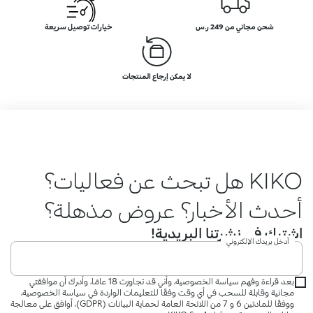
شحن مجاني من 249 ر.س
خيارات توصيل سريعة
لا يمكن إرجاع المنتجات
KIKO هل تبحث عن فعاليات؟
أحدث الأخبار؟ عروض مذهلة؟
اشترك في نشرتنا البريدية!
أدخل بريدك الإلكتروني
بعد قراءة وفهم سياسة الخصوصية، وأني قد تجاوزت 18 عامًا، وأدرك أن موافقتي
مجانية وقابلة للسحب في أي وقت وفقًا للتعليمات الواردة في سياسة الخصوصية،
ووفقًا للمادتين 6 و 7 من اللائحة العامة لحماية البيانات (GDPR)، أوافق على معالجة