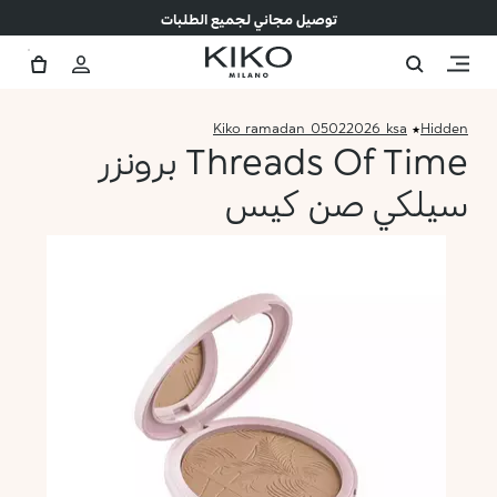
توصيل مجاني لجميع الطلبات
Kiko_ramadan_05022026_ksa
Hidden
Threads Of Time برونزر
سيلكي صن كيس