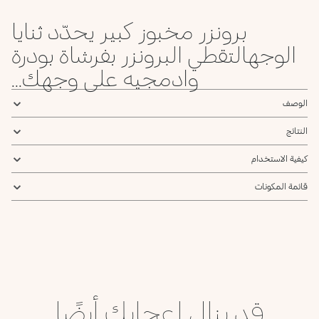
برونزر مخبوز كبير يحدّد ثنايا
الوجهالتقطي البرونزر بفرشاة بودرة
وادمجيه على وجهك...
الوصف
النتائج
كيفية الاستخدام
قائمة المكونات
قد ينال إعجابك أيضًا