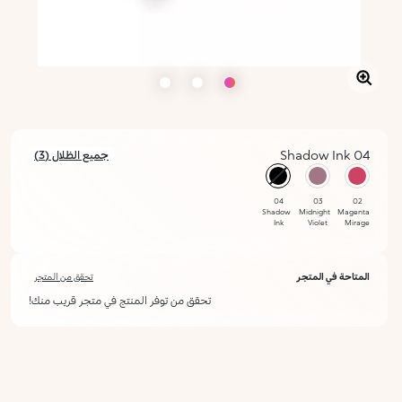
04 Shadow Ink
جميع الظلال (3)
محدد
04
03
02
Shadow
Midnight
Magenta
Ink
Violet
Mirage
المتاحة في المتجر
تحقق من المتجر
تحقق من توفر المنتج في متجر قريب منك!
أعلمني عند توفره
يرجى إدخال عنوان بريدك الإلكتروني، وسنرسل لك رسالة عند توفر المنتج.
ليس الآن
عنوان البريد الإلكتروني *