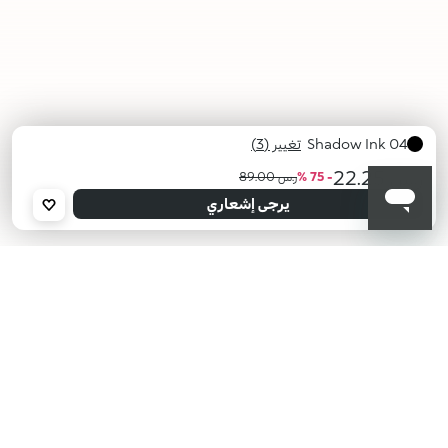
04 Shadow Ink
تغيير (3)
ر.س 22.25
- 75 %
ر.س 89.00
محدد
أعلمني عند توفره
يرجى إدخال عنوان بريدك الإلكتروني، وسنرسل لك رسالة عند توفر المنتج.
يرجى إشعاري
عنوان البريد الإلكتروني *
04
03
02
Shadow
Midnight
Magenta
Ink
Violet
Mirage
أؤكد أنني قرأت سياسة الخصوصية وأوافق على إرسال بياناتي لتلقي الرسائل
الإعلانية.
سياسة الخصوصية
KIKO هل تبحث عن فعاليات؟