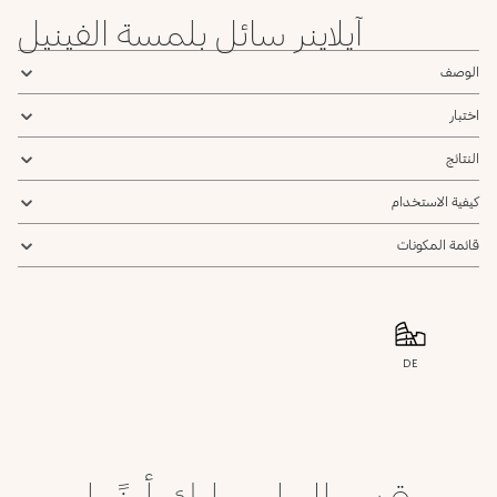
آيلاينر سائل بلمسة الفينيل
أؤكد أنني قرأت سياسة الخصوصية وأوافق على إرسال بياناتي لتلقي الرسائل
الإعلانية.
سياسة الخصوصية
الوصف
يرجى إشعاري
اختبار
النتائج
كيفية الاستخدام
قائمة المكونات
DE