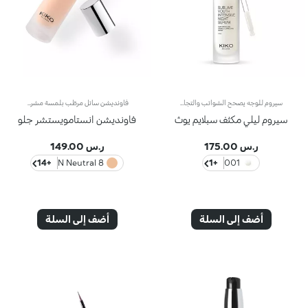
سيروم للوجه يصحح الشوائب والتجاعيدمفعول المنتج:يعزّز بشرة الوجه عن طريق تحسين مظهر التجاعيد*، وتقليص مظهر الشوائب*، كما يجعل البشرة تبدو متجانسة* ومشرقة* منذ لحظة الاستيقاظ.مزايا المنتج: - يتمتّع بتركيبة معززة بالنياسيناميد (فيتامين بي 3)، وخلاصة جذور الفاوانيا، وخلاصة زهرة البورسلين وزيت الأرغان وزيت المكاديميا الذي يتمتّع بمزايا مطرّية؛ - يتمتّع بقوام خفيف وحريري تتشرّبه البشرة بسرعة، وبهذا يدلّلها طيلة الليل؛- يوفّر شعوراً بالراحة المطلقة ويفتّح بشرة الوجه وينعّمها؛ - تضمن أداة التقطير العمليّة تطبيقاً دقيقاً للكميّة المناسبة من المنتج كلّ مساء؛ مناسب لكافّة أنواع البشرة
فاونديشن سائل مرطّب بلمسة مشرقة.مفعول المنتج:يرطّب الوجه ويعزز البشرة بتوهّج لا يقاوم.مزايا المنتج:- يتمتّع بتركيبة معززة بحمض الهيالورونيك و30% من ماء التفاح المعاد تدويره؛- يزهو بقوام خفيف ومريح، تمتصّه البشرة بسرعة، لتبدو ناعمة ومخملية؛- ينطوي على لآلئ عاكسة تعزز البشرة بلمسة إشراق فائقة؛- يوفّر تغطية متوسطة سهلة التعزيز؛- يُناسب البشرة العادية إلى الجافة؛- يتميّز بعبوة أنيقة مع أداة توزيع عملية تتيح لك تطبيق الكميّة المناسبة من المنتج وتجنب هدر أي منه
سيروم ليلي مكثف سبلايم يوث
فاونديشن انستامويستشر جلو
ر.س 175.00
ر.س 149.00
+14
8 N Neutral
+1
001
أضف إلى السلة
أضف إلى السلة