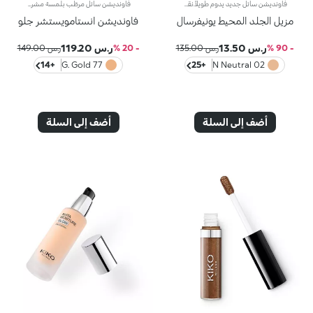
فاونديشن سائل جديد يدوم طويلاً.نقدّم لك فاونديشن سائلاً جديداً بقوام خفيف يدوم حتى 24 ساعة*. مقاوم للسيلان**.مفعول المنتج:يوفّر مكياج ثابتاً يدوم طوال اليوم، من دون الحاجة إلى الرتوشة!مزايا المنتج:- يتمتّع بقوام ناعم مخملي فينساب بسلاسة على البشرة؛- يوفّر راحة تدوم طوال اليوم من دون شدّ البشرة.- يتناسب مع كافة أنواع البشرة، ويضفي عليها لمسة طبيعية غير لامعة مع تغطية قابلة للتعزيز للحصول على نتائج احترافية.
فاونديشن سائل مرطّب بلمسة مشرقة.مفعول المنتج:يرطّب الوجه ويعزز البشرة بتوهّج لا يقاوم.مزايا المنتج:- يتمتّع بتركيبة معززة بحمض الهيالورونيك و30% من ماء التفاح المعاد تدويره؛- يزهو بقوام خفيف ومريح، تمتصّه البشرة بسرعة، لتبدو ناعمة ومخملية؛- ينطوي على لآلئ عاكسة تعزز البشرة بلمسة إشراق فائقة؛- يوفّر تغطية متوسطة سهلة التعزيز؛- يُناسب البشرة العادية إلى الجافة؛- يتميّز بعبوة أنيقة مع أداة توزيع عملية تتيح لك تطبيق الكميّة المناسبة من المنتج وتجنب هدر أي منه
مزيل الجلد المحيط يونيفرسال
فاونديشن انستامويستشر جلو
ر.س 13.50
ر.س 119.20
- 90 %
ر.س 135.00
- 20 %
ر.س 149.00
+14
77 G. Gold
+25
02 N Neutral
أضف إلى السلة
أضف إلى السلة