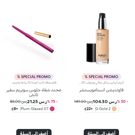
SPECIAL PROMO %
SPECIAL PROMO %
كريم أساس سائل مثالي ومرطب SPF 25مثالي من أجل:منح الوجه بشرة متساوية ومشرقة، تمويه العيوب، وتنعيم البشرة مع تأثير بصري مثالي يشبه فلتر الصور الفوتوغرافية.يتميز لأنه:تركيبته المبتكرة الغنية بمستخلص التوت وألوة فيرا مختبرة لترطيب البشرة حتى 24 ساعة-.يمنح لمسة نهائية مشعة وقوام خفيف ومريح يمتص بسرعة-.يمتزج بشكل رائع مع الوجه ليتركه ناعماً ومخملي الملمس-.تغطيته متوسطة ويمكن زيادتها بسهولة حسب الحاجة-.مناسب بشكل خاص للبشرة العادية إلى الجافة-.يحتوي على فلاتر شمسية تساهم في ح
قلم شفاه ثابت لمدة 12 ساعة.تحديد لا مثيل له وثبات فائق* لهذا القلم الحسي الذي يعزز الشفاه وشكلها بخطوة واحدة بسيطة.سيعجبك لأنه-تركيبته غنية بحمض الهيالورونيك-قوامه الناعم والكريمي والمصبوغ مريح للغاية على الشفاه وسهل الاستخدام-تعزز الشفاه من الفجر حتى الغسق بفضل ثباته لمدة 12 ساعة*-يحسن أداء أحمر الشفاه من خلال تقليل خطر التلطيخ-يسمح الطرف الرفيع والآلية الأوتوماتيكية بأقصى قدر من التحكم والعملية التامة
فاونديشن انستامويستشر
محدد شفاه جلوس سوبريم سفير
تاتش
ر.س 104.30
ر.س 21.25
- 30 %
ر.س 149.00
- 75 %
ر.س 85.00
+8
07 Plum Glazed
+22
2 G Gold
أضف إلى السلة
أضف إلى السلة