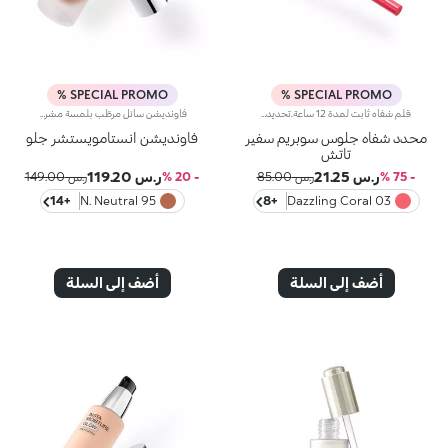
SPECIAL PROMO %
SPECIAL PROMO %
قلم شفاه ثابت لمدة 12 ساعة.تحديد لا مثيل له وثبات فائق* لهذا القلم الحسي الذي يعزز الشفاه وشكلها بخطوة واحدة بسيطة.سيعجبك لأنه-تركيبته غنية بحمض الهيالورونيك-قوامه الناعم والكريمي والمصبوغ مريح للغاية على الشفاه وسهل الاستخدام-تعزز الشفاه من الفجر حتى الغسق بفضل ثباته لمدة 12 ساعة*-يحسن أداء أحمر الشفاه من خلال تقليل خطر التلطيخ-يسمح الطرف الرفيع والآلية الأوتوماتيكية بأقصى قدر من التحكم والعملية التامة
فاونديشن سائل مرطّب بلمسة مشرقة.مفعول المنتج:يرطّب الوجه ويعزز البشرة بتوهّج لا يقاوم.مزايا المنتج:- يتمتّع بتركيبة معززة بحمض الهيالورونيك و30% من ماء التفاح المعاد تدويره؛- يزهو بقوام خفيف ومريح، تمتصّه البشرة بسرعة، لتبدو ناعمة ومخملية؛- ينطوي على لآلئ عاكسة تعزز البشرة بلمسة إشراق فائقة؛- يوفّر تغطية متوسطة سهلة التعزيز؛- يُناسب البشرة العادية إلى الجافة؛- يتميّز بعبوة أنيقة مع أداة توزيع عملية تتيح لك تطبيق الكميّة المناسبة من المنتج وتجنب هدر أي منه
محدد شفاه جلوس سوبريم سفير
فاونديشن انستامويستشر جلو
تاتش
ر.س 21.25
ر.س 119.20
- 75 %
ر.س 85.00
- 20 %
ر.س 149.00
+14
95 N. Neutral
+8
03 Dazzling Coral
أضف إلى السلة
أضف إلى السلة