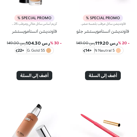
SPECIAL PROMO %
SPECIAL PROMO %
فاونديشن سائل مرطّب بلمسة مشرقة.مفعول المنتج:يرطّب الوجه ويعزز البشرة بتوهّج لا يقاوم.مزايا المنتج:- يتمتّع بتركيبة معززة بحمض الهيالورونيك و30% من ماء التفاح المعاد تدويره؛- يزهو بقوام خفيف ومريح، تمتصّه البشرة بسرعة، لتبدو ناعمة ومخملية؛- ينطوي على لآلئ عاكسة تعزز البشرة بلمسة إشراق فائقة؛- يوفّر تغطية متوسطة سهلة التعزيز؛- يُناسب البشرة العادية إلى الجافة؛- يتميّز بعبوة أنيقة مع أداة توزيع عملية تتيح لك تطبيق الكميّة المناسبة من المنتج وتجنب هدر أي منه
كريم أساس سائل مثالي ومرطب SPF 25مثالي من أجل:منح الوجه بشرة متساوية ومشرقة، تمويه العيوب، وتنعيم البشرة مع تأثير بصري مثالي يشبه فلتر الصور الفوتوغرافية.يتميز لأنه:تركيبته المبتكرة الغنية بمستخلص التوت وألوة فيرا مختبرة لترطيب البشرة حتى 24 ساعة-.يمنح لمسة نهائية مشعة وقوام خفيف ومريح يمتص بسرعة-.يمتزج بشكل رائع مع الوجه ليتركه ناعماً ومخملي الملمس-.تغطيته متوسطة ويمكن زيادتها بسهولة حسب الحاجة-.مناسب بشكل خاص للبشرة العادية إلى الجافة-.يحتوي على فلاتر شمسية تساهم في ح
فاونديشن انستامويستشر جلو
فاونديشن انستامويستشر
ر.س 119.20
ر.س 104.30
- 20 %
ر.س 149.00
- 30 %
ر.س 149.00
+22
55 G. Gold
+14
5 N Neutral
أضف إلى السلة
أضف إلى السلة