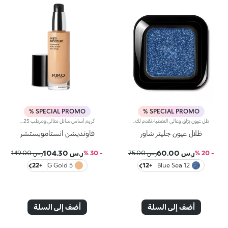
SPECIAL PROMO %
SPECIAL PROMO %
ظل عيون برّاق وعالي التغطية.نقدم لك ظلّ عيون براقاً غنياً بالأصباغ ويدوم طويلاً لتتألّقي على الفور بمكياج عيون لامع مع توهّج ثلاثي الأبعاد.ويُطبّق باستخدام أداة تطبيق جافة فقط.يُعتبر المنتج سهل التطبيق ومريحاً على الجفون، كما يتمتّع بقوام حريري وخفيف وتم تعزيزه بجزيئات دقيقة وعاكسة للضوء تضفي إشراقاً فائقاً.يتوفّر في 6 ألوان برّاقة مواكبة لصيحات الموضة.منتج مختبر من قبل أطباء العيون.
كريم أساس سائل مثالي ومرطب SPF 25مثالي من أجل:منح الوجه بشرة متساوية ومشرقة، تمويه العيوب، وتنعيم البشرة مع تأثير بصري مثالي يشبه فلتر الصور الفوتوغرافية.يتميز لأنه:تركيبته المبتكرة الغنية بمستخلص التوت وألوة فيرا مختبرة لترطيب البشرة حتى 24 ساعة-.يمنح لمسة نهائية مشعة وقوام خفيف ومريح يمتص بسرعة-.يمتزج بشكل رائع مع الوجه ليتركه ناعماً ومخملي الملمس-.تغطيته متوسطة ويمكن زيادتها بسهولة حسب الحاجة-.مناسب بشكل خاص للبشرة العادية إلى الجافة-.يحتوي على فلاتر شمسية تساهم في ح
ظلال عيون جليتر شاور
فاونديشن انستامويستشر
ر.س 60.00
ر.س 104.30
- 20 %
ر.س 75.00
- 30 %
ر.س 149.00
+22
5 G Gold
+12
12 Blue Sea
أضف إلى السلة
أضف إلى السلة