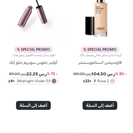
SPECIAL PROMO %
SPECIAL PROMO %
كريم أساس سائل مثالي ومرطب SPF 25مثالي من أجل:منح الوجه بشرة متساوية ومشرقة، تمويه العيوب، وتنعيم البشرة مع تأثير بصري مثالي يشبه فلتر الصور الفوتوغرافية.يتميز لأنه:تركيبته المبتكرة الغنية بمستخلص التوت وألوة فيرا مختبرة لترطيب البشرة حتى 24 ساعة-.يمنح لمسة نهائية مشعة وقوام خفيف ومريح يمتص بسرعة-.يمتزج بشكل رائع مع الوجه ليتركه ناعماً ومخملي الملمس-.تغطيته متوسطة ويمكن زيادتها بسهولة حسب الحاجة-.مناسب بشكل خاص للبشرة العادية إلى الجافة-.يحتوي على فلاتر شمسية تساهم في ح
آيلاينر سائل بلمسة الفينيل.يتميّز هذا المنتج برأس فائق الدقة مع قوام سلس ولامع لابتكار إطلالات عيون لا تُقاوم.مواصفات المنتج:- يمتاز بتركيبة خفيفة سائلة وغنية بالأصباغ تعزّز إطلالة العيون وتنساب بسلاسة على الجفون- يأتي مع أداة تطبيق رفيعة جدّاً من اللباد الناعم توفّر تغطية دقيقة وقابلة للتعزيز لنتيجة تلائم تفضيلاتك- يتوفّر ف مجموعة من الألوان العصرية بلمسات مبهرة
فاونديشن انستامويستشر
آيلاينر جلوس سوبريم جلو إنك
ر.س 104.30
ر.س 22.25
- 30 %
ر.س 149.00
- 75 %
ر.س 89.00
+4
03 Midnight Violet
+22
2 R Rose
أضف إلى السلة
أضف إلى السلة