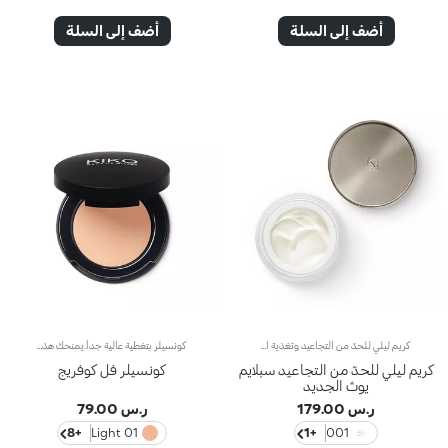
أضف إلى السلة
أضف إلى السلة
كريم ليلي للحدّ من التجاعيد وتغذية البشرة معزّز بالريتينولنقدّم لك هذا الكريم الليلي للحدّ من التجاعيد وتغذية البشرة، بفضل تركيبته المعزّزة بالريتينول. يعمل على تغذية البشرة بعمق وتخفيف التجاعيد وعلامات التقدّم في السنّ*، كما يمنح البشرة إطلالة شابة ومرتاحة في الصباح. ويحتوي على مكوّنات نشطة تحمي البشرة من الإجهاد التأكسدي وتمنحها توهّجاً صحياً.كما يضمّ زيت الأرغان الذي يؤدّي دور مضاد للأكسدة، فضلاً عن الريتينول الذي يكافح التجاعيد ويقلّص علامات التقدّم في السنّ بينما يعزّز مرونة البشرة. وتحتوي التركيبة أيضاً على تكنولوجيا ActiGlow التجميلية الثورية التي تعزّز جمال البشرة والمكياج على حدٍّ سواء.علاوةً على ذلك، يتمتّع الكريم بقوام مخملي غني تمتصّه البشرة بسرعة، فيغذّي البشرة أثناء النوم،كما تفوح منه نغمات الأوركيد والبرغموت.منتج مثالي لكافة أنواع البشرة.منتج مُختبر من قبل أطباء الجلد.لا يؤدّي إلى ظهور الرؤوس السوداء.*نتائج اختبارات سريريّة وأساسيّة دلالية تمّ إجراؤها على 20 امرأة استخدمنَ كريم Sublime Youth الليلي لمدّة 28 يوماً
كونسيلر بتغطية عالية جداً.يمنحك هذا الكونسيلر الكريمي تغطية كاملة، خصوصاً لشوائب البشرة.ويعدّ مثاليّاً لمعالجة الشوائب متوسّطة إلى عالية الحدّة مثل البقع التي يسبّبها التقدّم في السنّ والشامات والعُد الوردي والندوب.على الرغم من التغطية العالية جداً التي يوفّرها المنتج، غير أنّه يتمتّع بقوام خفيف وغير دهني يسهل تطبيقه لاحتوائه على أصباغ مقاومة للتكتّل،فضلاً عن مركّب يمتصّ الزهم ويعزّز نضارة البشرة، حتى تلك الدهنيّة جداً.والنتيجة... ستحصلين على بشرة متجانسة ومصحّحة تحافظ على جمالها طوال اليوم. يأتي كونسيلر Full Coverage في علبة صغيرة مزوّدة بمرآة، لذا يسهل حمله في حقيبة اليد. يتوفّر في 8 ألوان أساسية.
كريم ليلي للحدّ من التجاعيد سبلايم
كونسيلر فل كوفريج
يوث الجديد
ر.س 179.00
ر.س 79.00
+8
01 Light
+1
001