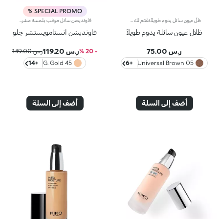
SPECIAL PROMO %
ظلّ عيون سائل يدوم طويلاً.نقدّم لك ظلّ عيون سائلاً بلمسة حريريّة. يمتاز بلمسة ميتاليكيّة لؤلئية.مفعول المنتج:يعزّز جمال عينيك بلمسة مشرقة وبراقة تدوم طوال الليل!مزايا المنتج:- يتمتّع بتركيبة غنية بالأصباغ توفّر نتيجة لونية كثيفة وتغطية تدوم حتّى 10 ساعات- يتوفّر في باقة من الألوان الرائعة التي تتغنّى بلمسة ميتاليكية لؤلئية لمكياج عيون يفيض بريقاً- يمتاز بقوام خفيف وحريري يضفي لمسة لامعة ومشرقة
فاونديشن سائل مرطّب بلمسة مشرقة.مفعول المنتج:يرطّب الوجه ويعزز البشرة بتوهّج لا يقاوم.مزايا المنتج:- يتمتّع بتركيبة معززة بحمض الهيالورونيك و30% من ماء التفاح المعاد تدويره؛- يزهو بقوام خفيف ومريح، تمتصّه البشرة بسرعة، لتبدو ناعمة ومخملية؛- ينطوي على لآلئ عاكسة تعزز البشرة بلمسة إشراق فائقة؛- يوفّر تغطية متوسطة سهلة التعزيز؛- يُناسب البشرة العادية إلى الجافة؛- يتميّز بعبوة أنيقة مع أداة توزيع عملية تتيح لك تطبيق الكميّة المناسبة من المنتج وتجنب هدر أي منه
ظلال عيون سائلة يدوم طويلاً
فاونديشن انستامويستشر جلو
ر.س 75.00
ر.س 119.20
- 20 %
ر.س 149.00
+14
45 G. Gold
+6
05 Universal Brown
أضف إلى السلة
أضف إلى السلة