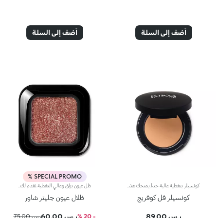
أضف إلى السلة
أضف إلى السلة
SPECIAL PROMO %
كونسيلر بتغطية عالية جداً.يمنحك هذا الكونسيلر الكريمي تغطية كاملة، خصوصاً لشوائب البشرة.ويعدّ مثاليّاً لمعالجة الشوائب متوسّطة إلى عالية الحدّة مثل البقع التي يسبّبها التقدّم في السنّ والشامات والعُد الوردي والندوب.على الرغم من التغطية العالية جداً التي يوفّرها المنتج، غير أنّه يتمتّع بقوام خفيف وغير دهني يسهل تطبيقه لاحتوائه على أصباغ مقاومة للتكتّل،فضلاً عن مركّب يمتصّ الزهم ويعزّز نضارة البشرة، حتى تلك الدهنيّة جداً.والنتيجة... ستحصلين على بشرة متجانسة ومصحّحة تحافظ على جمالها طوال اليوم. يأتي كونسيلر Full Coverage في علبة صغيرة مزوّدة بمرآة، لذا يسهل حمله في حقيبة اليد. يتوفّر في 8 ألوان أساسية.
ظل عيون برّاق وعالي التغطية.نقدم لك ظلّ عيون براقاً غنياً بالأصباغ ويدوم طويلاً لتتألّقي على الفور بمكياج عيون لامع مع توهّج ثلاثي الأبعاد.ويُطبّق باستخدام أداة تطبيق جافة فقط.يُعتبر المنتج سهل التطبيق ومريحاً على الجفون، كما يتمتّع بقوام حريري وخفيف وتم تعزيزه بجزيئات دقيقة وعاكسة للضوء تضفي إشراقاً فائقاً.يتوفّر في 6 ألوان برّاقة مواكبة لصيحات الموضة.منتج مختبر من قبل أطباء العيون.
كونسيلر فل كوفريج
ظلال عيون جليتر شاور
ر.س 89.00
ر.س 60.00
- 20 %
ر.س 75.00