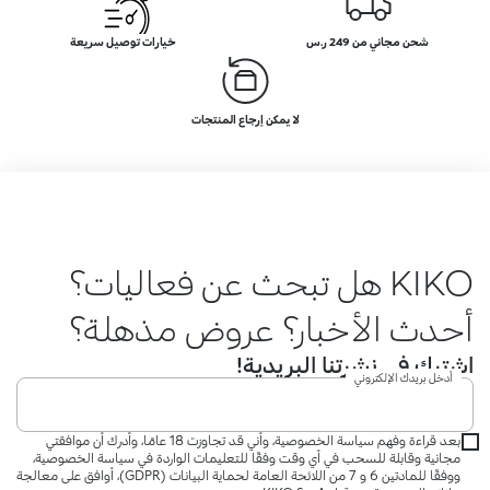
شحن مجاني من 249 ر.س
خيارات توصيل سريعة
لا يمكن إرجاع المنتجات
KIKO هل تبحث عن فعاليات؟
أحدث الأخبار؟ عروض مذهلة؟
اشترك في نشرتنا البريدية!
أدخل بريدك الإلكتروني
بعد قراءة وفهم سياسة الخصوصية، وأني قد تجاوزت 18 عامًا، وأدرك أن موافقتي
مجانية وقابلة للسحب في أي وقت وفقًا للتعليمات الواردة في سياسة الخصوصية،
ووفقًا للمادتين 6 و 7 من اللائحة العامة لحماية البيانات (GDPR)، أوافق على معالجة