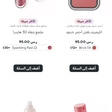
الأكثر مبيعًا
الأكثر مبيعًا
أحمر خدود بودرة طويل الثبات وقابل للبناءمثالي من أجل:إنعاش البشرة من الصباح حتى الليل مع توهج صحي لا يقاوم.يتميز لأنه:-يتميز بقوام بودرة مضغوطة مخملية فائقة الصباغة تضيف لمسة لون للوجه، تدوم حتى 12 ساعة.-يمتزج على البشرة فوراً، مانحاً شعوراً رائعاً بالراحة.-سهل الدمج، مما يتيح لك بناء اللون من خفيف إلى كثيف حسب الرغبة.-متوفر بتشطيبات مطفية ولامعة.التغليف العملي المزود بمرآة مدمجة يجعله مثالياً لتصحيح المكياج أثناء
ملمّع شفاه منعّم لإطلالة ثلاثية الأبعاد.إليك ملمّع شفاه منعّم لتتألّقي بشفاه لامعة وممتلئة. يمتاز هذا المنتج بقوام سلس ينساب على الشفاه ويمنحها مظهراً ناعماً ومشرقاً. تحتوي التركيبة على خلاصة الحسيكة*.انغمسي في عملية تطبيق تناشد الحواس وتمنح الشفاه شعوراً رائعاً، حيث ينساب هذا المنتج بسلاسة على الشفاه ويثبت عليها بشكل فوري.يمتاز المنتج بعبوة عصرية ملفتة يعلوها غطاء معدني مزدان بشعار KK على الجانب. صُممت أداة التطبيق الناعمة لإبراز قوام المنتج وتحديد الشفاه بدقّة.يتوفّر ملمّع الشفاه بباقة من 30 لوناً رائعاً بلمسات متنوّعة بدءاً من تلك الشفافة وصولاً إلى الألوان الغنية بالأصباغ وتلك اللامعة واللؤلئية. كما تمتاز جميعها بقوام غير لاصق يدوم طويلاً.
أنليميتد بلاش أحمر خدود
ملمع شفاه 3D هايدرا
ر.س 95.00
ر.س 95.00
+30
22 Sparkling Red
+12
06 Brick
Garnet
أضف إلى السلة
أضف إلى السلة