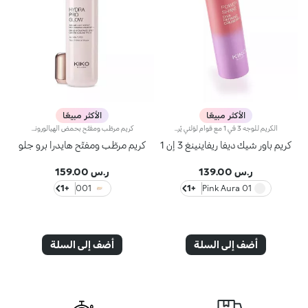
الأكثر مبيعًا
الأكثر مبيعًا
الكريم للوجه 3 في 1 مع قوام لؤلئي يُرطّب البشرة، ويُحضّرها لتطبيق المكياج مثل البرايمر ويُعزّز إشراقها. كما أنّه يتمتّع بقوام آسر ومناشد للحواس لتعزيز جمال الوجه والتألّق بإطلالة مثالية.مزايا فريدة ترتقي بنظام العناية ببشرتك:- يتمتّع بتركيبة معزّزة بخلاصة الليمون والفيتامين سي والفيتامين إي وحمض الهيالورونيك والببتيدات النباتية- أكّدت الاختبارات أنّ هذا المنتج يزيد الترطيب بنسبة 18% بعد ساعة واحدة من تطبيقه لأوّل مرّة- أكّدت الاختبارات أنّ هذا المنتج يعزّز إشراق البشرة بنسبة 11%- أكّدت الاختبارات أنّ هذا المنتج يقلّص مظهر التجاعيد بنسبة 11%- يشكّل قاعدة أساس مثالية للمكياج، ويُساعد على تعزيز ثباته- يمتاز بقوام لطيف على البشرة، وينساب عليها بسلاسة لتصبح ناعمة كالحرير ومتجانسة- تتعالى منه نفحات عطرية ناعمة من مزيج الحامض والورد والكاميليا والمغنوليا وخشب الصندل والمسك- يناسب جميع أنواع البشرة، الجافة والعادية والمختلطة- يأتي في عبوة مضغوطة مزوّدة برأس ضخّ مع تصميم عصري لإطلاق الكميّة المناسبة من المنتج بدون هدر أي منه
كريم مرطّب ومفتّح بحمض الهيالورونيك ومؤشر حماية SPF 10 يدوم مفعول هذا المرطّب طويلاً ويمنحك بشرة نضرة ومشرقة. ويحتوي على مكوّنات نشطة تحمي البشرة من الإجهاد التأكسدي وتمنحها توهّجاً صحياً.كما تمّ تعزيز تركيبته بخلاصة بذور الشعير التي تُساعد على تعزيز إشراق البشرة، وحمض الهيالورونيك وتكنولوجيا ActiGlow التجميلية الثورية التي تعزّز جمال البشرة.يمتاز المنتج بقوام حريري ويتوفّر بلون زهري خفيف. يُضفي المنتج على بشرتك شعوراً بالانتعاش عند تطبيقه، كما يُرطّبها ويمنحها تأثيراً مشرقاً. يتوفّر كريم Hydra Pro Glow المرطّب للعيون بتصميم أنيق مع أداة توزيع عملية تسمح لك بتطبيق الكميّة المناسبة من المنتج. يحتوي على كريم الوقاية من أشعة الشمس الذي يساهم في حماية الطبقة الخارجيّة من البشرة.وتفوح منه رائحة المسك والورد الآسرة.منتج مثالي لكافة أنواع البشرة.منتج مُختبر من قبل أطباء الجلد.لا يؤدّي إلى ظهور الرؤوس السوداء.**نتائج اختبارات سريريّة وأساسيّة دلالية تمّ إجراؤها على 20 امرأة استخدمنَ كريم Hydra Pro Glow الخافي للمعان لمدّة 28 يوماً
كريم باور شيك ديفا ريفاينينغ 3 إن 1
كريم مرطّب ومفتّح هايدرا برو جلو
ر.س 139.00
ر.س 159.00
+1
001
+1
01 Pink Aura
أضف إلى السلة
أضف إلى السلة