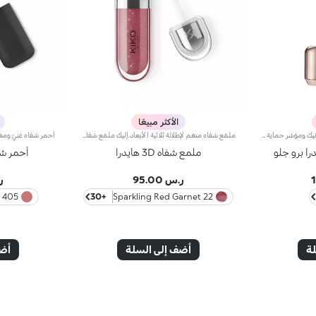
الأكثر مبيعًا
كريم مرطّب ومفتّح بحمض الهيالورونيك ومؤشر حماية SPF 10 يدوم مفعول هذا المرطّب طويلاً ويمنحك بشرة نضرة ومشرقة. ويحتوي على مكوّنات نشطة تحمي البشرة من الإجهاد التأكسدي وتمنحها توهّجاً صحياً.كما تمّ تعزيز تركيبته بخلاصة بذور الشعير التي تُساعد على تعزيز إشراق البشرة، وحمض الهيالورونيك وتكنولوجيا ActiGlow التجميلية الثورية التي تعزّز جمال البشرة.يمتاز المنتج بقوام حريري ويتوفّر بلون زهري خفيف. يُضفي المنتج على بشرتك شعوراً بالانتعاش عند تطبيقه، كما يُرطّبها ويمنحها تأثيراً مشرقاً. يتوفّر كريم Hydra Pro Glow المرطّب للعيون بتصميم أنيق مع أداة توزيع عملية تسمح لك بتطبيق الكميّة المناسبة من المنتج. يحتوي على كريم الوقاية من أشعة الشمس الذي يساهم في حماية الطبقة الخارجيّة من البشرة.وتفوح منه رائحة المسك والورد الآسرة.منتج مثالي لكافة أنواع البشرة.منتج مُختبر من قبل أطباء الجلد.لا يؤدّي إلى ظهور الرؤوس السوداء.**نتائج اختبارات سريريّة وأساسيّة دلالية تمّ إجراؤها على 20 امرأة استخدمنَ كريم Hydra Pro Glow الخافي للمعان لمدّة 28 يوماً
ملمّع شفاه منعّم لإطلالة ثلاثية الأبعاد.إليك ملمّع شفاه منعّم لتتألّقي بشفاه لامعة وممتلئة. يمتاز هذا المنتج بقوام سلس ينساب على الشفاه ويمنحها مظهراً ناعماً ومشرقاً. تحتوي التركيبة على خلاصة الحسيكة*.انغمسي في عملية تطبيق تناشد الحواس وتمنح الشفاه شعوراً رائعاً، حيث ينساب هذا المنتج بسلاسة على الشفاه ويثبت عليها بشكل فوري.يمتاز المنتج بعبوة عصرية ملفتة يعلوها غطاء معدني مزدان بشعار KK على الجانب. صُممت أداة التطبيق الناعمة لإبراز قوام المنتج وتحديد الشفاه بدقّة.يتوفّر ملمّع الشفاه بباقة من 30 لوناً رائعاً بلمسات متنوّعة بدءاً من تلك الشفافة وصولاً إلى الألوان الغنية بالأصباغ وتلك اللامعة واللؤلئية. كما تمتاز جميعها بقوام غير لاصق يدوم طويلاً.
را برو جلو
ملمع شفاه 3D هايدرا
أحمر ش
ر.س 95.00
ر.
405 Vintage Rose
+30
22 Sparkling Red Garnet
لة
أضف إلى السلة
أضف