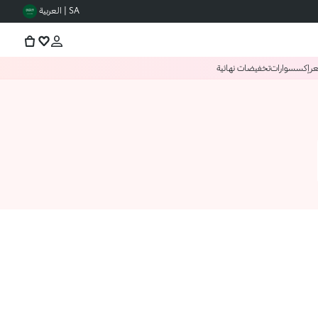
SA | العربية
عر
إكسسوارات
تخفيضات نهائية