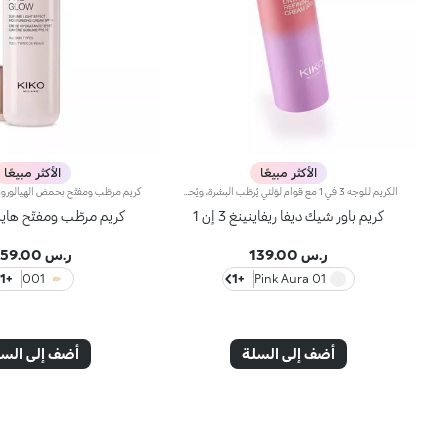
الأكثر مبيعًا
الأكثر مبيعًا
الكريم للوجه 3 في 1 مع قوام لؤلئي يُرطّب البشرة، ويُحضّرها لتطبيق المكياج مثل البرايمر ويُعزّز إشراقها. كما أنّه يتمتّع بقوام آسر ومناشد للحواس لتعزيز جمال الوجه والتألّق بإطلالة مثالية.مزايا فريدة ترتقي بنظام العناية ببشرتك:- يتمتّع بتركيبة معزّزة بخلاصة الليمون والفيتامين سي والفيتامين إي وحمض الهيالورونيك والببتيدات النباتية- أكّدت الاختبارات أنّ هذا المنتج يزيد الترطيب بنسبة 18% بعد ساعة واحدة من تطبيقه لأوّل مرّة- أكّدت الاختبارات أنّ هذا المنتج يعزّز إشراق البشرة بنسبة 11%- أكّدت الاختبارات أنّ هذا المنتج يقلّص مظهر التجاعيد بنسبة 11%- يشكّل قاعدة أساس مثالية للمكياج، ويُساعد على تعزيز ثباته- يمتاز بقوام لطيف على البشرة، وينساب عليها بسلاسة لتصبح ناعمة كالحرير ومتجانسة- تتعالى منه نفحات عطرية ناعمة من مزيج الحامض والورد والكاميليا والمغنوليا وخشب الصندل والمسك- يناسب جميع أنواع البشرة، الجافة والعادية والمختلطة- يأتي في عبوة مضغوطة مزوّدة برأس ضخّ مع تصميم عصري لإطلاق الكميّة المناسبة من المنتج بدون هدر أي منه
كريم باور شيك ديفا ريفاينينغ 3 إن 1
كريم مرطّب ومفتّح هايد
ر.س 139.00
ر.س 159.00
+1
001
+1
01 Pink Aura
أضف إلى السلة
أضف إلى الس