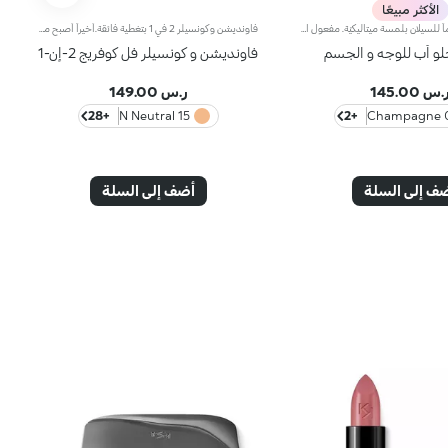
الأكثر مبيعًا
هايلايتر سائلاً مقاوماً للسيلان بلمسة ميتاليكيّة. مفعول المنتج:يضفي الإشراق على الوجه والجسم بمنتج واحد متعدّد الاستخدامات.مزايا المنتج:- يمتاز بتركيبة مقاومة للماء* ومقاومة للسيلان**؛ - يتمتّع بقوام منعش وسائل وغير دبق يثبت على البشرة بسهولة ويجفّ بسرعة من دون سيلان؛- يضفي على البشرة لمسة ميتاليكية كثيفة قابلة للتعزيز للحصول على نتائج تلبي ذوقك؛- يأتي مزوّداً برأس ضخّ عملي يطلق الكمية المناسبة من المنتج من دون هدره.
فاونديشن وكونسيلر 2 في 1 بتغطية فائقة.أخيراً أصبح منتج فاونديشن وكونسيلر الذي يمتاز بتركيبة مبتكرة ذات فعاليّة مزدوجة متوفّراً ضمن مجموعة منتجات علامة KIKO!يُوفّر منتج فاونديشن وكونسيلر 2 في 1 تغطية فائقة ويخفي مظهر شوائب البشرة ويقلّصها (الهالات السوداء، البهتان، الخطوط الرفيعة، وغيرها)، كما يشكّل طبقة واقية للبشرة بتأثير طبيعي مع لمسة ساتانيّة غير لامعة، فيعدّ مثالياً كمنتج أساس لكافّة أنواع المكياج. تحافظ البشرة على نعومتها ومظهرها المثالي طوال اليوم.يمتاز المنتج بقوام كريمي سائل جدّاً يُوفّر شعوراً بالراحة عند تطبيقه كما يضمن تغطية عالية سهلة الدمج لتتألق بإطلالة مثالية.تضمن التركيبة توزيعاً متجانساً للأصباغ، فتُحقّق التغطية الفائقة نتائج رائعة قابلة للتعزيز تثبت بشكل مثالي وتُوفّر تأثيراً لونيّاً كثيفاً.صُممت أداة التطبيق لأداء وظيفتي منتج فاونديشن وكونسيلر 2 في 1 عالي التغطية. فأوّلاً يمكن استخدام رأس أداة التطبيق المدوّر لرتوشة المكياج وللحدّ من مظهر شوائب البشرة وإخفائها، وثانيّاً يمكن تطبيق الفاونديشن ودمجه بواسطة الطرف المسطّح لتغطية كاملة في بضع خطوات.مثالي للبشرة العادية إلى الدهنية.يتوفر في عدّة ألوان تُناسب كافة ألوان البشرة.مختبر من قبل أطباء الجلد والعيون.
جلو أب للوجه و الجسم
فاونديشن و كونسيلر فل كوفريج 2-إن-1
.س 145.00
ر.س 149.00
+28
15 N Neutral
+2
01 
ف إلى السلة
أضف إلى السلة