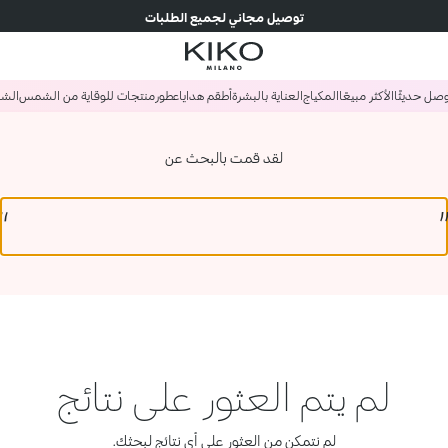
توصيل مجاني لجميع الطلبات
صل حديثًا
الأكثر مبيعًا
المكياج
العناية بالبشرة
أطقم هدايا
عطور
منتجات للوقاية من الشمس
الش
لقد قمت بالبحث عن
لم يتم العثور على نتائج
لم نتمكن من العثور على أي نتائج لبحثك.