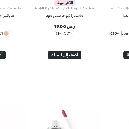
الأكثر مبيعًا
ملمّع شفاه منعّم لإطلالة ثلاثية الأبعاد.إليك ملمّع شفاه منعّم لتتألّقي بشفاه لامعة وممتلئة. يمتاز هذا المنتج بقوام سلس ينساب على الشفاه ويمنحها مظهراً ناعماً ومشرقاً. تحتوي التركيبة على خلاصة الحسيكة*.انغمسي في عملية تطبيق تناشد الحواس وتمنح الشفاه شعوراً رائعاً، حيث ينساب هذا المنتج بسلاسة على الشفاه ويثبت عليها بشكل فوري.يمتاز المنتج بعبوة عصرية ملفتة يعلوها غطاء معدني مزدان بشعار KK على الجانب. صُممت أداة التطبيق الناعمة لإبراز قوام المنتج وتحديد الشفاه بدقّة.يتوفّر ملمّع الشفاه بباقة من 30 لوناً رائعاً بلمسات متنوّعة بدءاً من تلك الشفافة وصولاً إلى الألوان الغنية بالأصباغ وتلك اللامعة واللؤلئية. كما تمتاز جميعها بقوام غير لاصق يدوم طويلاً.
ماسكارا بتركيبة تدوم طويلاً حتّى 10 ساعات وكثافة إضافية بنسبة 200%مفعول المنتج:يضفي عمقاً آسراً على عينيك.مزايا المنتج: - يتمتّع بتركيبة معزّزة بزيت الأرغان الذي ينعّم الرموش؛ - يزهو بقوام كريمي فائق يغلّف الرموش، مفضياً عن لون أسود حالكٍ؛ - ينطوي على فرشاة Hytrel المصغرة لتحديد فائق؛ - أفاد 95% من المستهلكات أنّ الرموش تبدو مكسوة بالكامل بهذا المنتج من الجذور حتّى الأطراف*؛ - أفاد 95% من المستهلكات أنّ الفرشاة المصغّرة تضمن دقة لا تضاهى***؛ - أفاد 90% من المستهلكات أنّ الفرشاة المصغرة تلتقط جميع الرموش بدون استثناء حتّى أقصرها***؛ - أفاد 90% من المستهلكات أنّ الفرشاة المصغّرة تلتقط الرموش من زاوية العين الداخلية حتّى الخارجية بدون أن تترك أي فراغات***؛ - أفاد 90% من المستهلكات أنّ الفرشاة المصغّرة تزيد كثافة الرموش***؛ - عند تطبيق عدّة طبقات من المنتج ستحصلين على نتيجة تلائم تطلّعاتك؛ - تزهو بتصميم جديد عصري وأنيق.
ماسكارا نيو ماكسي مود
هايلايتر 
ر.س 99.00
ر
Champagne
+1
001
+30
ة
أضف إلى السلة
أض