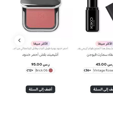
الأكثر مبيعًا
الأكثر مبيعًا
أحمر شفاه غنيّ ومغذٍّ.يمتاز هذا المنتج بقوام كريمي يغلّف الشفاه ويمنحها شعوراً بالراحة وينعّمها لوقت طويل.ينساب أحمر الشفاه بسلاسة ويَظهر اللون من التمريرة الأولى.يتوفّر في 36 لوناً فاقعاً تغطية متوسّطة إلى كاملة.منتج مُختبر من قبل أطباء الجلد.
أحمر خدود بودرة طويل الثبات وقابل للبناءمثالي من أجل:إنعاش البشرة من الصباح حتى الليل مع توهج صحي لا يقاوم.يتميز لأنه:-يتميز بقوام بودرة مضغوطة مخملية فائقة الصباغة تضيف لمسة لون للوجه، تدوم حتى 12 ساعة.-يمتزج على البشرة فوراً، مانحاً شعوراً رائعاً بالراحة.-سهل الدمج، مما يتيح لك بناء اللون من خفيف إلى كثيف حسب الرغبة.-متوفر بتشطيبات مطفية ولامعة.التغليف العملي المزود بمرآة مدمجة يجعله مثالياً لتصحيح المكياج أثناء
فاه سمارت فيوجن
أنليميتد بلاش أحمر خدود
س 45.00
ر.س 95.00
+12
06 Brick
+36
 إلى السلة
أضف إلى السلة