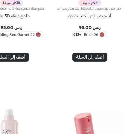
الأكثر مبيعًا
الأكثر مبيعًا
أحمر خدود بودرة طويل الثبات وقابل للبناءمثالي من أجل:إنعاش البشرة من الصباح حتى الليل مع توهج صحي لا يقاوم.يتميز لأنه:-يتميز بقوام بودرة مضغوطة مخملية فائقة الصباغة تضيف لمسة لون للوجه، تدوم حتى 12 ساعة.-يمتزج على البشرة فوراً، مانحاً شعوراً رائعاً بالراحة.-سهل الدمج، مما يتيح لك بناء اللون من خفيف إلى كثيف حسب الرغبة.-متوفر بتشطيبات مطفية ولامعة.التغليف العملي المزود بمرآة مدمجة يجعله مثالياً لتصحيح المكياج أثناء
أنليميتد بلاش أحمر خدود
ملمع شفاه 3D هايدرا
ر.س 95.00
ر.س 95.00
22 Sparkling Red Garnet
+12
06 Brick
أضف إلى السلة
أضف إلى السل