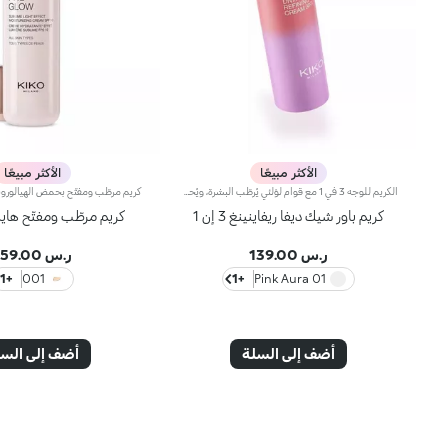
الأكثر مبيعًا
الأكثر مبيعًا
الكريم للوجه 3 في 1 مع قوام لؤلئي يُرطّب البشرة، ويُحضّرها لتطبيق المكياج مثل البرايمر ويُعزّز إشراقها. كما أنّه يتمتّع بقوام آسر ومناشد للحواس لتعزيز جمال الوجه والتألّق بإطلالة مثالية.مزايا فريدة ترتقي بنظام العناية ببشرتك:- يتمتّع بتركيبة معزّزة بخلاصة الليمون والفيتامين سي والفيتامين إي وحمض الهيالورونيك والببتيدات النباتية- أكّدت الاختبارات أنّ هذا المنتج يزيد الترطيب بنسبة 18% بعد ساعة واحدة من تطبيقه لأوّل مرّة- أكّدت الاختبارات أنّ هذا المنتج يعزّز إشراق البشرة بنسبة 11%- أكّدت الاختبارات أنّ هذا المنتج يقلّص مظهر التجاعيد بنسبة 11%- يشكّل قاعدة أساس مثالية للمكياج، ويُساعد على تعزيز ثباته- يمتاز بقوام لطيف على البشرة، وينساب عليها بسلاسة لتصبح ناعمة كالحرير ومتجانسة- تتعالى منه نفحات عطرية ناعمة من مزيج الحامض والورد والكاميليا والمغنوليا وخشب الصندل والمسك- يناسب جميع أنواع البشرة، الجافة والعادية والمختلطة- يأتي في عبوة مضغوطة مزوّدة برأس ضخّ مع تصميم عصري لإطلاق الكميّة المناسبة من المنتج بدون هدر أي منه
كريم باور شيك ديفا ريفاينينغ 3 إن 1
كريم مرطّب ومفتّح هايد
ر.س 139.00
ر.س 159.00
+1
001
+1
01 Pink Aura
أضف إلى السلة
أضف إلى الس