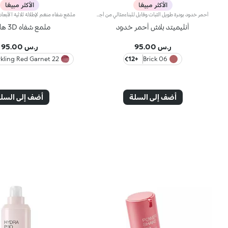
الأكثر مبيعًا
الأكثر مبيعًا
أحمر خدود بودرة طويل الثبات وقابل للبناءمثالي من أجل:إنعاش البشرة من الصباح حتى الليل مع توهج صحي لا يقاوم.يتميز لأنه:-يتميز بقوام بودرة مضغوطة مخملية فائقة الصباغة تضيف لمسة لون للوجه، تدوم حتى 12 ساعة.-يمتزج على البشرة فوراً، مانحاً شعوراً رائعاً بالراحة.-سهل الدمج، مما يتيح لك بناء اللون من خفيف إلى كثيف حسب الرغبة.-متوفر بتشطيبات مطفية ولامعة.التغليف العملي المزود بمرآة مدمجة يجعله مثالياً لتصحيح المكياج أثناء
أنليميتد بلاش أحمر خدود
ملمع شفاه 3D هايدرا
ر.س 95.00
ر.س 95.00
22 Sparkling Red Garnet
+12
06 Brick
أضف إلى السلة
أضف إلى السل