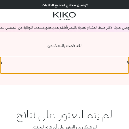
توصيل مجاني لجميع الطلبات
صل حديثًا
الأكثر مبيعًا
المكياج
العناية بالبشرة
أطقم هدايا
عطور
منتجات للوقاية من الشمس
الش
لقد قمت بالبحث عن
لم يتم العثور على نتائج
لم نتمكن من العثور على أي نتائج لبحثك.