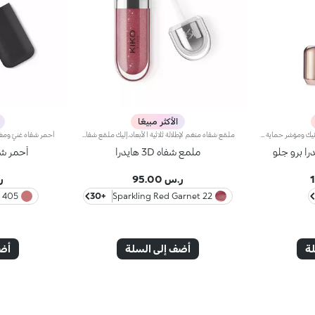
الأكثر مبيعًا
كريم مرطّب ومفتّح بحمض الهيالورونيك ومؤشر حماية SPF 10 يدوم مفعول هذا المرطّب طويلاً ويمنحك بشرة نضرة ومشرقة. ويحتوي على مكوّنات نشطة تحمي البشرة من الإجهاد التأكسدي وتمنحها توهّجاً صحياً.كما تمّ تعزيز تركيبته بخلاصة بذور الشعير التي تُساعد على تعزيز إشراق البشرة، وحمض الهيالورونيك وتكنولوجيا ActiGlow التجميلية الثورية التي تعزّز جمال البشرة.يمتاز المنتج بقوام حريري ويتوفّر بلون زهري خفيف. يُضفي المنتج على بشرتك شعوراً بالانتعاش عند تطبيقه، كما يُرطّبها ويمنحها تأثيراً مشرقاً. يتوفّر كريم Hydra Pro Glow المرطّب للعيون بتصميم أنيق مع أداة توزيع عملية تسمح لك بتطبيق الكميّة المناسبة من المنتج. يحتوي على كريم الوقاية من أشعة الشمس الذي يساهم في حماية الطبقة الخارجيّة من البشرة.وتفوح منه رائحة المسك والورد الآسرة.منتج مثالي لكافة أنواع البشرة.منتج مُختبر من قبل أطباء الجلد.لا يؤدّي إلى ظهور الرؤوس السوداء.**نتائج اختبارات سريريّة وأساسيّة دلالية تمّ إجراؤها على 20 امرأة استخدمنَ كريم Hydra Pro Glow الخافي للمعان لمدّة 28 يوماً
ملمّع شفاه منعّم لإطلالة ثلاثية الأبعاد.إليك ملمّع شفاه منعّم لتتألّقي بشفاه لامعة وممتلئة. يمتاز هذا المنتج بقوام سلس ينساب على الشفاه ويمنحها مظهراً ناعماً ومشرقاً. تحتوي التركيبة على خلاصة الحسيكة*.انغمسي في عملية تطبيق تناشد الحواس وتمنح الشفاه شعوراً رائعاً، حيث ينساب هذا المنتج بسلاسة على الشفاه ويثبت عليها بشكل فوري.يمتاز المنتج بعبوة عصرية ملفتة يعلوها غطاء معدني مزدان بشعار KK على الجانب. صُممت أداة التطبيق الناعمة لإبراز قوام المنتج وتحديد الشفاه بدقّة.يتوفّر ملمّع الشفاه بباقة من 30 لوناً رائعاً بلمسات متنوّعة بدءاً من تلك الشفافة وصولاً إلى الألوان الغنية بالأصباغ وتلك اللامعة واللؤلئية. كما تمتاز جميعها بقوام غير لاصق يدوم طويلاً.
را برو جلو
ملمع شفاه 3D هايدرا
أحمر ش
ر.س 95.00
ر.
405 Vintage Rose
+30
22 Sparkling Red Garnet
لة
أضف إلى السلة
أضف