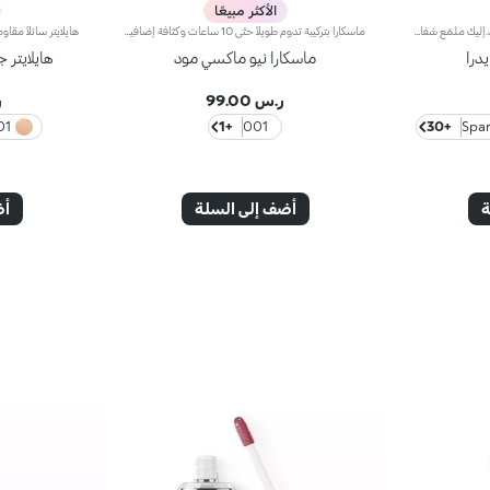
الأكثر مبيعًا
ملمّع شفاه منعّم لإطلالة ثلاثية الأبعاد.إليك ملمّع شفاه منعّم لتتألّقي بشفاه لامعة وممتلئة. يمتاز هذا المنتج بقوام سلس ينساب على الشفاه ويمنحها مظهراً ناعماً ومشرقاً. تحتوي التركيبة على خلاصة الحسيكة*.انغمسي في عملية تطبيق تناشد الحواس وتمنح الشفاه شعوراً رائعاً، حيث ينساب هذا المنتج بسلاسة على الشفاه ويثبت عليها بشكل فوري.يمتاز المنتج بعبوة عصرية ملفتة يعلوها غطاء معدني مزدان بشعار KK على الجانب. صُممت أداة التطبيق الناعمة لإبراز قوام المنتج وتحديد الشفاه بدقّة.يتوفّر ملمّع الشفاه بباقة من 30 لوناً رائعاً بلمسات متنوّعة بدءاً من تلك الشفافة وصولاً إلى الألوان الغنية بالأصباغ وتلك اللامعة واللؤلئية. كما تمتاز جميعها بقوام غير لاصق يدوم طويلاً.
ماسكارا بتركيبة تدوم طويلاً حتّى 10 ساعات وكثافة إضافية بنسبة 200%مفعول المنتج:يضفي عمقاً آسراً على عينيك.مزايا المنتج: - يتمتّع بتركيبة معزّزة بزيت الأرغان الذي ينعّم الرموش؛ - يزهو بقوام كريمي فائق يغلّف الرموش، مفضياً عن لون أسود حالكٍ؛ - ينطوي على فرشاة Hytrel المصغرة لتحديد فائق؛ - أفاد 95% من المستهلكات أنّ الرموش تبدو مكسوة بالكامل بهذا المنتج من الجذور حتّى الأطراف*؛ - أفاد 95% من المستهلكات أنّ الفرشاة المصغّرة تضمن دقة لا تضاهى***؛ - أفاد 90% من المستهلكات أنّ الفرشاة المصغرة تلتقط جميع الرموش بدون استثناء حتّى أقصرها***؛ - أفاد 90% من المستهلكات أنّ الفرشاة المصغّرة تلتقط الرموش من زاوية العين الداخلية حتّى الخارجية بدون أن تترك أي فراغات***؛ - أفاد 90% من المستهلكات أنّ الفرشاة المصغّرة تزيد كثافة الرموش***؛ - عند تطبيق عدّة طبقات من المنتج ستحصلين على نتيجة تلائم تطلّعاتك؛ - تزهو بتصميم جديد عصري وأنيق.
ماسكارا نيو ماكسي مود
هايلايتر 
ر.س 99.00
ر
Champagne
+1
001
+30
ة
أضف إلى السلة
أض