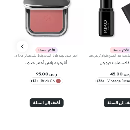
الأكثر مبيعًا
الأكثر مبيعًا
أحمر شفاه غنيّ ومغذٍّ.يمتاز هذا المنتج بقوام كريمي يغلّف الشفاه ويمنحها شعوراً بالراحة وينعّمها لوقت طويل.ينساب أحمر الشفاه بسلاسة ويَظهر اللون من التمريرة الأولى.يتوفّر في 36 لوناً فاقعاً تغطية متوسّطة إلى كاملة.منتج مُختبر من قبل أطباء الجلد.
أحمر خدود بودرة طويل الثبات وقابل للبناءمثالي من أجل:إنعاش البشرة من الصباح حتى الليل مع توهج صحي لا يقاوم.يتميز لأنه:-يتميز بقوام بودرة مضغوطة مخملية فائقة الصباغة تضيف لمسة لون للوجه، تدوم حتى 12 ساعة.-يمتزج على البشرة فوراً، مانحاً شعوراً رائعاً بالراحة.-سهل الدمج، مما يتيح لك بناء اللون من خفيف إلى كثيف حسب الرغبة.-متوفر بتشطيبات مطفية ولامعة.التغليف العملي المزود بمرآة مدمجة يجعله مثالياً لتصحيح المكياج أثناء
فاه سمارت فيوجن
أنليميتد بلاش أحمر خدود
س 45.00
ر.س 95.00
+12
06 Brick
+36
 إلى السلة
أضف إلى السلة