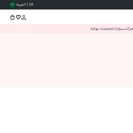
SA | العربية
عر
إكسسوارات
تخفيضات نهائية