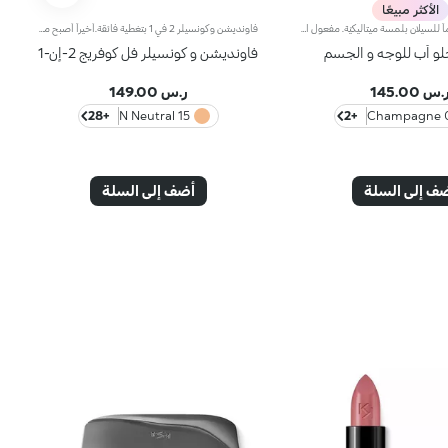
الأكثر مبيعًا
هايلايتر سائلاً مقاوماً للسيلان بلمسة ميتاليكيّة. مفعول المنتج:يضفي الإشراق على الوجه والجسم بمنتج واحد متعدّد الاستخدامات.مزايا المنتج:- يمتاز بتركيبة مقاومة للماء* ومقاومة للسيلان**؛ - يتمتّع بقوام منعش وسائل وغير دبق يثبت على البشرة بسهولة ويجفّ بسرعة من دون سيلان؛- يضفي على البشرة لمسة ميتاليكية كثيفة قابلة للتعزيز للحصول على نتائج تلبي ذوقك؛- يأتي مزوّداً برأس ضخّ عملي يطلق الكمية المناسبة من المنتج من دون هدره.
فاونديشن وكونسيلر 2 في 1 بتغطية فائقة.أخيراً أصبح منتج فاونديشن وكونسيلر الذي يمتاز بتركيبة مبتكرة ذات فعاليّة مزدوجة متوفّراً ضمن مجموعة منتجات علامة KIKO!يُوفّر منتج فاونديشن وكونسيلر 2 في 1 تغطية فائقة ويخفي مظهر شوائب البشرة ويقلّصها (الهالات السوداء، البهتان، الخطوط الرفيعة، وغيرها)، كما يشكّل طبقة واقية للبشرة بتأثير طبيعي مع لمسة ساتانيّة غير لامعة، فيعدّ مثالياً كمنتج أساس لكافّة أنواع المكياج. تحافظ البشرة على نعومتها ومظهرها المثالي طوال اليوم.يمتاز المنتج بقوام كريمي سائل جدّاً يُوفّر شعوراً بالراحة عند تطبيقه كما يضمن تغطية عالية سهلة الدمج لتتألق بإطلالة مثالية.تضمن التركيبة توزيعاً متجانساً للأصباغ، فتُحقّق التغطية الفائقة نتائج رائعة قابلة للتعزيز تثبت بشكل مثالي وتُوفّر تأثيراً لونيّاً كثيفاً.صُممت أداة التطبيق لأداء وظيفتي منتج فاونديشن وكونسيلر 2 في 1 عالي التغطية. فأوّلاً يمكن استخدام رأس أداة التطبيق المدوّر لرتوشة المكياج وللحدّ من مظهر شوائب البشرة وإخفائها، وثانيّاً يمكن تطبيق الفاونديشن ودمجه بواسطة الطرف المسطّح لتغطية كاملة في بضع خطوات.مثالي للبشرة العادية إلى الدهنية.يتوفر في عدّة ألوان تُناسب كافة ألوان البشرة.مختبر من قبل أطباء الجلد والعيون.
جلو أب للوجه و الجسم
فاونديشن و كونسيلر فل كوفريج 2-إن-1
.س 145.00
ر.س 149.00
+28
15 N Neutral
+2
01 
ف إلى السلة
أضف إلى السلة