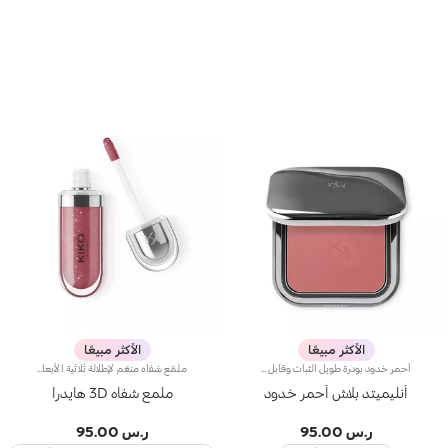
الأكثر مبيعًا
الأكثر مبيعًا
أحمر خدود بودرة طويل الثبات وقابل للبناءمثالي من أجل:إنعاش البشرة من الصباح حتى الليل مع توهج صحي لا يقاوم.يتميز لأنه:-يتميز بقوام بودرة مضغوطة مخملية فائقة الصباغة تضيف لمسة لون للوجه، تدوم حتى 12 ساعة.-يمتزج على البشرة فوراً، مانحاً شعوراً رائعاً بالراحة.-سهل الدمج، مما يتيح لك بناء اللون من خفيف إلى كثيف حسب الرغبة.-متوفر بتشطيبات مطفية ولامعة.التغليف العملي المزود بمرآة مدمجة يجعله مثالياً لتصحيح المكياج أثناء
ملمّع شفاه منعّم لإطلالة ثلاثية الأبعاد.إليك ملمّع شفاه منعّم لتتألّقي بشفاه لامعة وممتلئة. يمتاز هذا المنتج بقوام سلس ينساب على الشفاه ويمنحها مظهراً ناعماً ومشرقاً. تحتوي التركيبة على خلاصة الحسيكة*.انغمسي في عملية تطبيق تناشد الحواس وتمنح الشفاه شعوراً رائعاً، حيث ينساب هذا المنتج بسلاسة على الشفاه ويثبت عليها بشكل فوري.يمتاز المنتج بعبوة عصرية ملفتة يعلوها غطاء معدني مزدان بشعار KK على الجانب. صُممت أداة التطبيق الناعمة لإبراز قوام المنتج وتحديد الشفاه بدقّة.يتوفّر ملمّع الشفاه بباقة من 30 لوناً رائعاً بلمسات متنوّعة بدءاً من تلك الشفافة وصولاً إلى الألوان الغنية بالأصباغ وتلك اللامعة واللؤلئية. كما تمتاز جميعها بقوام غير لاصق يدوم طويلاً.
أنليميتد بلاش أحمر خدود
ملمع شفاه 3D هايدرا
ر.س 95.00
ر.س 95.00