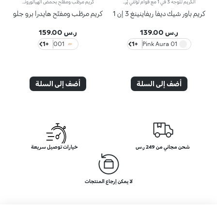
الكريم للوجه 3 في 1 مع قوام لؤلئي يُرطّب البشرة، ويُحضّرها لتطبيق المكياج مثل البرايمر ويُعزّز إشراقها. كما أنّه يتمتّع بقوام آسر ومناشد للحواس لتعزيز جمال الوجه والتألّق بإطلالة مثالية.مزايا فريدة ترتقي بنظام العناية ببشرتك:- يتمتّع بتركيبة معزّزة بخلاصة الليمون والفيتامين سي والفيتامين إي وحمض الهيالورونيك والببتيدات النباتية- أكّدت الاختبارات أنّ هذا المنتج يزيد الترطيب بنسبة 18% بعد ساعة واحدة من تطبيقه لأوّل مرّة- أكّدت الاختبارات أنّ هذا المنتج يعزّز إشراق البشرة بنسبة 11%- أكّدت الاختبارات أنّ هذا المنتج يقلّص مظهر التجاعيد بنسبة 11%- يشكّل قاعدة أساس مثالية للمكياج، ويُساعد على تعزيز ثباته- يمتاز بقوام لطيف على البشرة، وينساب عليها بسلاسة لتصبح ناعمة كالحرير ومتجانسة- تتعالى منه نفحات عطرية ناعمة من مزيج الحامض والورد والكاميليا والمغنوليا وخشب الصندل والمسك- يناسب جميع أنواع البشرة، الجافة والعادية والمختلطة- يأتي في عبوة مضغوطة مزوّدة برأس ضخّ مع تصميم عصري لإطلاق الكميّة المناسبة من المنتج بدون هدر أي منه
كريم مرطّب ومفتّح بحمض الهيالورونيك ومؤشر حماية SPF 10 يدوم مفعول هذا المرطّب طويلاً ويمنحك بشرة نضرة ومشرقة. ويحتوي على مكوّنات نشطة تحمي البشرة من الإجهاد التأكسدي وتمنحها توهّجاً صحياً.كما تمّ تعزيز تركيبته بخلاصة بذور الشعير التي تُساعد على تعزيز إشراق البشرة، وحمض الهيالورونيك وتكنولوجيا ActiGlow التجميلية الثورية التي تعزّز جمال البشرة.يمتاز المنتج بقوام حريري ويتوفّر بلون زهري خفيف. يُضفي المنتج على بشرتك شعوراً بالانتعاش عند تطبيقه، كما يُرطّبها ويمنحها تأثيراً مشرقاً. يتوفّر كريم Hydra Pro Glow المرطّب للعيون بتصميم أنيق مع أداة توزيع عملية تسمح لك بتطبيق الكميّة المناسبة من المنتج. يحتوي على كريم الوقاية من أشعة الشمس الذي يساهم في حماية الطبقة الخارجيّة من البشرة.وتفوح منه رائحة المسك والورد الآسرة.منتج مثالي لكافة أنواع البشرة.منتج مُختبر من قبل أطباء الجلد.لا يؤدّي إلى ظهور الرؤوس السوداء.**نتائج اختبارات سريريّة وأساسيّة دلالية تمّ إجراؤها على 20 امرأة استخدمنَ كريم Hydra Pro Glow الخافي للمعان لمدّة 28 يوماً
كريم باور شيك ديفا ريفاينينغ 3 إن 1
كريم مرطّب ومفتّح هايدرا برو جلو
ر.س 139.00
ر.س 159.00
+1
001
+1
01 Pink Aura
أضف إلى السلة
أضف إلى السلة
شحن مجاني من 249 ر.س
خيارات توصيل سريعة
لا يمكن إرجاع المنتجات