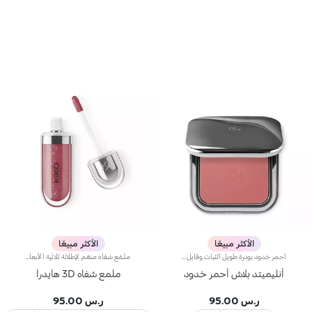
الأكثر مبيعًا
الأكثر مبيعًا
أحمر خدود بودرة طويل الثبات وقابل للبناءمثالي من أجل:إنعاش البشرة من الصباح حتى الليل مع توهج صحي لا يقاوم.يتميز لأنه:-يتميز بقوام بودرة مضغوطة مخملية فائقة الصباغة تضيف لمسة لون للوجه، تدوم حتى 12 ساعة.-يمتزج على البشرة فوراً، مانحاً شعوراً رائعاً بالراحة.-سهل الدمج، مما يتيح لك بناء اللون من خفيف إلى كثيف حسب الرغبة.-متوفر بتشطيبات مطفية ولامعة.التغليف العملي المزود بمرآة مدمجة يجعله مثالياً لتصحيح المكياج أثناء
ملمّع شفاه منعّم لإطلالة ثلاثية الأبعاد.إليك ملمّع شفاه منعّم لتتألّقي بشفاه لامعة وممتلئة. يمتاز هذا المنتج بقوام سلس ينساب على الشفاه ويمنحها مظهراً ناعماً ومشرقاً. تحتوي التركيبة على خلاصة الحسيكة*.انغمسي في عملية تطبيق تناشد الحواس وتمنح الشفاه شعوراً رائعاً، حيث ينساب هذا المنتج بسلاسة على الشفاه ويثبت عليها بشكل فوري.يمتاز المنتج بعبوة عصرية ملفتة يعلوها غطاء معدني مزدان بشعار KK على الجانب. صُممت أداة التطبيق الناعمة لإبراز قوام المنتج وتحديد الشفاه بدقّة.يتوفّر ملمّع الشفاه بباقة من 30 لوناً رائعاً بلمسات متنوّعة بدءاً من تلك الشفافة وصولاً إلى الألوان الغنية بالأصباغ وتلك اللامعة واللؤلئية. كما تمتاز جميعها بقوام غير لاصق يدوم طويلاً.
أنليميتد بلاش أحمر خدود
ملمع شفاه 3D هايدرا
ر.س 95.00
ر.س 95.00