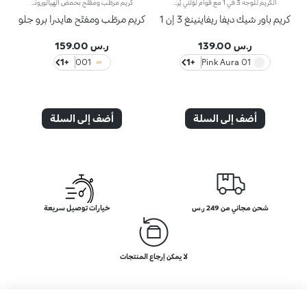
الكريم للوجه 3 في 1 مع قوام لؤلئي يُرطّب البشرة، ويُحضّرها لتطبيق المكياج مثل البرايمر ويُعزّز إشراقها. كما أنّه يتمتّع بقوام آسر ومناشد للحواس لتعزيز جمال الوجه والتألّق بإطلالة مثالية.مزايا فريدة ترتقي بنظام العناية ببشرتك:- يتمتّع بتركيبة معزّزة بخلاصة الليمون والفيتامين سي والفيتامين إي وحمض الهيالورونيك والببتيدات النباتية- أكّدت الاختبارات أنّ هذا المنتج يزيد الترطيب بنسبة 18% بعد ساعة واحدة من تطبيقه لأوّل مرّة- أكّدت الاختبارات أنّ هذا المنتج يعزّز إشراق البشرة بنسبة 11%- أكّدت الاختبارات أنّ هذا المنتج يقلّص مظهر التجاعيد بنسبة 11%- يشكّل قاعدة أساس مثالية للمكياج، ويُساعد على تعزيز ثباته- يمتاز بقوام لطيف على البشرة، وينساب عليها بسلاسة لتصبح ناعمة كالحرير ومتجانسة- تتعالى منه نفحات عطرية ناعمة من مزيج الحامض والورد والكاميليا والمغنوليا وخشب الصندل والمسك- يناسب جميع أنواع البشرة، الجافة والعادية والمختلطة- يأتي في عبوة مضغوطة مزوّدة برأس ضخّ مع تصميم عصري لإطلاق الكميّة المناسبة من المنتج بدون هدر أي منه
كريم مرطّب ومفتّح بحمض الهيالورونيك ومؤشر حماية SPF 10 يدوم مفعول هذا المرطّب طويلاً ويمنحك بشرة نضرة ومشرقة. ويحتوي على مكوّنات نشطة تحمي البشرة من الإجهاد التأكسدي وتمنحها توهّجاً صحياً.كما تمّ تعزيز تركيبته بخلاصة بذور الشعير التي تُساعد على تعزيز إشراق البشرة، وحمض الهيالورونيك وتكنولوجيا ActiGlow التجميلية الثورية التي تعزّز جمال البشرة.يمتاز المنتج بقوام حريري ويتوفّر بلون زهري خفيف. يُضفي المنتج على بشرتك شعوراً بالانتعاش عند تطبيقه، كما يُرطّبها ويمنحها تأثيراً مشرقاً. يتوفّر كريم Hydra Pro Glow المرطّب للعيون بتصميم أنيق مع أداة توزيع عملية تسمح لك بتطبيق الكميّة المناسبة من المنتج. يحتوي على كريم الوقاية من أشعة الشمس الذي يساهم في حماية الطبقة الخارجيّة من البشرة.وتفوح منه رائحة المسك والورد الآسرة.منتج مثالي لكافة أنواع البشرة.منتج مُختبر من قبل أطباء الجلد.لا يؤدّي إلى ظهور الرؤوس السوداء.**نتائج اختبارات سريريّة وأساسيّة دلالية تمّ إجراؤها على 20 امرأة استخدمنَ كريم Hydra Pro Glow الخافي للمعان لمدّة 28 يوماً
كريم باور شيك ديفا ريفاينينغ 3 إن 1
كريم مرطّب ومفتّح هايدرا برو جلو
ر.س 139.00
ر.س 159.00
+1
001
+1
01 Pink Aura
أضف إلى السلة
أضف إلى السلة
شحن مجاني من 249 ر.س
خيارات توصيل سريعة
لا يمكن إرجاع المنتجات