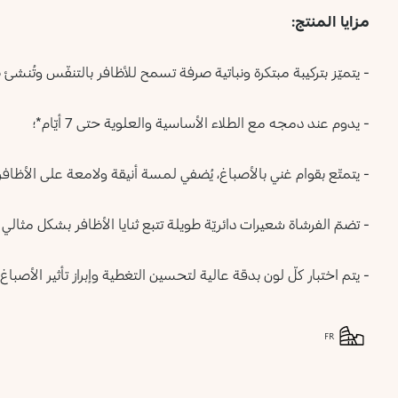
مزايا المنتج:
- يتميّز بتركيبة مبتكرة ونباتية صرفة تسمح للأظافر بالتنفّس وتُنش
- يدوم عند دمجه مع الطلاء الأساسية والعلوية حتى 7 أيّام*؛
- يتمتّع بقوام غني بالأصباغ، يُضفي لمسة أنيقة ولامعة على الأظافر؛
- تضمّ الفرشاة شعيرات دائريّة طويلة تتبع ثنايا الأظافر بشكل مثالي
- يتم اختبار كلّ لون بدقة عالية لتحسين التغطية وإبراز تأثير الأصباغ
FR