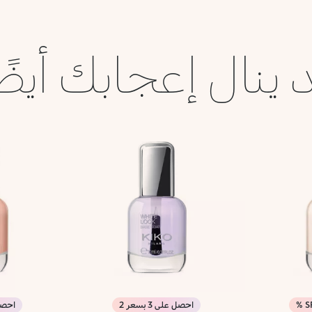
 ينال إعجابك أيضً
S
احصل على 3 بسعر 2
احصل عل