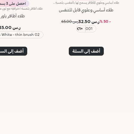
طلاء أساسي وعلوي للأظافر يسمح لها بالتنفس، بلمسة لامعةمفعول المنتج:يُطبّق على الأظافر كطلاء أساسيّ شفّاف يسمح للأظافر بالتنفس لتحسين مظهرها، ثُم يُطبّق كطلاء علوي ليدوم مفعول طلاء الأظافر Breather حتى 7 أيّام*.مزايا المنتج:- يتميّز بتركيبة نباتية صرفة** تسمح للأظافر بالتنفّس؛- يُنشئ طبقةً تسمح بمرور الهواء من دون سدّ مسام الأظافر؛- يُعزّز لمعان طلاء الأظافر ليدوم طويلاً؛- تضمّ الفرشاة شعيرات دائريّة طويلة تتبع ثنايا الأظافر بشكل مثالي لتطبيق الطلاء بسهولة.
احصل على 3 بسعر 2
طلاء أساسي وعلوي قابل للتنفس
طلاء أظافر باور 
ر.س 32.50
- 50 %
ر.س 65.00
ر.س 35.00
+1
001
02 French White - thin brush
أضف إلى السلة
أضف إلى الس