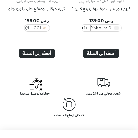
الكريم للوجه 3 في 1 مع قوام لؤلئي يُرطّب البشرة، ويُحضّرها لتطبيق المكياج مثل البرايمر ويُعزّز إشراقها. كما أنّه يتمتّع بقوام آسر ومناشد للحواس لتعزيز جمال الوجه والتألّق بإطلالة مثالية.مزايا فريدة ترتقي بنظام العناية ببشرتك:- يتمتّع بتركيبة معزّزة بخلاصة الليمون والفيتامين سي والفيتامين إي وحمض الهيالورونيك والببتيدات النباتية- أكّدت الاختبارات أنّ هذا المنتج يزيد الترطيب بنسبة 18% بعد ساعة واحدة من تطبيقه لأوّل مرّة- أكّدت الاختبارات أنّ هذا المنتج يعزّز إشراق البشرة بنسبة 11%- أكّدت الاختبارات أنّ هذا المنتج يقلّص مظهر التجاعيد بنسبة 11%- يشكّل قاعدة أساس مثالية للمكياج، ويُساعد على تعزيز ثباته- يمتاز بقوام لطيف على البشرة، وينساب عليها بسلاسة لتصبح ناعمة كالحرير ومتجانسة- تتعالى منه نفحات عطرية ناعمة من مزيج الحامض والورد والكاميليا والمغنوليا وخشب الصندل والمسك- يناسب جميع أنواع البشرة، الجافة والعادية والمختلطة- يأتي في عبوة مضغوطة مزوّدة برأس ضخّ مع تصميم عصري لإطلاق الكميّة المناسبة من المنتج بدون هدر أي منه
كريم مرطّب ومفتّح بحمض الهيالورونيك ومؤشر حماية SPF 10 يدوم مفعول هذا المرطّب طويلاً ويمنحك بشرة نضرة ومشرقة. ويحتوي على مكوّنات نشطة تحمي البشرة من الإجهاد التأكسدي وتمنحها توهّجاً صحياً.كما تمّ تعزيز تركيبته بخلاصة بذور الشعير التي تُساعد على تعزيز إشراق البشرة، وحمض الهيالورونيك وتكنولوجيا ActiGlow التجميلية الثورية التي تعزّز جمال البشرة.يمتاز المنتج بقوام حريري ويتوفّر بلون زهري خفيف. يُضفي المنتج على بشرتك شعوراً بالانتعاش عند تطبيقه، كما يُرطّبها ويمنحها تأثيراً مشرقاً. يتوفّر كريم Hydra Pro Glow المرطّب للعيون بتصميم أنيق مع أداة توزيع عملية تسمح لك بتطبيق الكميّة المناسبة من المنتج. يحتوي على كريم الوقاية من أشعة الشمس الذي يساهم في حماية الطبقة الخارجيّة من البشرة.وتفوح منه رائحة المسك والورد الآسرة.منتج مثالي لكافة أنواع البشرة.منتج مُختبر من قبل أطباء الجلد.لا يؤدّي إلى ظهور الرؤوس السوداء.**نتائج اختبارات سريريّة وأساسيّة دلالية تمّ إجراؤها على 20 امرأة استخدمنَ كريم Hydra Pro Glow الخافي للمعان لمدّة 28 يوماً
كريم باور شيك ديفا ريفاينينغ 3 إن 1
كريم مرطّب ومفتّح هايدرا برو جلو
ر.س 139.00
ر.س 159.00
+1
001
+1
01 Pink Aura
أضف إلى السلة
أضف إلى السلة
شحن مجاني من 249 ر.س
خيارات توصيل سريعة
لا يمكن إرجاع المنتجات