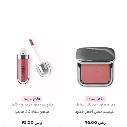
الأكثر مبيعًا
الأكثر مبيعًا
أحمر خدود بودرة طويل الثبات وقابل للبناءمثالي من أجل:إنعاش البشرة من الصباح حتى الليل مع توهج صحي لا يقاوم.يتميز لأنه:-يتميز بقوام بودرة مضغوطة مخملية فائقة الصباغة تضيف لمسة لون للوجه، تدوم حتى 12 ساعة.-يمتزج على البشرة فوراً، مانحاً شعوراً رائعاً بالراحة.-سهل الدمج، مما يتيح لك بناء اللون من خفيف إلى كثيف حسب الرغبة.-متوفر بتشطيبات مطفية ولامعة.التغليف العملي المزود بمرآة مدمجة يجعله مثالياً لتصحيح المكياج أثناء
ملمّع شفاه منعّم لإطلالة ثلاثية الأبعاد.إليك ملمّع شفاه منعّم لتتألّقي بشفاه لامعة وممتلئة. يمتاز هذا المنتج بقوام سلس ينساب على الشفاه ويمنحها مظهراً ناعماً ومشرقاً. تحتوي التركيبة على خلاصة الحسيكة*.انغمسي في عملية تطبيق تناشد الحواس وتمنح الشفاه شعوراً رائعاً، حيث ينساب هذا المنتج بسلاسة على الشفاه ويثبت عليها بشكل فوري.يمتاز المنتج بعبوة عصرية ملفتة يعلوها غطاء معدني مزدان بشعار KK على الجانب. صُممت أداة التطبيق الناعمة لإبراز قوام المنتج وتحديد الشفاه بدقّة.يتوفّر ملمّع الشفاه بباقة من 30 لوناً رائعاً بلمسات متنوّعة بدءاً من تلك الشفافة وصولاً إلى الألوان الغنية بالأصباغ وتلك اللامعة واللؤلئية. كما تمتاز جميعها بقوام غير لاصق يدوم طويلاً.
أنليميتد بلاش أحمر خدود
ملمع شفاه 3D هايدرا
ر.س 95.00
ر.س 95.00